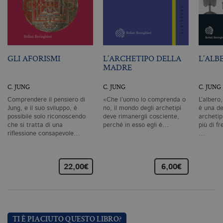
del sito Web principale come l'accesso
degli utenti e la gestione dell'account. Il
sito Web non può essere utilizzato
correttamente senza i cookie
strettamente necessari. Col rispetto
delle condizioni previste dal Garante, i
cookie analitici sono equiparati ai
GLI AFORISMI
L’ARCHETIPO DELLA
L’ALB
tecnici e dunque non necessitano del
MADRE
consenso.
Nome
Dominio
Scadenza
De
C. JUNG
C. JUNG
C. JUNG
CookieScriptConsent
.bollatiboringhieri.it
1 mese
Q
Comprendere il pensiero di
«Che l’uomo lo comprenda o
L’albero
vi
Jung, e il suo sviluppo, è
no, il mondo degli archetipi
è una de
da
possibile solo riconoscendo
deve rimanergli cosciente,
archetip
C
Sc
che si tratta di una
perché in esso egli è…
più di fr
ri
riflessione consapevole…
…
pr
co
co
vi
ne
22,00€
6,00€
il
co
C
Sc
fu
co
TI È PIACIUTO QUESTO LIBRO?
_ga
.bollatiboringhieri.it
2 anni
Q