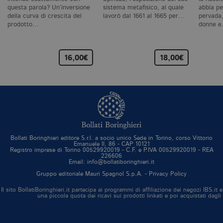
ca
questa parola? Un’inversione
sistema metafisico, al quale
abbia pe
ra
della curva di crescita del
lavorò dal 1661 al 1665 per…
pervada,
an
prodotto…
donne 
_gid
.bollatiboringhieri.it
1 giorno
Q
è 
G
An
16,00€
18,00€
M
ag
va
pe
pa
e 
ut
co
te
de
vi
Bollati Boringhieri editore S.r.l. a socio unico Sede in Torino, corso Vittorio
di
Emanuele II, 86 - CAP 10121
Registro imprese di Torino 00529920019 - C.F. e P.IVA 00529920019 - REA
_gat_UA-96327731-1
.bollatiboringhieri.it
1 minuto
Si
226606
co
Email: info@bollatiboringhieri.it
pa
i
Gruppo editoriale Mauri Spagnol S.p.A. -
Privacy Policy
G
An
Il sito BollatiBoringhieri.it partecipa ai programmi di affiliazione dei negozi IBS.
cu
una piccola quota dei ricavi sui prodotti linkati e poi acquistati dagli
pa
n
il