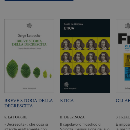
di
as
G
Un
An
u
a
si
de
an
c
ut
G
Q
vi
pe
ut
a
n
ge
m
c
id
de
BREVE STORIA DELLA
ETICA
GLI A
in
DECRESCITA
ri
pa
si
S. LATOUCHE
B. DE SPINOZA
S. FREU
pe
da
«Decrescita»: che cosa si
Il capolavoro filosofico di
È imposs
vi
se
intende esattamente con
Spinoza, l’esposizione del suo
la nascit