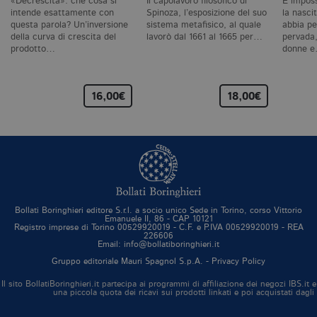
«Decrescita»: che cosa si
Il capolavoro filosofico di
È imposs
co
intende esattamente con
Spinoza, l’esposizione del suo
la nascit
te
questa parola? Un’inversione
sistema metafisico, al quale
abbia pe
de
vi
della curva di crescita del
lavorò dal 1661 al 1665 per…
pervada,
di
prodotto…
donne 
_gat_UA-96327731-1
.bollatiboringhieri.it
1 minuto
Si
co
pa
16,00€
18,00€
i
G
An
cu
pa
n
il
id
u
de
de
cu
Bollati Boringhieri editore S.r.l. a socio unico Sede in Torino, corso Vittorio
È
Emanuele II, 86 - CAP 10121
va
Registro imprese di Torino 00529920019 - C.F. e P.IVA 00529920019 - REA
co
226606
Email: info@bollatiboringhieri.it
vi
pe
Gruppo editoriale Mauri Spagnol S.p.A. -
Privacy Policy
qu
da
Il sito BollatiBoringhieri.it partecipa ai programmi di affiliazione dei negozi IBS.
da
una piccola quota dei ricavi sui prodotti linkati e poi acquistati dagli
si
al
tr