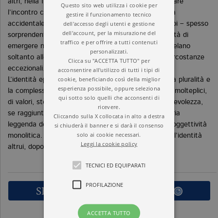
altri, nella forma specifica in cui decidiamo di declinare
Questo sito web utilizza i cookie per
l’incontro con chi è simile o diverso da noi. L’identità
gestire il funzionamento tecnico
dell'accesso degli utenti e gestione
accidentale ci consente di scoprire quelle parti di noi – spesso
dell'account, per la misurazione del
sorprendenti e inattese – che non hanno la possibilità di
traffico e per offrire a tutti contenuti
emergere nell’ordinarietà del quotidiano, e che si svelano
personalizzati.
soltanto allorché nella nostra vita fanno irruzione circostanze
Clicca su "ACCETTA TUTTO" per
eccezionali.
acconsentire all'utilizzo di tutti i tipi di
cookie, beneficiando così della miglior
L’identità epistemica ci fa, infine, mettere a fuoco la pluralità e
esperienza possibile, oppure seleziona
la complessità del nostro io: prodotto di esperienze molteplici,
qui sotto solo quelli che acconsenti di
di valori, storie, e di eredità plurime. Questa consapevolezza,
ricevere.
se raggiunta, ci permette di non scivolare nell’illusoria
Cliccando sulla X collocata in alto a destra
leggenda delle «radici», delle tradizioni pure, della soggettività
si chiuderà il banner e si darà il consenso
solo ai cookie necessari.
monolitica. Mitologie che sono destinate a rifiutare l’identità
Leggi la cookie policy
altrui, dopo avere soffocato la propria.
TECNICI ED EQUIPARATI
PROFILAZIONE
SFOGLIA LE PRIME PAGINE
ACCETTA TUTTO