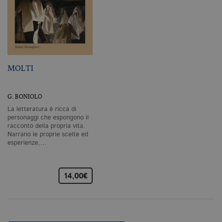
da
C
Sc
ri
pr
co
co
vi
ne
MOLTI
il
co
C
Sc
fu
G. BONIOLO
co
La letteratura è ricca di
_ga
.bollatiboringhieri.it
2 anni
Q
personaggi che espongono il
di
racconto della propria vita.
as
Narrano le proprie scelte ed
G
esperienze,…
Un
An
u
a
si
14,00€
de
an
c
ut
G
Q
vi