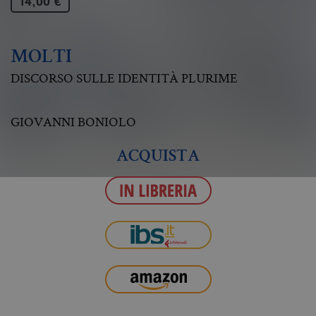
14,00 €
MOLTI
DISCORSO SULLE IDENTITÀ PLURIME
GIOVANNI BONIOLO
ACQUISTA