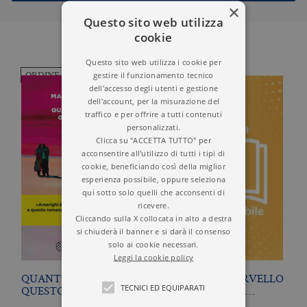
×
Questo sito web utilizza
cookie
Questo sito web utilizza i cookie per
gestire il funzionamento tecnico
2 LIBRI TROVATI
ORDINE: SCEGLI
dell'accesso degli utenti e gestione
dell'account, per la misurazione del
traffico e per offrire a tutti contenuti
personalizzati.
Clicca su "ACCETTA TUTTO" per
acconsentire all'utilizzo di tutti i tipi di
cookie, beneficiando così della miglior
esperienza possibile, oppure seleziona
qui sotto solo quelli che acconsenti di
ricevere.
Cliccando sulla X collocata in alto a destra
si chiuderà il banner e si darà il consenso
solo ai cookie necessari.
Leggi la cookie policy
QUANTO SPLENDE
STORIA DEL CERVELLO
TECNICI ED EQUIPARATI
QUESTO NERO
IN 10 CELLULE E…