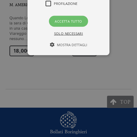
PROFILAZIONE
M. AMERIGHI
R. WINGATE
Quando Lorenzo Viani nasce,
ACCETTA TUTTO
la sera di Ognissanti del 1882
in una casetta di pescatori di
SOLO NECESSARI
Viareggio battuta dal libeccio,
nessuno…
MOSTRA DETTAGLI
18,00€
13,00€
Tecnici ed equiparati
Profilazione
I cookie tecnici sono strettamente
necessari, consentono la funzionalità
del sito Web principale come l'accesso
TOP
degli utenti e la gestione dell'account. Il
sito Web non può essere utilizzato
correttamente senza i cookie
strettamente necessari. Col rispetto
delle condizioni previste dal Garante, i
cookie analitici sono equiparati ai
tecnici e dunque non necessitano del
consenso.