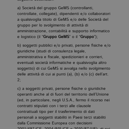
CookieScriptConsent
.bollatiboringhieri.it
1 mese
Q
vi
a) Società del gruppo GeMS (controllanti,
da
C
controllate, collegate), dipendenti e/o collaboratori
Sc
a qualsivoglia titolo di GeMS e/o delle Società del
ri
pr
gruppo per lo svolgimento di attività di
co
amministrazione, contabilità e supporto informatico
co
vi
e logistico (il “
Gruppo GeMS
” o il “
Gruppo
”);
ne
il
b) soggetti pubblici e/o privati, persone fisiche e/o
co
giuridiche (studi di consulenza legale,
C
Sc
amministrativa e fiscale, spedizionieri e corrieri,
fu
eventuali società informatiche e qualsivoglia altro
co
soggetto) di cui GeMS si avvalga nello svolgimento
_ga
.bollatiboringhieri.it
2 anni
Q
delle attività di cui ai punti (a), (b) e/o (c) dell’art.
di
2;
as
G
c) a soggetti privati, persone fisiche o giuridiche
Un
An
operanti anche al di fuori del territorio dell’Unione
u
(ed, in particolare, negli U.S.A., fermo il ricorso nei
a
si
contratti stipulati con i terzi alle clausole
de
contrattuali tipo per il trasferimento di dati
an
c
personali a soggetti stabiliti in Paesi terzi stabiliti
ut
dalla Commissione Europea con decisioni
G