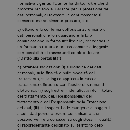
e 
normativa vigente, l’Utente ha diritto, oltre che di
ut
co
proporre reclamo al Garante per la protezione dei
te
dati personali, di revocare in ogni momento il
de
consenso eventualmente prestato, e di:
vi
di
a) ottenere la conferma dell’esistenza o meno di
_gat_UA-96327731-1
.bollatiboringhieri.it
1 minuto
Si
dati personali che lo riguardano e la loro
co
comunicazione in forma intellegibile, ricevendoli in
pa
i
un formato strutturato, di uso comune e leggibile
G
con possibilità di trasmetterli ad altro titolare
An
cu
(“
Diritto alla portabilità
”);
pa
n
b) ottenere indicazioni: (i) sull’origine dei dati
il
personali, sulle finalità e sulle modalità del
id
u
trattamento, sulla logica applicata in caso di
de
trattamento effettuato con l’ausilio di strumenti
de
cu
elettronici; (ii) sugli estremi identificativi del Titolare
È
del trattamento, del/i Responsabile/i del
va
trattamento e del Responsabile della Protezione
co
vi
dei dati; (iii) sui soggetti o le categorie di soggetti
pe
a cui i dati possono essere comunicati o che
qu
da
possono venire a conoscenza degli stessi in qualità
da
di rappresentante designato sul territorio dello
si