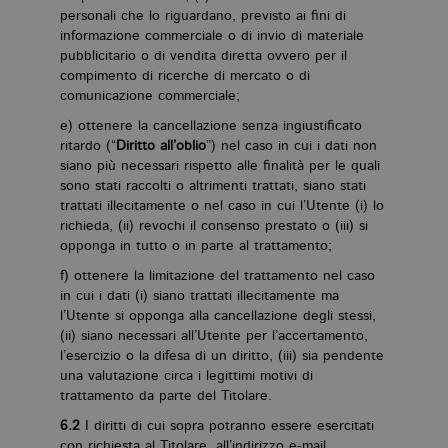
personali che lo riguardano, previsto ai fini di
informazione commerciale o di invio di materiale
pubblicitario o di vendita diretta ovvero per il
compimento di ricerche di mercato o di
comunicazione commerciale;
e) ottenere la cancellazione senza ingiustificato
ritardo (“
Diritto all’oblio
”) nel caso in cui i dati non
siano più necessari rispetto alle finalità per le quali
sono stati raccolti o altrimenti trattati, siano stati
trattati illecitamente o nel caso in cui l’Utente (i) lo
richieda, (ii) revochi il consenso prestato o (iii) si
opponga in tutto o in parte al trattamento;
f) ottenere la limitazione del trattamento nel caso
in cui i dati (i) siano trattati illecitamente ma
l’Utente si opponga alla cancellazione degli stessi,
(ii) siano necessari all’Utente per l’accertamento,
l’esercizio o la difesa di un diritto, (iii) sia pendente
una valutazione circa i legittimi motivi di
trattamento da parte del Titolare.
6.2
I diritti di cui sopra potranno essere esercitati
con richiesta al Titolare, all’indirizzo e-mail