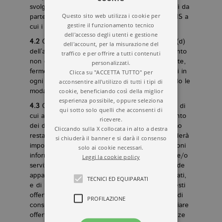
svolgimento di attività amministrative e contabili da
Questo sito web utilizza i cookie per
parte di GeMS o delle società del Gruppo GeMS a
gestire il funzionamento tecnico
cui i siti si riferiscono.
dell'accesso degli utenti e gestione
4.2
Con riferimento alla finalità di cui al punto (d)
dell'account, per la misurazione del
dell’art. 2 che precede, il consenso al trattamento
traffico e per offrire a tutti contenuti
non è necessario ai sensi della normativa vigente,
personalizzati.
fermo comunque il diritto dell’Utente di opporsi in
Clicca su "ACCETTA TUTTO" per
acconsentire all'utilizzo di tutti i tipi di
ogni momento all’invio di comunicazioni secondo le
cookie, beneficiando così della miglior
modalità di seguito indicate.
esperienza possibile, oppure seleziona
4.3
Con riferimento alla finalità del trattamento di
qui sotto solo quelli che acconsenti di
cui ai punti (e), (f), (g), il consenso al trattamento
ricevere.
dei dati personali è meramente facoltativo fermo
Cliccando sulla X collocata in alto a destra
restando che il suo mancato conferimento renderà
si chiuderà il banner e si darà il consenso
impossibile (i) per l’Utente ricevere comunicazioni
solo ai cookie necessari.
informative e/o commerciali relative a prodotti e/o
Leggi la cookie policy
servizi di GeMS o di terzi, ivi compresi le aziende
appartenenti ai settori merceologici sopra indicati,
TECNICI ED EQUIPARATI
e di beneficiare di eventuali promozioni da questi
offerte, (ii) per GeMS di analizzare le abitudini di
PROFILAZIONE
consumo dell’Utente al fine di elaborare ed inviare
offerte specifiche sulla base di gusti e preferenze