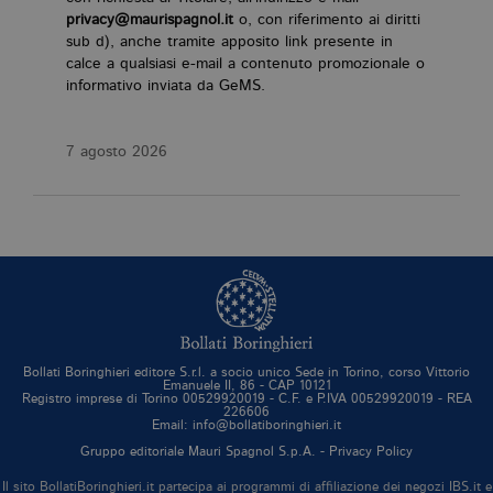
privacy@maurispagnol.it
o, con riferimento ai diritti
sub d), anche tramite apposito link presente in
calce a qualsiasi e-mail a contenuto promozionale o
informativo inviata da GeMS.
7 agosto 2026
Bollati Boringhieri editore S.r.l. a socio unico Sede in Torino, corso Vittorio
Emanuele II, 86 - CAP 10121
Registro imprese di Torino 00529920019 - C.F. e P.IVA 00529920019 - REA
226606
Email: info@bollatiboringhieri.it
Gruppo editoriale Mauri Spagnol S.p.A. -
Privacy Policy
Il sito BollatiBoringhieri.it partecipa ai programmi di affiliazione dei negozi IBS.