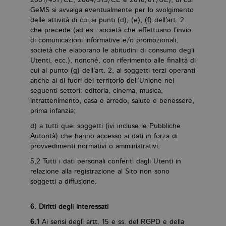
2001/497/CE, 2004/915/CE e 2010/87/UE), di cui
Q
vi
GeMS si avvalga eventualmente per lo svolgimento
pe
delle attività di cui ai punti (d), (e), (f) dell’art. 2
ut
a
che precede (ad es.: società che effettuano l’invio
n
di comunicazioni informative e/o promozionali,
ge
m
società che elaborano le abitudini di consumo degli
c
Utenti, ecc.), nonché, con riferimento alle finalità di
id
cui al punto (g) dell’art. 2, ai soggetti terzi operanti
de
in
anche ai di fuori del territorio dell’Unione nei
ri
seguenti settori: editoria, cinema, musica,
pa
si
intrattenimento, casa e arredo, salute e benessere,
pe
prima infanzia;
da
vi
d) a tutti quei soggetti (ivi incluse le Pubbliche
se
ca
Autorità) che hanno accesso ai dati in forza di
ra
provvedimenti normativi o amministrativi.
an
5,2 Tutti i dati personali conferiti dagli Utenti in
_gid
.bollatiboringhieri.it
1 giorno
Q
è 
relazione alla registrazione al Sito non sono
G
soggetti a diffusione.
An
M
ag
va
6. Diritti degli interessati
pe
pa
6.1
Ai sensi degli artt. 15 e ss. del RGPD e della