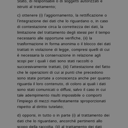
al
Stato, di responsabili o di soggetti autorizzati e
tr
istruiti al trattamento;
c) ottenere (i) l’aggiornamento, la rettificazione o
l’integrazione dei dati che lo riguardano o, in caso
di contestazione circa la correttezza dei dati, la
limitazione del trattamento degli stessi per il tempo
necessario alle opportune verifiche, (ii) la
trasformazione in forma anonima o il blocco dei dati
trattati in violazione di legge, compresi quelli di cui
è necessaria la conservazione in relazione agli
scopi per i quali i dati sono stati raccolti o
Nome
Dominio
Scadenza
Descrizione
successivamente trattati, (iii) l’attestazione del fatto
_fbp
.bollatiboringhieri.it
3 mesi
Utilizzato
che le operazioni di cui ai punti che precedono
da
sono state portate a conoscenza anche per quanto
Facebook
riguarda il loro contenuto, di coloro ai quali i dati
per fornire
una serie di
sono stati comunicati o diffusi, salvo il caso in cui
prodotti
tale adempimento risulti impossibile o comporti
pubblicitari
come
l’impiego di mezzi manifestamente sproporzionati
offerte in
rispetto al diritto tutelato;
tempo reale
da
d) opporsi, in tutto o in parte (i) al trattamento dei
inserzionisti
di terze
dati che lo riguardano, ancorché pertinenti allo
parti
scopo della raccolta, (ii) al trattamento dei dati