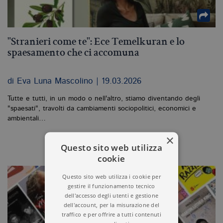
"Stranieri come te": Ece Temelkuran e lo
spaesamento che ci accomuna
di Eva Luna Mascolino | 19.03.2026
Tutte e tutti, in un modo o nell'altro, stiamo diventando degli
"spaesati", travolti da cambiamenti sociopolitici, economici e
ambientali…
×
Questo sito web utilizza
cookie
Questo sito web utilizza i cookie per
gestire il funzionamento tecnico
dell'accesso degli utenti e gestione
dell'account, per la misurazione del
traffico e per offrire a tutti contenuti