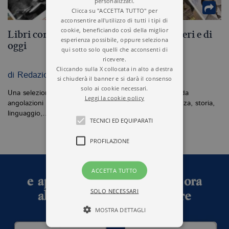
personalizzati.
Clicca su "ACCETTA TUTTO" per
acconsentire all'utilizzo di tutti i tipi di
cookie, beneficiando così della miglior
Libri contro il razzismo: tanti saggi di ieri e di
esperienza possibile, oppure seleziona
oggi
qui sotto solo quelli che acconsenti di
ricevere.
Cliccando sulla X collocata in alto a destra
di Redazione Il Libraio | 18.03.2026
si chiuderà il banner e si darà il consenso
solo ai cookie necessari.
Una selezione di libri di ieri e di oggi che affrontano, da
Leggi la cookie policy
angolazioni diverse, il problema del razzismo: tra scienza, storia,
linguaggio,…
TECNICI ED EQUIPARATI
PROFILAZIONE
ACCETTA TUTTO
SOLO NECESSARI
MOSTRA DETTAGLI