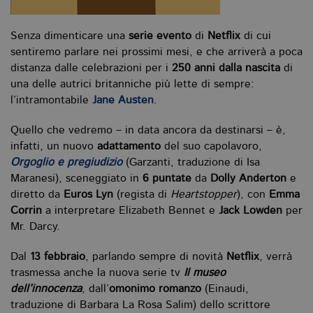
Senza dimenticare una
serie evento
di
Netflix
di cui
sentiremo parlare nei prossimi mesi, e che arriverà a poca
distanza dalle celebrazioni per i
250 anni dalla nascita
di
una delle autrici britanniche più lette di sempre:
l’intramontabile
Jane Austen
.
Quello che vedremo – in data ancora da destinarsi – è,
infatti, un nuovo
adattamento
del suo capolavoro,
Orgoglio e pregiudizio
(Garzanti, traduzione di Isa
Maranesi), sceneggiato in
6 puntate
da
Dolly Anderton
e
diretto da
Euros Lyn
(regista di
Heartstopper
), con
Emma
Corrin
a interpretare Elizabeth Bennet e
Jack Lowden
per
Mr. Darcy.
Dal
13 febbraio
, parlando sempre di novità
Netflix
, verrà
trasmessa anche la nuova serie tv
Il museo
dell’innocenza
, dall’
omonimo romanzo
(Einaudi,
traduzione di Barbara La Rosa Salim) dello scrittore