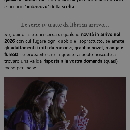
generi
e
tematiche
così numerose può portare a un vero
e proprio “
imbarazzo
” della
scelta
.
Le serie tv tratte da libri in arrivo…
Se, quindi, siete in cerca di qualche
novità in arrivo nel
2026
con cui fugare ogni dubbio e, soprattutto, se amate
gli
adattamenti tratti da romanzi, graphic novel, manga e
fumetti
, è probabile che in questo articolo riusciate a
trovare una valida
risposta alla vostra domanda
(quasi)
mese per mese.