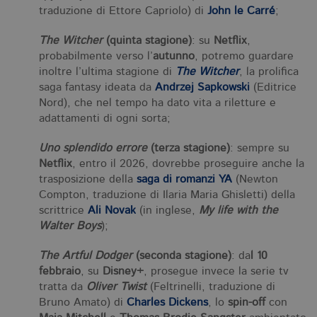
di
traduzione di Ettore Capriolo) di
John le Carré
;
as
G
Un
The Witcher
(quinta stagione)
: su
Netflix
,
An
probabilmente verso l’
autunno
, potremo guardare
u
a
inoltre l’ultima stagione di
The Witcher
, la prolifica
si
saga fantasy ideata da
Andrzej Sapkowski
(Editrice
de
an
Nord), che nel tempo ha dato vita a riletture e
c
ut
adattamenti di ogni sorta;
G
Q
vi
Uno splendido errore
(terza stagione)
: sempre su
pe
Netflix
, entro il 2026, dovrebbe proseguire anche la
ut
a
trasposizione della
saga di romanzi YA
(Newton
n
Compton, traduzione di Ilaria Maria Ghisletti) della
ge
m
scrittrice
Ali Novak
(in inglese,
My life with the
c
Walter Boys
);
id
de
in
The Artful Dodger
(seconda stagione)
: da
l 10
ri
pa
febbraio
, su
Disney+
, prosegue invece la serie tv
si
pe
tratta da
Oliver Twist
(Feltrinelli, traduzione di
da
Bruno Amato) di
Charles Dickens
, lo
spin-off
con
vi
se