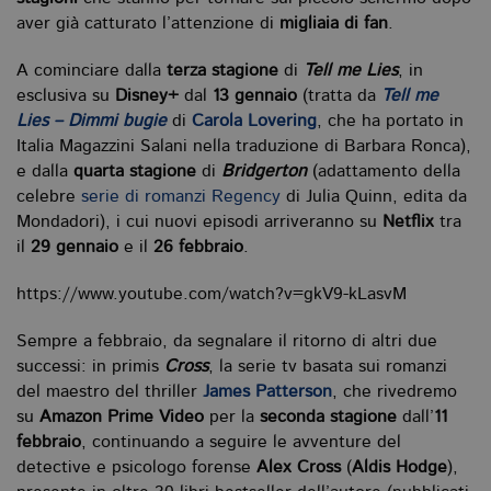
aver già catturato l’attenzione di
migliaia di fan
.
A cominciare dalla
terza stagione
di
Tell me Lies
, in
esclusiva su
Disney+
dal
13 gennaio
(tratta da
Tell me
Lies – Dimmi bugie
di
Carola Lovering
, che ha portato in
Italia Magazzini Salani nella traduzione di Barbara Ronca),
e dalla
quarta stagione
di
Bridgerton
(adattamento della
celebre
serie di romanzi Regency
di Julia Quinn, edita da
Mondadori), i cui nuovi episodi arriveranno su
Netflix
tra
il
29 gennaio
e il
26 febbraio
.
https://www.youtube.com/watch?v=gkV9-kLasvM
Sempre a febbraio, da segnalare il ritorno di altri due
successi: in primis
Cross
, la serie tv basata sui romanzi
del maestro del thriller
James Patterson
, che rivedremo
su
Amazon Prime Video
per la
seconda stagione
dall’
11
febbraio
, continuando a seguire le avventure del
detective e psicologo forense
Alex Cross
(
Aldis Hodge
),