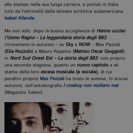
alle stampe nella sua lunga carriera, e portati in Italia
tutti da Feltrinelli) della stimata scrittrice sudamericana
Isabel Allende
.
Ma non solo: dopo la buona accoglienza di
Hanno ucciso
l’Uomo Ragno – La leggendaria storia degli 883
,
ritroveremo in autunno – su
Sky
e
NOW
– Max Pezzali
(
Elia Nuzzolo
) e Mauro Repetto (
Matteo Oscar Giuggioli
)
in
Nord Sud Ovest Est – La storia degli 883
: non proprio
una seconda stagione, quanto un
nuovo capitolo
a sé
stante della loro
ascesa musicale (e sociale)
, di cui
peraltro proprio
Max Pezzali
ha tirato le somme, lo scorso
autunno, nell’autobiografia
I cowboy non mollano mai
(Magazzini Salani).