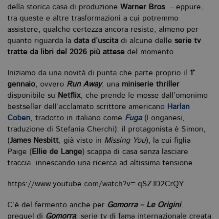
della storica casa di produzione
Warner Bros
. – eppure,
tra queste e altre trasformazioni a cui potremmo
assistere, qualche certezza ancora resiste, almeno per
quanto riguarda la
data d’uscita
di alcune delle
serie tv
tratte da libri del 2026 più attese
del momento.
Iniziamo da una novità di punta che parte proprio il
1°
gennaio
, ovvero
Run Away
, una
miniserie thriller
disponibile su
Netflix
, che prende le mosse dall’omonimo
bestseller dell’acclamato scrittore americano
Harlan
Coben
, tradotto in italiano come
Fuga
(Longanesi,
traduzione di Stefania Cherchi): il protagonista è Simon,
(
James Nesbitt
, già visto in
Missing You
), la cui figlia
Paige (
Ellie de Lange
) scappa di casa senza lasciare
traccia, innescando una ricerca ad altissima tensione…
https://www.youtube.com/watch?v=-qSZJD2CrQY
C’è del fermento anche per
Gomorra – Le Origini
,
prequel di
Gomorra
, serie tv di fama internazionale creata