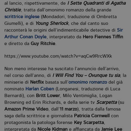
al lancio, rispettivamente, de
I Sette Quadranti di Agatha
da
Facebook
Christie
, tratta dall’omonimo romanzo della grande
per fornire
una serie di
scrittrice inglese
(Mondadori, traduzione di Ombretta
prodotti
Giumelli), e di
Young Sherlock
, che dal canto suo
pubblicitari
come
racconterà le origini dell’indimenticabile detective di
Sir
offerte in
tempo reale
Arthur Conan Doyle
, interpretato da
Hero Fiennes Tiffin
da
e diretto da
Guy Ritchie
.
inserzionisti
di terze
parti
https://www.youtube.com/watch?v=aqCw9RrcWXk
Non meno interesse ha suscitato l’annuncio dell’arrivo,
nel corso dell’anno, di
I Will Find You – Ovunque tu sia
, la
miniserie di
Netflix
basata sull’
omonimo romanzo
del già
nominato
Harlan Coben
(Longanesi, traduzione di Luca
Bernardi), con
Britt Lower
, Milo Ventimiglia, Logan
Browning ed Erin Richards, e della serie tv
Scarpetta
(su
Amazon Prime Video
, dall’
11 marzo
), tratta dalla famosa
saga della scrittrice e giornalista
Patricia Cornwell
con
protagonista la patologa forense
Key Scarpetta
,
interpretata da
Nicole Kidman
e affiancata da
Jamie Lee