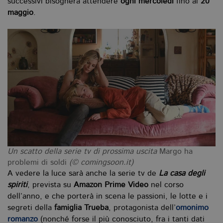
successivi bisognerà attendere
ogni mercoledì
fino al
20
maggio
.
Un scatto della serie tv di prossima uscita
Margo ha
problemi di soldi
(© comingsoon.it)
A vedere la luce sarà anche la serie tv de
La casa degli
spiriti
, prevista su
Amazon Prime Video
nel corso
dell’anno, e che porterà in scena le passioni, le lotte e i
segreti della
famiglia Trueba
, protagonista dell’
omonimo
romanzo
(nonché forse il più conosciuto, fra i tanti dati