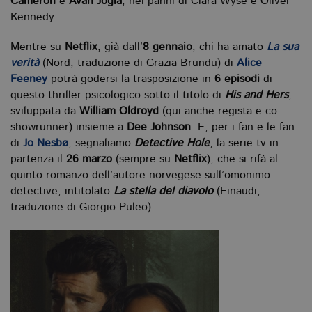
Cameron
e
Avan Jogia
, nei panni di Clara Wyse e Oliver
Kennedy.
Mentre su
Netflix
, già dall’
8 gennaio
, chi ha amato
La sua
verità
(Nord, traduzione di Grazia Brundu) di
Alice
Feeney
potrà godersi la trasposizione in
6 episodi
di
questo thriller psicologico sotto il titolo di
His and Hers
,
sviluppata da
William Oldroyd
(qui anche regista e co-
showrunner) insieme a
Dee Johnson
. E, per i fan e le fan
di
Jo Nesbø
, segnaliamo
Detective Hole
, la serie tv in
partenza il
26 marzo
(sempre su
Netflix
), che si rifà al
quinto romanzo dell’autore norvegese sull’omonimo
detective, intitolato
La stella del diavolo
(Einaudi,
traduzione di Giorgio Puleo).