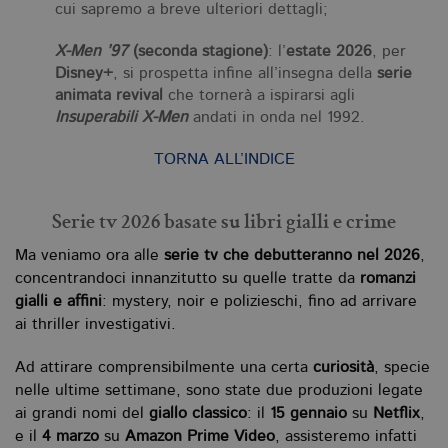
id
cui sapremo a breve ulteriori dettagli;
u
de
de
X-Men ’97
(seconda stagione)
: l’
estate 2026
, per
cu
È
Disney+
, si prospetta infine all’insegna della
serie
va
animata revival
che tornerà a ispirarsi agli
co
vi
Insuperabili X-Men
andati in onda nel 1992.
pe
qu
da
TORNA ALL’INDICE
da
si
al
tr
Serie tv 2026 basate su libri gialli e crime
Ma veniamo ora alle
serie tv che debutteranno nel 2026
,
concentrandoci innanzitutto su quelle tratte da
romanzi
gialli e affini
: mystery, noir e polizieschi, fino ad arrivare
ai thriller investigativi.
Ad attirare comprensibilmente una certa
curiosità
, specie
nelle ultime settimane, sono state due produzioni legate
ai grandi nomi del
giallo classico
: il
15 gennaio
su
Netflix
,
Nome
Dominio
Scadenza
Descrizione
e il
4 marzo
su
Amazon Prime Video
, assisteremo infatti
_fbp
.bollatiboringhieri.it
3 mesi
Utilizzato