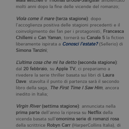
Maia Mitchell
e
Thomas Brodie-Sangster
ambientato
ca
molti anni dopo la fine delle vicende del romanzo;
ra
an
Viola come il mare
(terza stagione)
: dopo
_gid
.bollatiboringhieri.it
1 giorno
Q
è 
l’accoglienza positiva delle stagioni precedenti e il
G
coinvolgimento dei fan per i protagonisti,
Francesca
An
M
Chillemi
e
Can Yaman
, tornerà su
Canale 5
la fiction
ag
va
liberamente ispirata a
Conosci l’estate?
(Sellerio) di
pe
Simona Tanzini
;
pa
e 
ut
L’ultima cosa che mi ha detto
(seconda stagione)
:
co
te
dal
20 febbraio
, su
Apple TV
, ci prepariamo a
de
rivedere la serie thriller basata sui libri di
Laura
vi
di
Dave
: stavolta il punto di partenza sarà il secondo
libro della saga,
The First Time I Saw Him
, ancora
_gat_UA-96327731-1
.bollatiboringhieri.it
1 minuto
Si
co
inedito in Italia;
pa
i
G
Virgin River
(settima stagione)
: annunciata nella
An
prima parte
dell’anno la ripresa su
Netflix
della
cu
pa
vicenda basata sull’
omonima serie di romanzi rosa
n
il
della scrittrice
Robyn Carr
(HarperCollins Italia), di