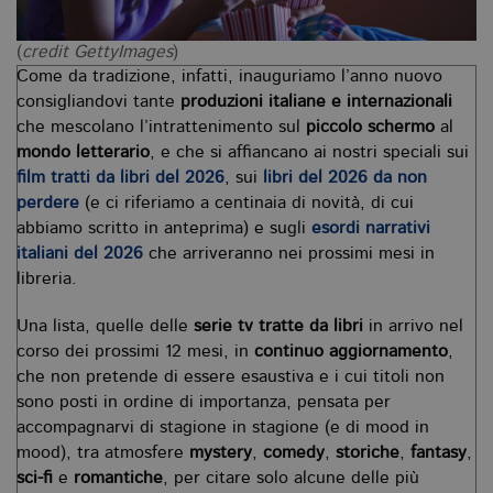
(
credit GettyImages
)
Come da tradizione, infatti, inauguriamo l’anno nuovo
consigliandovi tante
produzioni italiane e internazionali
che mescolano l’intrattenimento sul
piccolo schermo
al
mondo letterario
, e che si affiancano ai nostri speciali sui
film tratti da libri del 2026
, sui
libri del 2026 da non
perdere
(e ci riferiamo a centinaia di novità, di cui
abbiamo scritto in anteprima) e sugli
esordi narrativi
italiani del 2026
che arriveranno nei prossimi mesi in
libreria.
Una lista, quelle delle
serie tv tratte da libri
in arrivo nel
corso dei prossimi 12 mesi, in
continuo aggiornamento
,
che non pretende di essere esaustiva e i cui titoli non
sono posti in ordine di importanza, pensata per
accompagnarvi di stagione in stagione (e di mood in
mood), tra atmosfere
mystery
,
comedy
,
storiche
,
fantasy
,
sci-fi
e
romantiche
, per citare solo alcune delle più