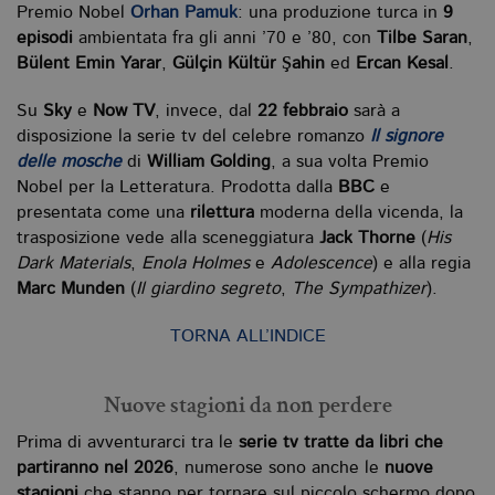
Premio Nobel
Orhan Pamuk
: una produzione turca in
9
episodi
ambientata fra gli anni ’70 e ’80, con
Tilbe Saran
,
Bülent Emin Yarar
,
Gülçin Kültür Şahin
ed
Ercan Kesal
.
Su
Sky
e
Now TV
, invece, dal
22 febbraio
sarà a
disposizione la serie tv del celebre romanzo
Il signore
delle mosche
di
William Golding
, a sua volta Premio
Nobel per la Letteratura. Prodotta dalla
BBC
e
presentata come una
rilettura
moderna della vicenda, la
trasposizione vede alla sceneggiatura
Jack Thorne
(
His
Dark Materials
,
Enola Holmes
e
Adolescence
) e alla regia
Marc Munden
(
Il giardino segreto
,
The Sympathizer
).
TORNA ALL’INDICE
Nuove stagioni da non perdere
Prima di avventurarci tra le
serie tv tratte da libri che
partiranno nel 2026
, numerose sono anche le
nuove
stagioni
che stanno per tornare sul piccolo schermo dopo