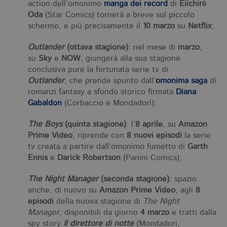
del sito Web principale come l'accesso
action dell’omonimo
manga dei record
di
Eiichirō
degli utenti e la gestione dell'account. Il
Oda
(Star Comics) tornerà a breve sul piccolo
sito Web non può essere utilizzato
correttamente senza i cookie
schermo, e più precisamente il
10 marzo
su
Netflix
;
strettamente necessari. Col rispetto
delle condizioni previste dal Garante, i
Outlander
(ottava stagione)
: nel mese di
marzo
,
cookie analitici sono equiparati ai
tecnici e dunque non necessitano del
su
Sky
e
NOW
, giungerà alla sua stagione
consenso.
conclusiva pure la fortunata serie tv di
Outlander
, che prende spunto dall’
omonima saga
di
Nome
Dominio
Scadenza
De
romanzi fantasy a sfondo storico firmata
Diana
CookieScriptConsent
.bollatiboringhieri.it
1 mese
Q
Gabaldon
(Corbaccio e Mondadori);
vi
da
C
The Boys
(quinta stagione)
: l’
8 aprile
, su
Amazon
Sc
ri
Prime Video
, riprende con
8 nuovi episodi
la serie
pr
tv creata a partire dall’omonimo fumetto di
Garth
co
co
Ennis
e
Darick Robertson
(Panini Comics);
vi
ne
il
The Night Manager
(seconda stagione)
: spazio
co
C
anche, di nuovo su
Amazon Prime Video
, agli
8
Sc
episodi
della nuova stagione di
The Night
fu
co
Manager
, disponibili da giorno
4 marzo
e tratti dalla
spy story
Il direttore di notte
(Mondadori,
_ga
.bollatiboringhieri.it
2 anni
Q