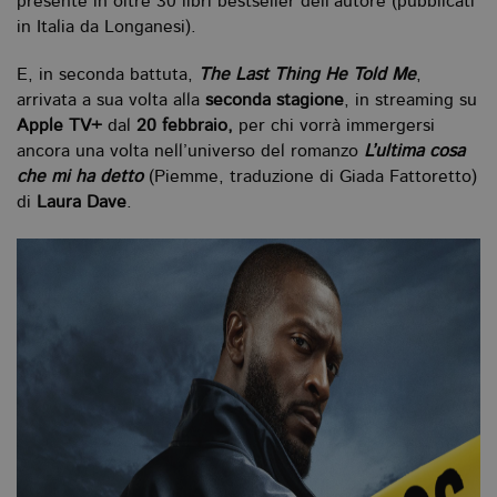
presente in oltre 30 libri bestseller dell’autore (pubblicati
in Italia da Longanesi).
E, in seconda battuta,
The Last Thing He Told Me
,
arrivata a sua volta alla
seconda stagione
, in streaming su
Apple TV+
dal
20 febbraio,
per chi vorrà immergersi
ancora una volta nell’universo del romanzo
L’ultima cosa
che mi ha detto
(Piemme, traduzione di Giada Fattoretto)
di
Laura Dave
.