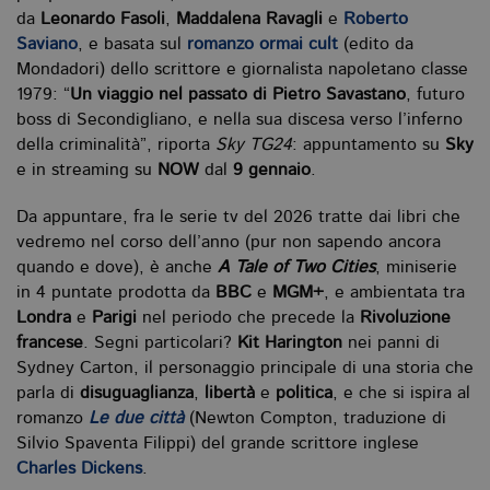
da
Leonardo Fasoli
,
Maddalena Ravagli
e
Roberto
Saviano
, e basata sul
romanzo ormai cult
(edito da
Mondadori) dello scrittore e giornalista napoletano classe
1979: “
Un viaggio nel passato di Pietro Savastano
, futuro
boss di Secondigliano, e nella sua discesa verso l’inferno
della criminalità”, riporta
Sky TG24
: appuntamento su
Sky
e in streaming su
NOW
dal
9 gennaio
.
Da appuntare, fra le serie tv del 2026 tratte dai libri che
vedremo nel corso dell’anno (pur non sapendo ancora
quando e dove), è anche
A Tale of Two Cities
, miniserie
in 4 puntate prodotta da
BBC
e
MGM+
, e ambientata tra
Londra
e
Parigi
nel periodo che precede la
Rivoluzione
francese
. Segni particolari?
Kit Harington
nei panni di
Sydney Carton, il personaggio principale di una storia che
parla di
disuguaglianza
,
libertà
e
politica
, e che si ispira al
romanzo
Le due città
(Newton Compton, traduzione di
Silvio Spaventa Filippi) del grande scrittore inglese
Charles Dickens
.