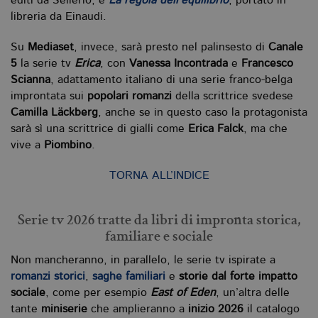
editi da Sellerio, e
La regola dell’equilibrio
, portato in
libreria da Einaudi.
Su
Mediaset
, invece, sarà presto nel palinsesto di
Canale
5
la serie tv
Erica
, con
Vanessa Incontrada
e
Francesco
Scianna
, adattamento italiano di una serie franco-belga
improntata sui
popolari romanzi
della scrittrice svedese
Camilla Läckberg
, anche se in questo caso la protagonista
sarà sì una scrittrice di gialli come
Erica Falck
, ma che
vive a
Piombino
.
TORNA ALL’INDICE
Serie tv 2026 tratte da libri di impronta storica,
familiare e sociale
Non mancheranno, in parallelo, le serie tv ispirate a
romanzi storici
,
saghe familiari
e
storie dal forte impatto
sociale
, come per esempio
East of Eden
, un’altra delle
tante
miniserie
che amplieranno a
inizio 2026
il catalogo