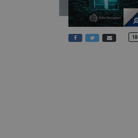
18
336 PAGINE