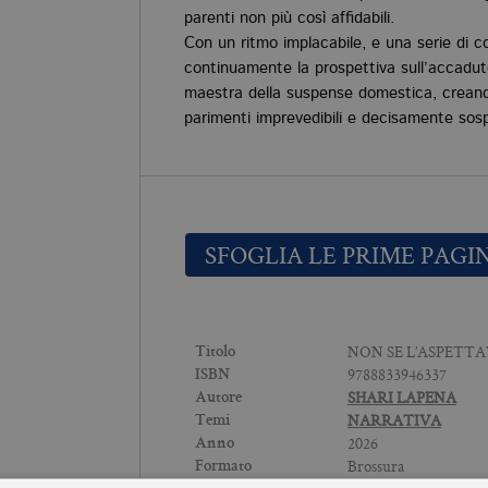
parenti non più così affidabili.
Con un ritmo implacabile, e una serie di 
continuamente la prospettiva sull’accadu
maestra della suspense domestica, creando
parimenti imprevedibili e decisamente sosp
SFOGLIA LE PRIME PAGI
NON SE L’ASPETT
Titolo
9788833946337
ISBN
SHARI LAPENA
Autore
NARRATIVA
Temi
2026
Anno
Brossura
Formato