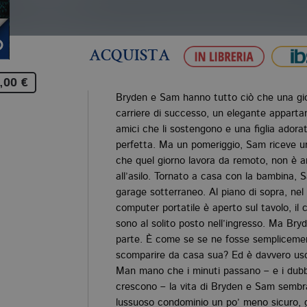
ACQUISTA
,00 €
Bryden e Sam hanno tutto ciò che una gi
carriere di successo, un elegante apparta
amici che li sostengono e una figlia adorat
perfetta. Ma un pomeriggio, Sam riceve un
che quel giorno lavora da remoto, non è an
all’asilo. Tornato a casa con la bambina, S
garage sotterraneo. Al piano di sopra, nel
computer portatile è aperto sul tavolo, il ce
sono al solito posto nell’ingresso. Ma Br
parte. È come se se ne fosse semplicem
scomparire da casa sua? Ed è davvero usci
Man mano che i minuti passano – e i dubbi
crescono – la vita di Bryden e Sam sembra
lussuoso condominio un po’ meno sicuro, gli 