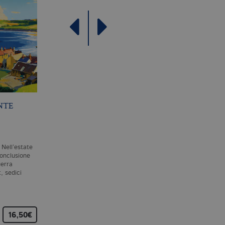
NTE
L’APPARENZA DELLE
LA DONNA DEL LAG
COSE
E. BRUNDAGE
L. LIPPMAN
 Nell’estate
Un tardo pomeriggio
Baltimora, 1966. Dopo
conclusione
d’inverno nello stato di New
diciotto anni di matrimonio,
uerra
York, George Clare torna a
Maddie Schwartz,
, sedici
casa e trova la moglie
consapevole che nella sua
assassinata e la figlia…
dedizione alla vita di moglie
madre…
16,50€
14,00€
18,00€