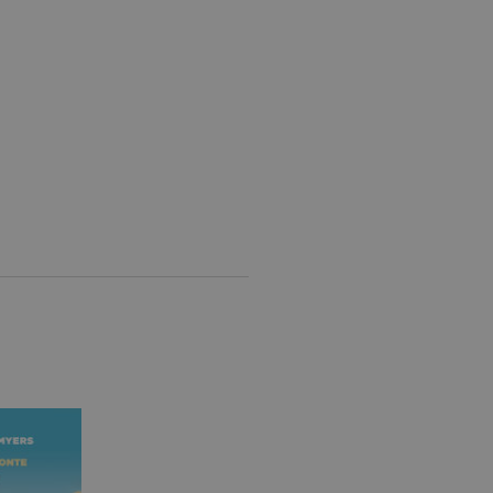
pt.com per ricordare le
ssario che il banner dei
Analytics, che è un
ù comunemente utilizzato da
e utenti unici assegnando
e del cliente. È incluso in
re i dati di visitatori,
rizza e aggiorna un valore
contare e tenere traccia
le Analytics, in cui
ficativo univoco
iazione del cookie _gat che
ati da Google su siti Web ad
come offerte in tempo reale