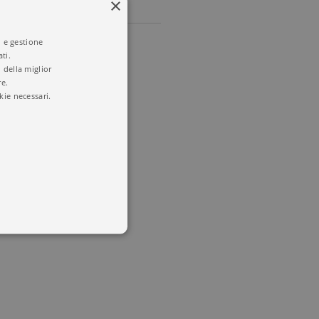
×
i e gestione
ti.
 della miglior
re.
kie necessari.
 utenti e la gestione
delle condizioni previste dal