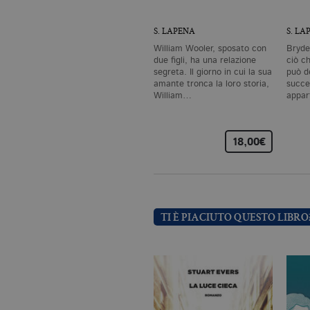
Nome
Do
S. LAPENA
S. LA
CookieScriptConsent
.bo
William Wooler, sposato con
Bryde
due figli, ha una relazione
ciò c
segreta. Il giorno in cui la sua
può d
_ga
.bo
amante tronca la loro storia,
succe
William…
appa
18,00€
_gid
.bo
_gat_UA-96327731-1
.bo
TI È PIACIUTO QUESTO LIBRO
Nome
Dominio
_fbp
.bollatiboringhieri