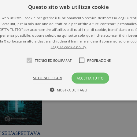
336
N° di pagine
Questo sito web utilizza cookie
 web utilizza i cookie per gestire il funzionamento tecnico dell'accesso degli utent
ll'account, per la misurazione del traffico e per offrire a tutti contenuti personalizza
CETTA TUTTO" per acconsentire all'utilizzo di tutti i tipi di cookie, beneficiando così
perienza possibile, oppure seleziona qui sotto solo quelli che acconsenti di riceve
la X collocata in alto a destra si chiuderà il banner e si darà il consenso solo ai coo
Leggi la cookie policy
TECNICI ED EQUIPARATI
PROFILAZIONE
SOLO NECESSARI
ACCETTA TUTTO
MOSTRA DETTAGLI
Tecnici ed equiparati
Profilazione
mente necessari, consentono la funzionalità del sito Web principale come l'accesso degli
 può essere utilizzato correttamente senza i cookie strettamente necessari. Col rispetto 
 SE L’ASPETTAVA
sono equiparati ai tecnici e dunque non necessitano del consenso.