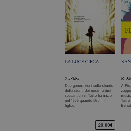
LA LUCE CIECA
RAN
S. EVERS
M. A
Due generazioni sullo sfondo
A Pis
della storia dei nostri ultimi
zeppo
sessant’anni. Tutto ha inizio
musica
nel 1959 quando Drum –
Torre
figlio…
Benat
scom
20,00€