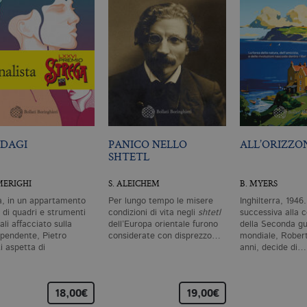
da inserzionisti di terze parti
DAGI
PANICO NELLO
ALL’ORIZZO
SHTETL
MERIGHI
S. ALEICHEM
B. MYERS
a, in un appartamento
Per lungo tempo le misere
Inghilterra, 1946.
 di quadri e strumenti
condizioni di vita negli
shtetl
successiva alla 
li affacciato sulla
dell’Europa orientale furono
della Seconda g
 pendente, Pietro
considerate con disprezzo…
mondiale, Robert
i aspetta di
anni, decide di…
parire.…
18,00€
19,00€