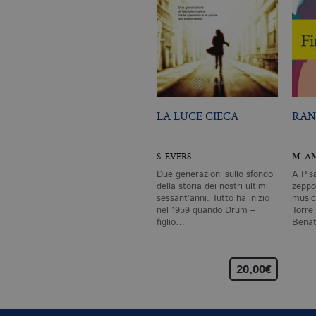
LA LUCE CIECA
RAN
S. EVERS
M. A
Due generazioni sullo sfondo
A Pis
della storia dei nostri ultimi
zeppo
sessant’anni. Tutto ha inizio
musica
nel 1959 quando Drum –
Torre
figlio…
Benat
scom
20,00€