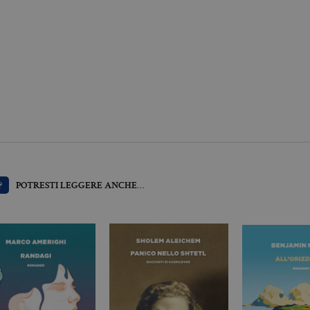
llatiboringhieri.it
1 mese
Questo cookie viene utilizzato dal servizio Cookie-Scri
preferenze di consenso sui cookie dei visitatori. È nece
cookie di Cookie-Script.com funzioni correttamente.
llatiboringhieri.it
2 anni
Questo nome di cookie è associato a Google Universal 
aggiornamento significativo del servizio di analisi pi
Google. Questo cookie viene utilizzato per distinguer
un numero generato in modo casuale come identificator
ogni richiesta di pagina in un sito e utilizzato per calcola
sessioni e campagne per i rapporti di analisi dei siti.
llatiboringhieri.it
1 giorno
Questo cookie è impostato da Google Analytics. Memo
univoco per ogni pagina visitata e viene utilizzato per 
delle visualizzazioni di pagina.
llatiboringhieri.it
1 minuto
Si tratta di un cookie di tipo pattern impostato da Goog
l'elemento pattern sul nome contiene il numero identi
?
POTRESTI LEGGERE ANCHE…
dell'account o del sito Web a cui si riferisce. È una var
viene utilizzato per limitare la quantità di dati registr
alto volume di traffico.
Scadenza
Descrizione
.it
3 mesi
Utilizzato da Facebook per fornire una serie di prodotti pubblicitari 
da inserzionisti di terze parti