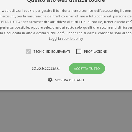
 web utilizza i cookie per gestire il funzionamento tecnico dell'accesso degli utent
ll'account, per la misurazione del traffico e per offrire a tutti contenuti personalizza
CETTA TUTTO" per acconsentire all'utilizzo di tutti i tipi di cookie, beneficiando così
perienza possibile, oppure seleziona qui sotto solo quelli che acconsenti di riceve
la X collocata in alto a destra si chiuderà il banner e si darà il consenso solo ai coo
Leggi la cookie policy
TECNICI ED EQUIPARATI
PROFILAZIONE
SOLO NECESSARI
ACCETTA TUTTO
MOSTRA DETTAGLI
Tecnici ed equiparati
Profilazione
mente necessari, consentono la funzionalità del sito Web principale come l'accesso degli
 può essere utilizzato correttamente senza i cookie strettamente necessari. Col rispetto 
sono equiparati ai tecnici e dunque non necessitano del consenso.
minio
Scadenza
Descrizione