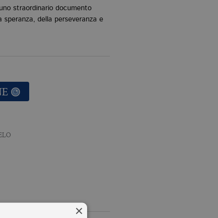
uno straordinario documento
la speranza, della perseveranza e
NE
ELO
×