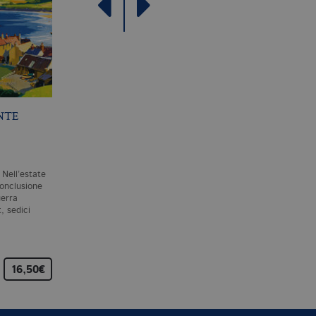
NTE
L’APPARENZA DELLE
LA DONNA DEL LAG
COSE
E. BRUNDAGE
L. LIPPMAN
 Nell’estate
Un tardo pomeriggio
Baltimora, 1966. Dopo
conclusione
d’inverno nello stato di New
diciotto anni di matrimonio,
uerra
York, George Clare torna a
Maddie Schwartz,
, sedici
casa e trova la moglie
consapevole che nella sua
assassinata e la figlia…
dedizione alla vita di moglie
madre…
16,50€
14,00€
18,00€