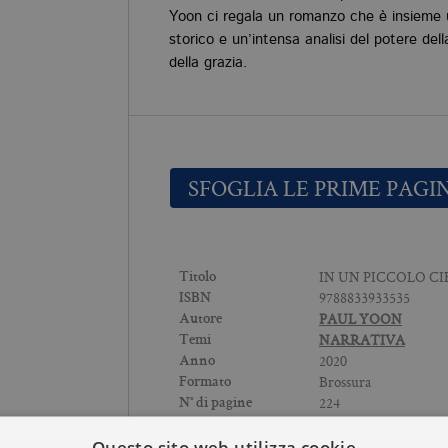
Yoon ci regala un romanzo che è insieme 
storico e un’intensa analisi del potere del
della grazia.
SFOGLIA LE PRIME PAGI
IN UN PICCOLO CI
Titolo
9788833933535
ISBN
PAUL YOON
Autore
NARRATIVA
Temi
2020
Anno
Brossura
Formato
224
N° di pagine
Questo sito web utilizza cookie