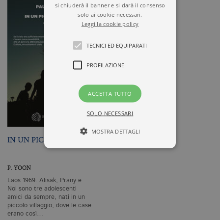
si chiuderà il banner e si darà il consenso
solo ai cookie necessari.
Leggi la cookie policy
TECNICI ED EQUIPARATI
PROFILAZIONE
ACCETTA TUTTO
SOLO NECESSARI
MOSTRA DETTAGLI
IN UN PICCOLO CIELO
P. YOON
Tecnici ed equiparati
Laos 1969. Alisak, Prany e
Profilazione
Noi sono tre adolescenti
amici da sempre, nati in un
I cookie tecnici sono strettamente
piccolo villaggio, dove le case
necessari, consentono la funzionalità
erano così…
del sito Web principale come l'accesso