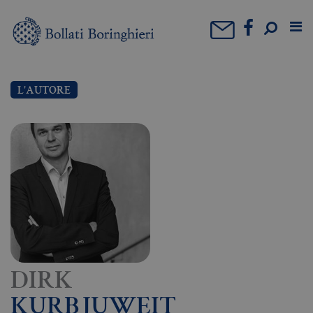
L'AUTORE
DIRK
KURBJUWEIT