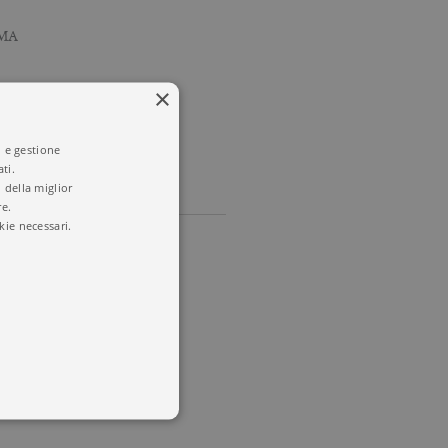
MMA
×
T
i e gestione
ti.
 della miglior
re.
kie necessari.