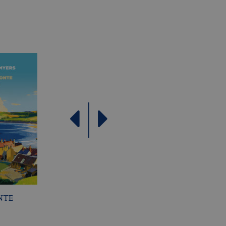
come offerte in tempo reale
NTE
L’APPARENZA DELLE
LA DONNA DEL LAG
COSE