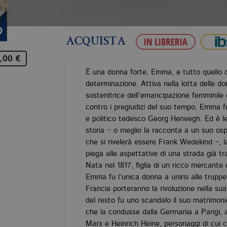
ACQUISTA
,00 €
È una donna forte, Emma, e tutto quello c
determinazione. Attiva nella lotta delle don
sostenitrice dell’emancipazione femminile e 
contro i pregiudizi del suo tempo, Emma f
e politico tedesco Georg Herwegh. Ed è le
storia − o meglio la racconta a un suo o
che si rivelerà essere Frank Wedekind −, l
piega alle aspettative di una strada già tra
Nata nel 1817, figlia di un ricco mercante 
Emma fu l’unica donna a unirsi alle truppe
Francia porteranno la rivoluzione nella s
del resto fu uno scandalo il suo matrimoni
che la condusse dalla Germania a Parigi, a 
Marx e Heinrich Heine, personaggi di cui 