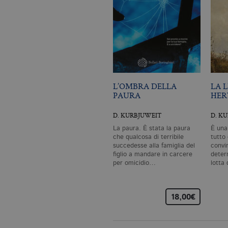
I cookie tecnici sono stretta
dell'account. Il sito Web non
Garante, i cookie analitici 
Nome
Do
CookieScriptConsent
.bo
L’OMBRA DELLA
LA 
PAURA
HE
_ga
.bo
D. KURBJUWEIT
D. K
La paura. È stata la paura
È una
che qualcosa di terribile
tutto 
succedesse alla famiglia del
convi
_gid
.bo
figlio a mandare in carcere
deter
per omicidio…
lotta
_gat_UA-96327731-1
.bo
18,00€