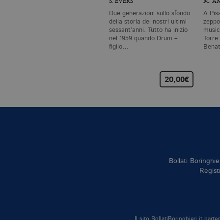
S. EVERS
M. A
Due generazioni sullo sfondo
A Pis
della storia dei nostri ultimi
zeppo
sessant’anni. Tutto ha inizio
musica
nel 1959 quando Drum –
Torre
figlio…
Benat
scom
20,00€
Bollati Boringhie
Regist
Il sito BollatiBoringhieri.it par