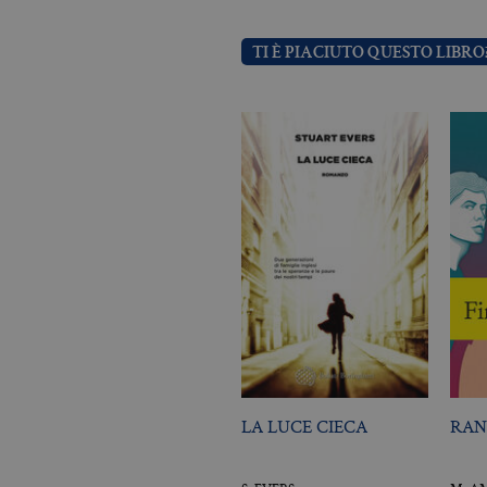
TI È PIACIUTO QUESTO LIBRO
Nome
Dominio
_fbp
.bollatiboringhieri
LA LUCE CIECA
RAN