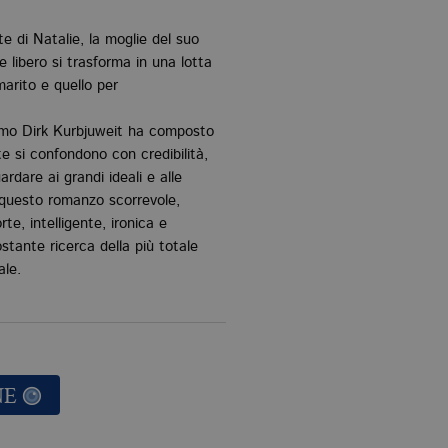
 di Natalie, la moglie del suo
 libero si trasforma in una lotta
marito e quello per
mo Dirk Kurbjuweit ha composto
te si confondono con credibilità,
rdare ai grandi ideali e alle
 questo romanzo scorrevole,
e, intelligente, ironica e
tante ricerca della più totale
ale.
NE