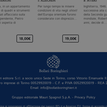
MERIGHI
S. ALEICHEM
B. MYERS
a, in un appartamento
Per lungo tempo le misere
Inghilterra, 1946.
 di quadri e strumenti
condizioni di vita negli
shtetl
successiva alla 
li affacciato sulla
dell’Europa orientale furono
della Seconda g
 pendente, Pietro
considerate con disprezzo…
mondiale, Robert
i aspetta di
anni, decide di…
parire.…
18,00€
19,00€
ri editore S.r.l. a socio unico Sede in Torino, corso Vittorio Emanuele 
ro imprese di Torino 00529920019 - C.F. e P.IVA 00529920019 - REA
Email: info@bollatiboringhieri.it
Gruppo editoriale Mauri Spagnol S.p.A. -
Privacy Policy
tecipa ai programmi di affiliazione dei negozi IBS.it e Amazon EU, forme di accordo 