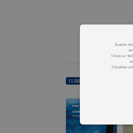
Questo sito
de
Clicca su "AC
es
Cliccando sul
I LIBRI DI DIRK KURBJUWEIT