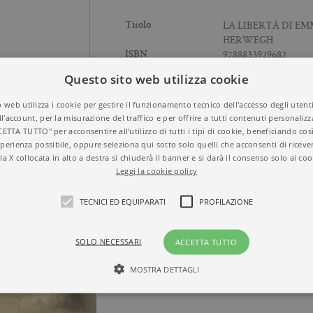
LA LIBERTÀ DI E
Titolo
HERWEGH
9788833929682
ISBN
DIRK KURBJUWEI
Autore
Questo sito web utilizza cookie
NARRATIVA
Temi
2020
Anno
 web utilizza i cookie per gestire il funzionamento tecnico dell'accesso degli utent
Brossura
Formato
ll'account, per la misurazione del traffico e per offrire a tutti contenuti personalizza
304
N° di pagine
CETTA TUTTO" per acconsentire all'utilizzo di tutti i tipi di cookie, beneficiando così
perienza possibile, oppure seleziona qui sotto solo quelli che acconsenti di riceve
la X collocata in alto a destra si chiuderà il banner e si darà il consenso solo ai coo
Leggi la cookie policy
TECNICI ED EQUIPARATI
PROFILAZIONE
SOLO NECESSARI
ACCETTA TUTTO
MOSTRA DETTAGLI