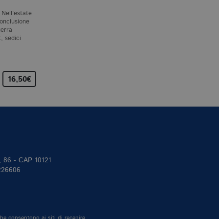
E. BRUNDAGE
L. LIPPMAN
 Nell’estate
Un tardo pomeriggio
Baltimora, 1966. Dopo
conclusione
d’inverno nello stato di New
diciotto anni di matrimonio,
uerra
York, George Clare torna a
Maddie Schwartz,
, sedici
casa e trova la moglie
consapevole che nella sua
assassinata e la figlia…
dedizione alla vita di moglie
madre…
16,50€
14,00€
18,00€
II, 86 - CAP 10121
 226606
che consentono ai siti di recepire