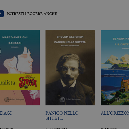
?
POTRESTI LEGGERE ANCHE…
Scadenza
Descrizione
.it
3 mesi
Utilizzato da Facebook per fornire una serie di prodotti pubblicitari 
da inserzionisti di terze parti
DAGI
PANICO NELLO
ALL’ORIZZO
SHTETL