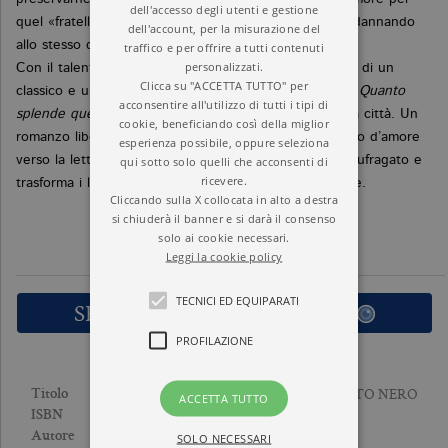
dell'accesso degli utenti e gestione
quel «fratello d’anima» dimenticato da tutti lo sta condannando
dell'account, per la misurazione del
allo stesso destino.
traffico e per offrire a tutti contenuti
personalizzati.
Con il talento narrativo conosciuto in Randagi, lo stile di un
Clicca su "ACCETTA TUTTO" per
classico e una trama che impasta passato e presente,
Quanto
acconsentire all'utilizzo di tutti i tipi di
splende questo nero
è l’affresco di un secolo e di una città. Un
cookie, beneficiando così della miglior
romanzo libero ed entusiasmante, che è anche un atto d’amore
esperienza possibile, oppure seleziona
verso la letteratura: quella che riporta a galla chi è naufragato e
qui sotto solo quelli che acconsenti di
ricevere.
trasforma i luoghi più bui in un’esplosione di splendore.
Cliccando sulla X collocata in alto a destra
si chiuderà il banner e si darà il consenso
solo ai cookie necessari.
Leggi la cookie policy
TECNICI ED EQUIPARATI
SFOGLIA LE PRIME PAGINE
PROFILAZIONE
QUANTO SPLENDE QUESTO NERO
Titolo
ACCETTA TUTTO
9788833945712
ISBN
MARCO AMERIGHI
Autore
SOLO NECESSARI