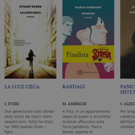
n
ge
m
c
id
de
in
ri
pa
si
pe
da
vi
se
ca
ra
an
_gid
.bollatiboringhieri.it
1 giorno
Q
è 
LA LUCE CIECA
RANDAGI
PANIC
G
SHTE
An
M
ag
S. EVERS
M. AMERIGHI
S. ALEI
va
pe
Due generazioni sullo sfondo
A Pisa, in un appartamento
Per lung
pa
della storia dei nostri ultimi
zeppo di quadri e strumenti
condizio
e 
ut
sessant’anni. Tutto ha inizio
musicali affacciato sulla
dell’Eur
co
nel 1959 quando Drum –
Torre pendente, Pietro
conside
te
figlio…
Benati aspetta di
de