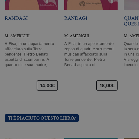
ri
pr
co
co
RANDAGI
RANDAGI
QUAN
vi
QUES
ne
il
co
M. AMERIGHI
M. AMERIGHI
M. AME
C
Sc
A Pisa, in un appartamento
A Pisa, in un appartamento
Quando 
fu
affacciato sulla Torre
zeppo di quadri e strumenti
la sera 
co
pendente, Pietro Benati
musicali affacciato sulla
in una c
aspetta di scomparire. A
Torre pendente, Pietro
Viareggi
_ga
.bollatiboringhieri.it
2 anni
Q
di
quanto dice sua madre,
Benati aspetta di
libecci
as
sulla…
scomparire.…
G
Un
An
14,00€
18,00€
u
a
si
de
an
c
ut
G
TI È PIACIUTO QUESTO LIBRO?
Q
vi
pe
ut
a