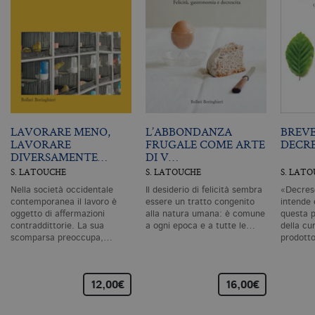
CookieScriptConsent
.bollatiboringhieri.it
1 mese
Q
vi
da
C
Sc
ri
pr
co
co
vi
ne
il
co
LAVORARE MENO,
L’ABBONDANZA
BREVE
C
Sc
LAVORARE
FRUGALE COME ARTE
DECRE
fu
DIVERSAMENTE…
DI V…
co
S. LATOUCHE
S. LATOUCHE
S. LAT
_ga
.bollatiboringhieri.it
2 anni
Q
Nella società occidentale
Il desiderio di felicità sembra
«Decresc
di
as
contemporanea il lavoro è
essere un tratto congenito
intende
G
oggetto di affermazioni
alla natura umana: è comune
questa p
Un
contraddittorie. La sua
a ogni epoca e a tutte le…
della cu
An
scomparsa preoccupa,…
prodott
u
a
si
de
an
12,00€
16,00€
c
ut
G