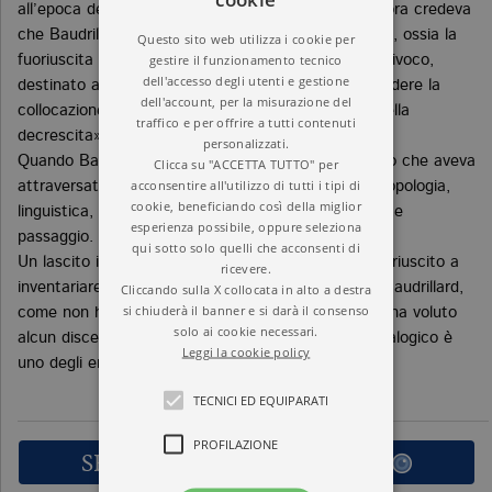
all’epoca della critica della società dei consumi. Allora credeva
che Baudrillard si prefiggesse il suo stesso obiettivo, ossia la
Questo sito web utilizza i cookie per
gestire il funzionamento tecnico
fuoriuscita dall’economia; si accorse presto dell’equivoco,
dell'accesso degli utenti e gestione
destinato a segnare il loro legame, ma non a precludere la
dell'account, per la misurazione del
collocazione postuma dell’amico tra i «precursori della
traffico e per offrire a tutti contenuti
decrescita».
personalizzati.
Quando Baudrillard è morto, nel 2007, ogni territorio che aveva
Clicca su "ACCETTA TUTTO" per
acconsentire all'utilizzo di tutti i tipi di
attraversato – sociologia, filosofia, semiologia, antropologia,
cookie, beneficiando così della miglior
linguistica, arte – recava le tracce del suo folgorante
esperienza possibile, oppure seleziona
passaggio.
qui sotto solo quelli che acconsenti di
Un lascito ingente e disperso, che solo Latouche è riuscito a
ricevere.
inventariare, in assenza di eredi designati. Perché Baudrillard,
Cliccando sulla X collocata in alto a destra
si chiuderà il banner e si darà il consenso
come non ha riconosciuto alcun maestro, così non ha voluto
solo ai cookie necessari.
alcun discepolo. La sua unicità priva di albero genealogico è
Leggi la cookie policy
uno degli enigmi di cui Latouche raccoglie la sfida.
TECNICI ED EQUIPARATI
PROFILAZIONE
SFOGLIA LE PRIME PAGINE