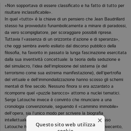
«Non sopportava di essere classificato e ha fatto di tutto per
risultare inclassificabile».
In quel «tutto» è la chiave di un pensiero che Jean Baudrillard
stesso ha provveduto funambolicamente a minare di paradossi,
da vero scompigliatore, per scoraggiare possibili riprese.
Tuttavia l’«assenza di un orizzonte d’azione e di speranza»,
che oggi sembra averlo esiliato dal discorso pubblico della
filosofia, ha favorito in passato la lunga fascinazione esercitata
dalla sua inventività concettuale: la teoria della seduzione e
del simulacro, l’idea dell’implosione del sistema (e del
terrorismo come sua estrema manifestazione), dell’ipertrofia
del virtuale e dell’immondializzazione hanno scosso gli schemi
mentali di fine secolo. Nessuno finora si era azzardato a
ricomporre quel «puzzle barocco» attorno a nuclei tematici.
Serge Latouche invece è convinto che rinunciare a una
cronologia convenzionale, seguendo il «cammino immobile»
dell’opera, sia l’unico modo per scrivere la biografia
×
intellettuale di Baudrillard. Una vicenda in cui lo stesso
Questo sito web utilizza
Latouche ha avuto parte, negli anni settanta del Novecento,
cookie