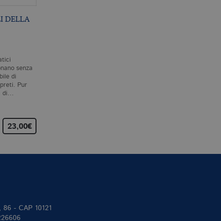
I DELLA
L’INTRIGO
BREVE STORIA DI
SPALLANZANI
CHIUNQUE SIA MAI
VISSUTO
P. MAZZARELLO
A. RUTHERFORD
atici
Il leggendario mago della
Questo libro parla di te,
onano senza
sperimentazione, Lazzaro
proprio di te in prima
bile di
Spallanzani, era un affermato
persona. Di te e di tutti i
rpreti. Pur
professore di storia naturale
cento e più miliardi di esser
i di…
a Pavia quando…
umani che sono…
23,00€
25,00€
15,00€
II, 86 - CAP 10121
 226606