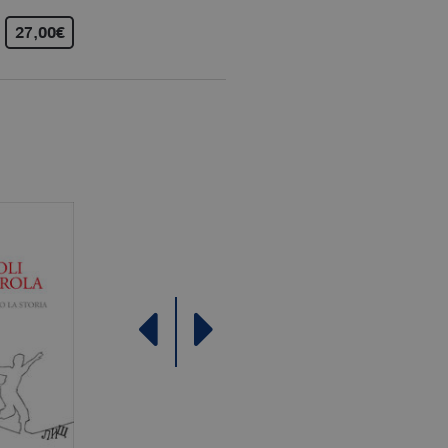
27,00€
10,00€
16,00€
come offerte in tempo reale