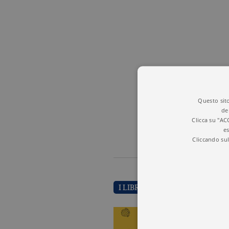
Questo sito
de
Clicca su "AC
es
Cliccando sul
I LIBRI DI SERGE LATOUCHE