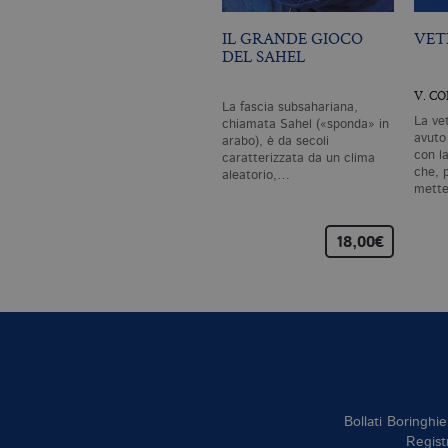
IL GRANDE GIOCO
VET
DEL SAHEL
V. C
La fascia subsahariana,
La ve
chiamata Sahel («sponda» in
avuto
arabo), è da secoli
con l
caratterizzata da un clima
che, p
aleatorio,…
mette
18,00€
Bollati Boringhie
Regist