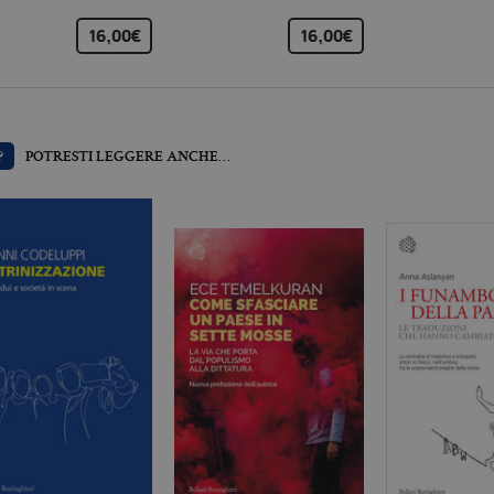
alto volume di traffico.
16,00€
16,00€
Scadenza
Descrizione
.it
3 mesi
Utilizzato da Facebook per fornire una serie di prodotti pubblicitari 
?
POTRESTI LEGGERE ANCHE…
da inserzionisti di terze parti