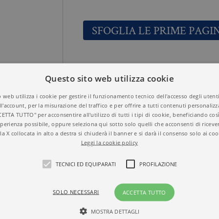
SFOGLIA LE PRIME PAGI
USA E GETTA
Titolo
Questo sito web utilizza cookie
9788833926476
ISBN
SERGE LATOUCHE
Autore
 web utilizza i cookie per gestire il funzionamento tecnico dell'accesso degli utent
TEMI
Collana
ll'account, per la misurazione del traffico e per offrire a tutti contenuti personalizza
2015
CETTA TUTTO" per acconsentire all'utilizzo di tutti i tipi di cookie, beneficiando così
Anno
perienza possibile, oppure seleziona qui sotto solo quelli che acconsenti di riceve
Brossura
Formato
la X collocata in alto a destra si chiuderà il banner e si darà il consenso solo ai coo
160
N° di pagine
Leggi la cookie policy
TECNICI ED EQUIPARATI
PROFILAZIONE
SOLO NECESSARI
ACCETTA TUTTO
MOSTRA DETTAGLI