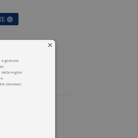
NE
×
i e gestione
ti.
 della miglior
re.
kie necessari.