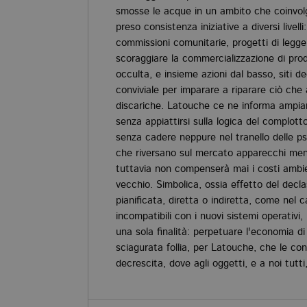
smosse le acque in un ambito che coinvolg
preso consistenza iniziative a diversi livelli
commissioni comunitarie, progetti di legge
scoraggiare la commercializzazione di pro
occulta, e insieme azioni dal basso, siti d
conviviale per imparare a riparare ciò che a
discariche. Latouche ce ne informa ampia
senza appiattirsi sulla logica del complott
senza cadere neppure nel tranello delle ps
che riversano sul mercato apparecchi meno 
tuttavia non compenserà mai i costi ambie
vecchio. Simbolica, ossia effetto del dec
pianificata, diretta o indiretta, come nel 
incompatibili con i nuovi sistemi operativi
una sola finalità: perpetuare l'economia 
sciagurata follia, per Latouche, che le con
decrescita, dove agli oggetti, e a noi tutti