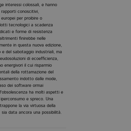
e interessi colossali, e hanno
: rapporti conoscitivi,
 europei per proibire o
dotti tecnologici a scadenza
edicati e forme di resistenza
ltrimenti finirebbe nelle
mente in questa nuova edizione,
o e del sabotaggio industriali, ma
eudosoluzioni di ecoefficienza,
energivori il cui risparmio
ntali della rottamazione del
lassamento indotto dalle mode,
caso dei software ormai
, l'obsolescenza ha molti aspetti e
di iperconsumo e spreco. Una
trappone la via virtuosa della
, sia data ancora una possibilità.