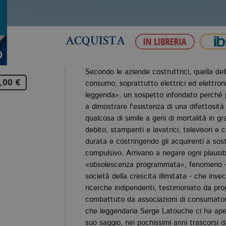
ACQUISTA
Secondo le aziende costruttrici, quella dell
,00 €
consumo, soprattutto elettrici ed elettron
leggenda», un sospetto infondato perché pri
a dimostrare l'esistenza di una difettosità 
qualcosa di simile a geni di mortalità in g
debito, stampanti e lavatrici, televisori e
durata e costringendo gli acquirenti a sost
compulsivo. Arrivano a negare ogni plausibil
«obsolescenza programmata», fenomeno - 
società della crescita illimitata - che inv
ricerche indipendenti, testimoniato da prog
combattuto da associazioni di consumatori, 
che leggendaria Serge Latouche ci ha aper
suo saggio, nei pochissimi anni trascorsi d