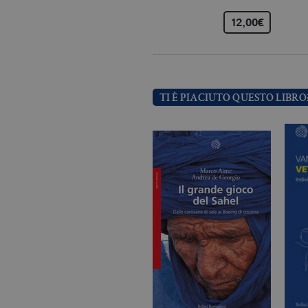
12,00€
Nome
Dominio
_fbp
.bollatiboringhieri
TI È PIACIUTO QUESTO LIBRO