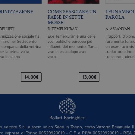
RINIZZAZIONE
COME SFASCIARE UN
I FUNAMBOL
PAESE IN SETTE
PAROLA
MOSSE
ODELUPPI
E. TEMELKURAN
A. ASLANYAN
trinizzazione sociale ha
Ece Temelkuran è una delle
I rapporti diplom
 inizio nel Settecento
voci politiche europee più
raramente funzi
a comparsa della vetrina
influenti del momento. Turca,
un esercito invisi
er la prima volta,
vive in esilio dopo aver
traduttori e inte
va in scena…
visto…
trascurati, alcun
14,00€
13,00€
ri editore S.r.l. a socio unico Sede in Torino, corso Vittorio Emanuele 
ro imprese di Torino 00529920019 - C.F. e P.IVA 00529920019 - REA