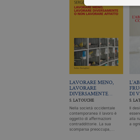
I cookie tecnici sono stretta
dell'account. Il sito Web non
Garante, i cookie analitici 
Nome
Do
CookieScriptConsent
.bo
_ga
.bo
LAVORARE MENO,
L’A
LAVORARE
FRU
DIVERSAMENTE…
DI 
S. LATOUCHE
S. L
_gid
.bo
Nella società occidentale
Il des
contemporanea il lavoro è
esser
oggetto di affermazioni
alla 
contraddittorie. La sua
a ogn
_gat_UA-96327731-1
.bo
scomparsa preoccupa,…