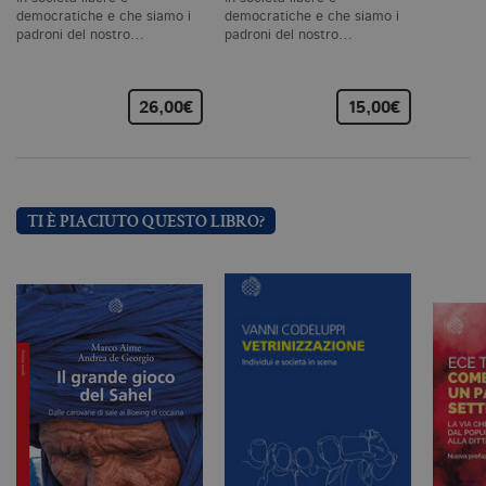
il
democratiche e che siamo i
democratiche e che siamo i
co
padroni del nostro…
padroni del nostro…
C
Sc
fu
co
26,00€
15,00€
_ga
.bollatiboringhieri.it
2 anni
Q
di
as
G
Un
An
u
a
TI È PIACIUTO QUESTO LIBRO?
si
de
an
c
ut
G
Q
vi
pe
ut
a
n
ge
m
c
id
de