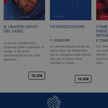
in
ri
pa
si
pe
da
vi
se
IL GRANDE GIOCO
VETRINIZZAZIONE
COME 
ca
DEL SAHEL
PAESE
ra
MOSS
an
V. CODELUPPI
E. TEM
_gid
.bollatiboringhieri.it
1 giorno
Q
La fascia subsahariana,
è 
La vetrinizzazione sociale ha
Ece Teme
chiamata Sahel («sponda» in
G
avuto inizio nel Settecento
voci pol
arabo), è da secoli
An
con la comparsa della vetrina
influent
caratterizzata da un clima
M
che, per la prima volta,
vive in e
ag
aleatorio,…
va
metteva in scena…
visto…
pe
pa
e 
18,00€
ut
14,00€
co
te
de
vi
di
_gat_UA-96327731-1
.bollatiboringhieri.it
1 minuto
Si
co
pa