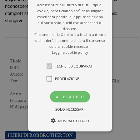
acconsentire all'utilizzo di tutti i tipi di
riconoscere come sia facile cedere alla narrazione
cookie, beneficiando così della miglior
complottista ma avremo ben chiaro come sia possibile
esperienza possibile, oppure seleziona
sfuggirvi.
qui sotto solo quelli che acconsenti di
ricevere.
Cliccando sulla X collocata in alto a destra
si chiuderà il banner e si darà il consenso
solo ai cookie necessari.
Leggi la cookie policy
MENTI SOSPETTOSE
Titolo
TECNICI ED EQUIPARATI
9788833936772
ISBN
ROB BROTHERTON
Autore
PROFILAZIONE
PSICOANALISI E PSICOLOGIA
,
Temi
SCIENZA
2021
Anno
ACCETTA TUTTO
Brossura
Formato
320
N° di pagine
SOLO NECESSARI
MOSTRA DETTAGLI
I LIBRI DI ROB BROTHERTON