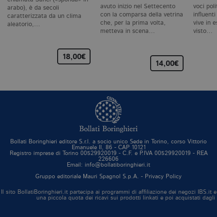
se
avuto inizio nel Settecento
voci pol
arabo), è da secoli
ca
con la comparsa della vetrina
influent
caratterizzata da un clima
ra
che, per la prima volta,
vive in e
an
aleatorio,…
metteva in scena…
visto…
_gid
.bollatiboringhieri.it
1 giorno
Q
è 
G
18,00€
An
14,00€
M
ag
va
pe
pa
e 
ut
co
te
de
vi
di
Bollati Boringhieri editore S.r.l. a socio unico Sede in Torino, corso Vittorio
Emanuele II, 86 - CAP 10121
_gat_UA-96327731-1
.bollatiboringhieri.it
1 minuto
Si
Registro imprese di Torino 00529920019 - C.F. e P.IVA 00529920019 - REA
226606
co
Email: info@bollatiboringhieri.it
pa
i
Gruppo editoriale Mauri Spagnol S.p.A. -
Privacy Policy
G
An
Il sito BollatiBoringhieri.it partecipa ai programmi di affiliazione dei negozi IBS.
cu
una piccola quota dei ricavi sui prodotti linkati e poi acquistati dagli
pa
n
il