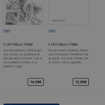
del sito Web principale come l'accesso
degli utenti e la gestione dell'account. Il
sito Web non può essere utilizzato
correttamente senza i cookie
strettamente necessari. Col rispetto
delle condizioni previste dal Garante, i
cookie analitici sono equiparati ai
tecnici e dunque non necessitano del
DIO
DIO
consenso.
Nome
Dominio
Scadenza
De
S. LEVI DELLA TORRE
S. LEVI DELLA TORRE
CookieScriptConsent
.bollatiboringhieri.it
1 mese
Q
vi
Interdisciplinare, infinita per
Fin dal roveto ardente, Mosè
da
sua natura, la questione di
vuol conoscere l’Invisibile che
C
Dio pervade il mondo, che si
gli parla. Sul Sinai chiede che
Sc
sia credenti o meno, e si
si mostri. Gli si risponde:…
ri
palesa in ogni…
pr
co
co
vi
ne
14,00€
12,00€
il
co
C
Sc
fu
co