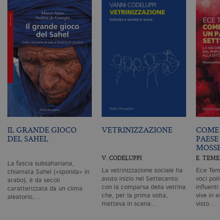
n
ge
m
c
id
de
in
ri
pa
si
pe
da
vi
se
ca
ra
an
_gid
.bollatiboringhieri.it
1 giorno
Q
IL GRANDE GIOCO
VETRINIZZAZIONE
COME 
è 
DEL SAHEL
PAESE
G
An
MOSS
M
V. CODELUPPI
E. TEM
ag
La fascia subsahariana,
va
La vetrinizzazione sociale ha
Ece Teme
pe
chiamata Sahel («sponda» in
pa
avuto inizio nel Settecento
voci pol
arabo), è da secoli
e 
con la comparsa della vetrina
influent
caratterizzata da un clima
ut
che, per la prima volta,
vive in e
aleatorio,…
co
metteva in scena…
visto…
te
de