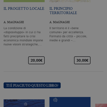
pr
co
IL PROGETTO LOCALE
IL PRINCIPIO
co
TERRITORIALE
vi
ne
il
A. MAGNAGHI
A. MAGNAGHI
co
C
La condizione di
Il territorio è il «bene
Sc
«doposviluppo» in cui ci ha
comune» per eccellenza.
fu
co
fatti precipitare la crisi
Formato da città – piccole,
economica mondiale impone
medie e grandi –…
_ga
.bollatiboringhieri.it
2 anni
Q
nuove visioni strategiche,…
di
as
G
Un
An
20,00€
30,00€
u
a
si
de
an
c
ut
TI È PIACIUTO QUESTO LIBRO?
G
Q
vi
pe
ut
a