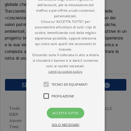
dell'account, per la misurazione del
globale che stiamo vivendo.
traffico e per offrire a tutti contenuti
Tracciando un percorso che, attraverso la crescita della
personalizzati.
«coscienza di luogo», va dal riconoscimento collettivo dei
Clicca su "ACCETTA TUTTO" per
valori patrimoniali alla integrazione delle culture idrauliche,
acconsentire all'utilizzo di tutti i tipi di
ambientali, urbane, agroforestali energetiche e produttive in un
cookie, beneficiando così della miglior
esperienza possibile, oppure seleziona
progetto bio-regionale, Magnaghi condensa le sue esperienze
qui sotto solo quelli che acconsenti di
e la sua visione complessiva definendo in forma organica e
ricevere.
compiuta quel «principio territoriale» che potrà orientare la
Cliccando sulla X collocata in alto a destra
rotta di una futura civilizzazione eco-territorialista.
si chiuderà il banner e si darà il consenso
solo ai cookie necessari.
Leggi la cookie policy
SFOGLIA LE PRIME PAGINE
TECNICI ED EQUIPARATI
PROFILAZIONE
IL PRINCIPIO TERRITORIALE
Titolo
ACCETTA TUTTO
9788833934884
ISBN
ALBERTO MAGNAGHI
Autore
SOLO NECESSARI
ANTROPOLOGIA
Temi