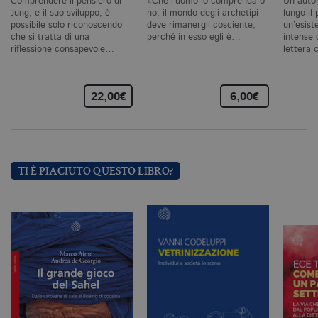
cookie analitici sono equiparati ai
Comprendere il pensiero di
«Che l’uomo lo comprenda o
Un autor
tecnici e dunque non necessitano del
Jung, e il suo sviluppo, è
no, il mondo degli archetipi
lungo il
consenso.
possibile solo riconoscendo
deve rimanergli cosciente,
un’esist
che si tratta di una
perché in esso egli è…
intense 
Nome
Dominio
Scadenza
De
riflessione consapevole…
lettera
CookieScriptConsent
.bollatiboringhieri.it
1 mese
Q
vi
da
C
22,00€
6,00€
Sc
ri
pr
co
co
vi
ne
TI È PIACIUTO QUESTO LIBRO?
il
co
C
Sc
fu
co
_ga
.bollatiboringhieri.it
2 anni
Q
di
as
G
Un
An
u
a