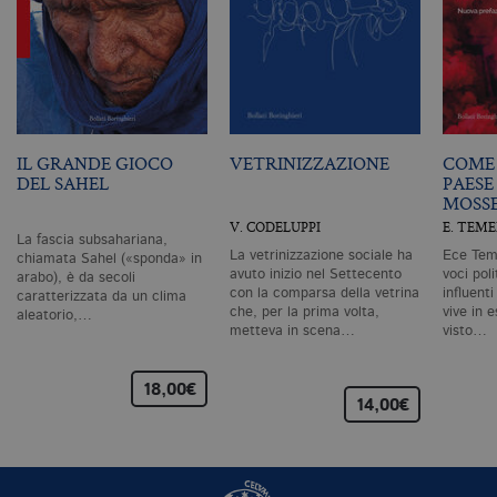
si
de
an
c
ut
G
Q
vi
pe
ut
IL GRANDE GIOCO
VETRINIZZAZIONE
COME 
a
DEL SAHEL
PAESE
n
ge
MOSS
m
V. CODELUPPI
E. TEM
c
La fascia subsahariana,
id
La vetrinizzazione sociale ha
Ece Teme
chiamata Sahel («sponda» in
de
avuto inizio nel Settecento
voci pol
in
arabo), è da secoli
ri
con la comparsa della vetrina
influent
caratterizzata da un clima
pa
che, per la prima volta,
vive in e
aleatorio,…
si
metteva in scena…
visto…
pe
da
vi
se
18,00€
ca
14,00€
ra
an
_gid
.bollatiboringhieri.it
1 giorno
Q
è 
G