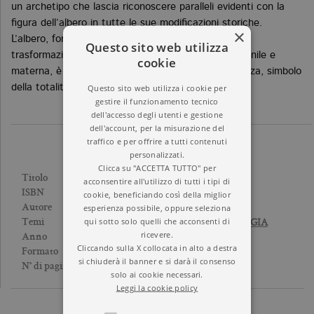
un archetipo che lascia riconoscere paralleli evidenti con la
figura dell’albero in tutte le sue modificazioni storiche.
×
L’albero, fonte di vita e di protezione, luogo della
Questo sito web utilizza
trasformazione e del rinnovamento, di natura femminile e
cookie
materna, è l’albero della saggezza e della conoscenza, simbolo
Questo sito web utilizza i cookie per
della totalità del Sé.
gestire il funzionamento tecnico
dell'accesso degli utenti e gestione
dell'account, per la misurazione del
traffico e per offrire a tutti contenuti
personalizzati.
Clicca su "ACCETTA TUTTO" per
L’ALBERO FILOSOFICO
Titolo
acconsentire all'utilizzo di tutti i tipi di
9788833935508
ISBN
cookie, beneficiando così della miglior
CARL GUSTAV JUNG
esperienza possibile, oppure seleziona
Autore
qui sotto solo quelli che acconsenti di
PSICOANALISI E PSICOLOGIA
Temi
ricevere.
2020
Anno
Cliccando sulla X collocata in alto a destra
Brossura
Formato
si chiuderà il banner e si darà il consenso
160
N° di pagine
solo ai cookie necessari.
Leggi la cookie policy