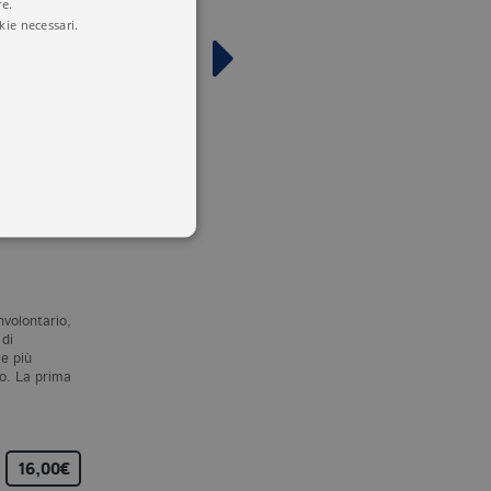
re.
kie necessari.
E
L’ARTE DI C.G. JUNG
MYSTERIUM
CONIUNCTIONIS
C. JUNG
C. JUNG
 utenti e la gestione
nvolontario,
DOPO
IL LIBRO ROSSO
,
Nell’ampio panorama della
delle condizioni previste dal
 di
UNA NUOVA OPERA
produzione junghiana, il
le più
SPLENDIDAMENTE
Mysterium coniunctionis
lo. La prima
ILLUSTRATACON
rappresenta l’opera più…
NUMEROSE OPERE INEDITE
DEL PADRE DELLA
pt.com per ricordare le
PSICOLOGIA
ssario che il banner dei
ANALITICAPer…
16,00€
60,00€
32,00
Analytics, che è un