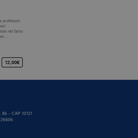
ESISTENZA
S. ZABALA
S. KRIPKE
a professori
Sempre più spesso, politici e
Riferimento ed esistenza
ori
filosofi si presentano come
raccoglie i testi delle sei
ste nel fatto
portatori ultimi della verità.
lezioni che Saul Kripke tenn
 non…
La realtà di cui…
per le prestigiose «John
Locke…
12,00€
22,00€
25,00
II, 86 - CAP 10121
 226606