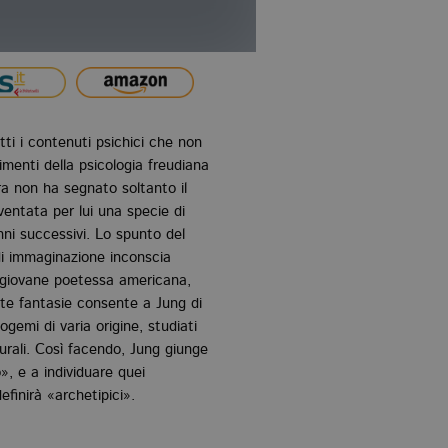
tti i contenuti psichici che non
imenti della psicologia freudiana
ra non ha segnato soltanto il
entata per lui una specie di
ni successivi. Lo spunto del
di immaginazione inconscia
a giovane poetessa americana,
este fantasie consente a Jung di
ogemi di varia origine, studiati
turali. Così facendo, Jung giunge
», e a individuare quei
efinirà «archetipici».