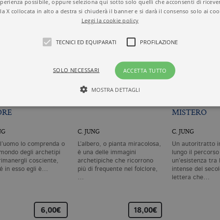
perienza possibile, oppure seleziona qui sotto solo quelli che acconsenti di riceve
la X collocata in alto a destra si chiuderà il banner e si darà il consenso solo ai coo
Leggi la cookie policy
TECNICI ED EQUIPARATI
PROFILAZIONE
SOLO NECESSARI
ACCETTA TUTTO
MOSTRA DETTAGLI
RCHETIPO DELLA
L’ALBERO FILOSOFICO
ESPERIENZA 
DRE
MISTERO
Tecnici ed equiparati
Profilazione
NG
C. JUNG
C. JUNG
mente necessari, consentono la funzionalità del sito Web principale come l'accesso degli
l’uomo lo comprenda o
L’albero, o pianta miracolosa,
Un autoritratto i
 può essere utilizzato correttamente senza i cookie strettamente necessari. Col rispetto 
 mondo degli archetipi
è una delle immagini
lungo il percorso
sono equiparati ai tecnici e dunque non necessitano del consenso.
rimanergli cosciente,
archetipiche che ricorrono
un’esistenza tra 
é in esso egli è…
più di frequente nel folclore,
intense del seco
minio
Scadenza
Descrizione
…
lettera che…
llatiboringhieri.it
1 mese
Questo cookie viene utilizzato dal servizio Cookie-Scri
preferenze di consenso sui cookie dei visitatori. È nece
cookie di Cookie-Script.com funzioni correttamente.
6,00€
18,00€
llatiboringhieri.it
2 anni
Questo nome di cookie è associato a Google Universal 