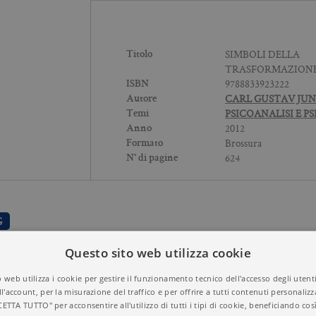
SIMBOLI DELLA
Titolo
TRASFORMAZION
9788833923222
ISBN
CARL GUSTAV JU
Autore
PSICOANALISI E P
Temi
2012
Anno
Brossura
Formato
624
N° di pagine
G
Questo sito web utilizza cookie
 web utilizza i cookie per gestire il funzionamento tecnico dell'accesso degli utent
ll'account, per la misurazione del traffico e per offrire a tutti contenuti personalizza
CETTA TUTTO" per acconsentire all'utilizzo di tutti i tipi di cookie, beneficiando così