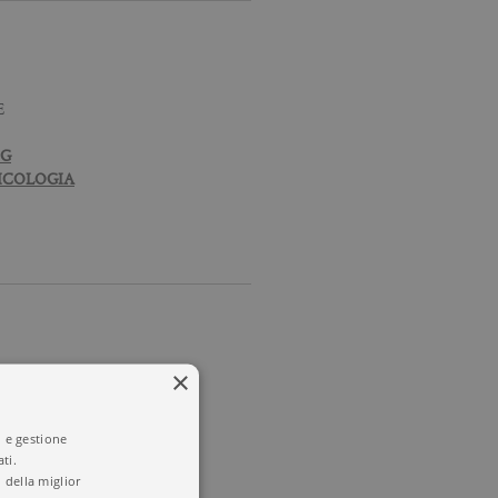
E
NG
SICOLOGIA
×
i e gestione
ti.
 della miglior