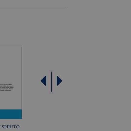
ù comunemente utilizzato da
e utenti unici assegnando
e del cliente. È incluso in
re i dati di visitatori,
rizza e aggiorna un valore
contare e tenere traccia
le Analytics, in cui
ficativo univoco
iazione del cookie _gat che
ati da Google su siti Web ad
come offerte in tempo reale
 SPIRITO
ESSERE DISPERSI
RIFERIMENTO ED