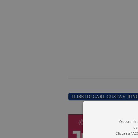
I LIBRI DI CARL GUSTAV JUN
Questo sito
de
Clicca su "AC