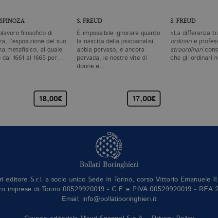
 SPINOZA
S. FREUD
S. FREUD
olavoro filosofico di
È impossibile ignorare quanto
«La differenza tr
a, l’esposizione del suo
la nascita della psicoanalisi
ordinari
e profess
ma metafisico, al quale
abbia pervaso, e ancora
straordinari
consi
ò dal 1661 al 1665 per…
pervada, le nostre vite di
che gli ordinari
donne e…
18,00€
17,00€
ri editore S.r.l. a socio unico Sede in Torino, corso Vittorio Emanuele 
ro imprese di Torino 00529920019 - C.F. e P.IVA 00529920019 - REA
Email: info@bollatiboringhieri.it