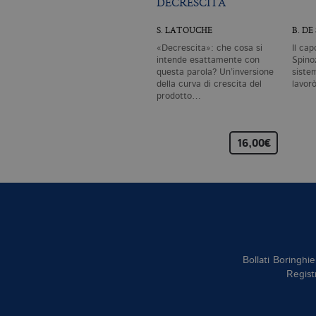
DECRESCITA
S. LATOUCHE
B. DE
«Decrescita»: che cosa si
Il cap
intende esattamente con
Spinoz
questa parola? Un’inversione
siste
della curva di crescita del
lavor
prodotto…
16,00€
Bollati Boringhie
Regist