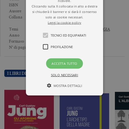
ricevere.
9788833932446
ISBN
Cliccando sulla X collocata in alto a destra
CARL GUSTAV JUNG
Autore
si chiuderà il banner e si darà il consenso
UNIVERSALE BOLLATI
solo ai cookie necessari.
Collana
Leggi la cookie policy
BORINGHIERI
PSICOANALISI E PSICOLOGIA
Temi
2019
TECNICI ED EQUIPARATI
Anno
Brossura
Formato
PROFILAZIONE
224
N° di pagine
ACCETTA TUTTO
I LIBRI DI CARL GUSTAV JUNG
SOLO NECESSARI
MOSTRA DETTAGLI
Tecnici ed equiparati
Profilazione
I cookie tecnici sono strettamente