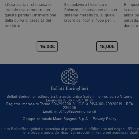
vi
se
«Decrescita»: che cosa si
Il capolavoro filosofico di
È imposs
ca
intende esattamente con
Spinoza, l’esposizione del suo
la nascit
ra
questa parola? Un’inversione
sistema metafisico, al quale
abbia pe
an
della curva di crescita del
lavorò dal 1661 al 1665 per…
pervada,
prodotto…
donne 
_gid
.bollatiboringhieri.it
1 giorno
Q
è 
G
An
M
16,00€
18,00€
ag
va
pe
pa
e 
ut
co
te
de
vi
di
Bollati Boringhieri editore S.r.l. a socio unico Sede in Torino, corso Vittorio
Emanuele II, 86 - CAP 10121
_gat_UA-96327731-1
.bollatiboringhieri.it
1 minuto
Si
Registro imprese di Torino 00529920019 - C.F. e P.IVA 00529920019 - REA
co
226606
pa
Email: info@bollatiboringhieri.it
i
G
Gruppo editoriale Mauri Spagnol S.p.A. -
Privacy Policy
An
cu
Il sito BollatiBoringhieri.it partecipa ai programmi di affiliazione dei negozi IBS.
pa
una piccola quota dei ricavi sui prodotti linkati e poi acquistati dagli
n