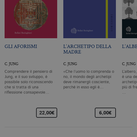
necessari, consentono la funzionalità
del sito Web principale come l'accesso
degli utenti e la gestione dell'account. Il
sito Web non può essere utilizzato
correttamente senza i cookie
strettamente necessari. Col rispetto
delle condizioni previste dal Garante, i
cookie analitici sono equiparati ai
tecnici e dunque non necessitano del
GLI AFORISMI
L’ARCHETIPO DELLA
L’ALB
consenso.
MADRE
Nome
Dominio
Scadenza
De
C. JUNG
C. JUNG
C. JUNG
CookieScriptConsent
.bollatiboringhieri.it
1 mese
Q
vi
Comprendere il pensiero di
«Che l’uomo lo comprenda o
L’albero
da
Jung, e il suo sviluppo, è
no, il mondo degli archetipi
è una de
C
Sc
possibile solo riconoscendo
deve rimanergli cosciente,
archetip
ri
che si tratta di una
perché in esso egli è…
più di fr
pr
riflessione consapevole…
…
co
co
vi
ne
il
22,00€
6,00€
co
C
Sc
fu
co