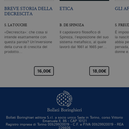
si
pe
BREVE STORIA DELLA
ETICA
GLI A
da
DECRESCITA
vi
se
ca
S. LATOUCHE
B. DE SPINOZA
S. FREU
ra
an
«Decrescita»: che cosa si
Il capolavoro filosofico di
È imposs
intende esattamente con
Spinoza, l’esposizione del suo
la nascit
_gid
.bollatiboringhieri.it
1 giorno
Q
questa parola? Un’inversione
sistema metafisico, al quale
abbia pe
è 
G
della curva di crescita del
lavorò dal 1661 al 1665 per…
pervada,
An
prodotto…
donne 
M
ag
va
pe
16,00€
18,00€
pa
e 
ut
co
te
de
vi
di
_gat_UA-96327731-1
.bollatiboringhieri.it
1 minuto
Si
co
pa
Bollati Boringhieri editore S.r.l. a socio unico Sede in Torino, corso Vittorio
i
Emanuele II, 86 - CAP 10121
G
Registro imprese di Torino 00529920019 - C.F. e P.IVA 00529920019 - REA
An
226606