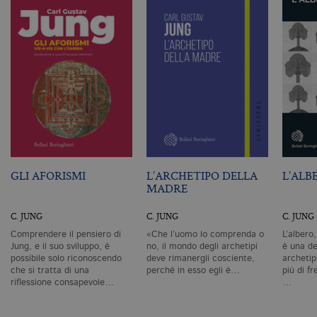
Profilazione
I cookie tecnici sono strettamente
necessari, consentono la funzionalità
del sito Web principale come l'accesso
degli utenti e la gestione dell'account. Il
sito Web non può essere utilizzato
correttamente senza i cookie
strettamente necessari. Col rispetto
delle condizioni previste dal Garante, i
cookie analitici sono equiparati ai
tecnici e dunque non necessitano del
consenso.
Nome
Dominio
Scadenza
De
GLI AFORISMI
L’ARCHETIPO DELLA
L’ALB
CookieScriptConsent
.bollatiboringhieri.it
1 mese
Q
MADRE
vi
da
C
C. JUNG
C. JUNG
C. JUNG
Sc
ri
Comprendere il pensiero di
«Che l’uomo lo comprenda o
L’albero
pr
Jung, e il suo sviluppo, è
no, il mondo degli archetipi
è una de
co
possibile solo riconoscendo
deve rimanergli cosciente,
archetip
co
che si tratta di una
perché in esso egli è…
più di fr
vi
ne
riflessione consapevole…
…
il
co
C