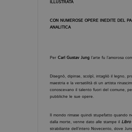
ILLUSTRATA
CON NUMEROSE OPERE INEDITE DEL PA
ANALITICA
Per
Carl Gustav Jung
l’arte fu l’amorosa com
Disegnò, dipinse, scolpì, intagliò il legno, p
maestria e la versatilità di un artista rinasci
conoscevano il talento fuori del comune, pe
pubbliche le sue opere.
Il mondo rimase quindi stupefatto quando ne
dalla morte, venne dato alle stampe il
Libro
strabiliante dell’intero Novecento, dove Jun