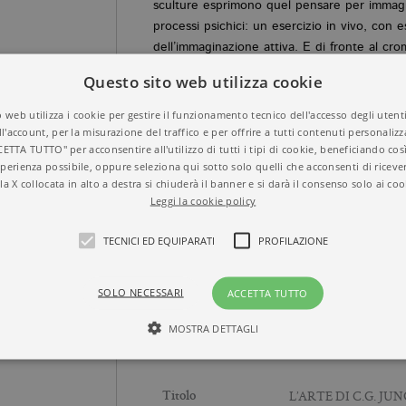
sculture esprimono quel pensare per immagin
processi psichici: un esercizio in vivo, con esi
dell’immaginazione attiva. E di fronte al cr
soggetto Jung raffiguri, paesaggio, demone
Questo sito web utilizza cookie
parlare di capolavoro.
 web utilizza i cookie per gestire il funzionamento tecnico dell'accesso degli utent
ll'account, per la misurazione del traffico e per offrire a tutti contenuti personalizza
PER SCOPRIRE DI PIÙ SUL LIBRO E SU
CETTA TUTTO" per acconsentire all'utilizzo di tutti i tipi di cookie, beneficiando così
perienza possibile, oppure seleziona qui sotto solo quelli che acconsenti di riceve
L'ARTE,
ECCO IL SITO DE
L' ARTE DI C.G
la X collocata in alto a destra si chiuderà il banner e si darà il consenso solo ai coo
Leggi la cookie policy
TECNICI ED EQUIPARATI
PROFILAZIONE
SOLO NECESSARI
ACCETTA TUTTO
SFOGLIA LE PRIME PAGI
MOSTRA DETTAGLI
L’ARTE DI C.G. JUN
Tecnici ed equiparati
Profilazione
Titolo