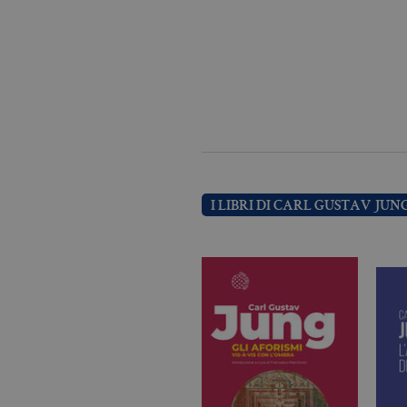
I cookie tecnici sono stretta
dell'account. Il sito Web non
Garante, i cookie analitici 
Nome
Do
CookieScriptConsent
.bo
_ga
.bo
I LIBRI DI CARL GUSTAV JUN
_gid
.bo
_gat_UA-96327731-1
.bo