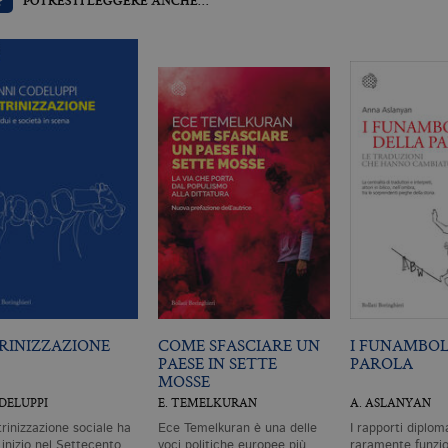
?
POTRESTI LEGGERE ANCHE…
RINIZZAZIONE
COME SFASCIARE UN
I FUNAMBOL
PAESE IN SETTE
PAROLA
MOSSE
ODELUPPI
E. TEMELKURAN
A. ASLANYAN
trinizzazione sociale ha
Ece Temelkuran è una delle
I rapporti diplom
 inizio nel Settecento
voci politiche europee più
raramente funzi