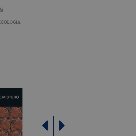
 utenti e la gestione
NG
delle condizioni previste dal
SICOLOGIA
pt.com per ricordare le
ssario che il banner dei
Analytics, che è un
ù comunemente utilizzato da
e utenti unici assegnando
e del cliente. È incluso in
re i dati di visitatori,
rizza e aggiorna un valore
contare e tenere traccia
le Analytics, in cui
ficativo univoco
iazione del cookie _gat che
ati da Google su siti Web ad