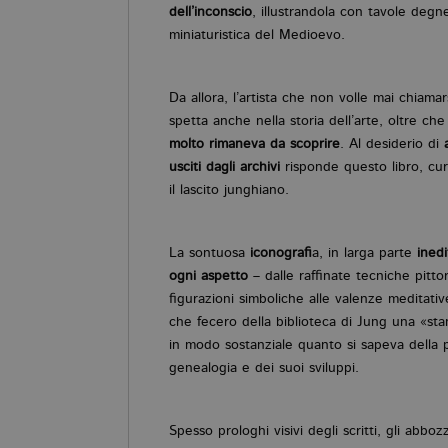
dell’inconscio
, illustrandola con tavole degne
miniaturistica del Medioevo.
Da allora, l’artista che non volle mai chiamar
spetta anche nella storia dell’arte, oltre 
molto rimaneva da scoprire
. Al desiderio di
usciti dagli archivi
risponde questo libro, cur
il lascito junghiano.
La sontuosa
iconografi
a, in larga parte
inedi
ogni aspetto
– dalle raffinate tecniche pittor
figurazioni simboliche alle valenze meditative
che fecero della biblioteca di Jung una «sta
in modo sostanziale quanto si sapeva della ps
genealogia e dei suoi sviluppi.
Spesso prologhi visivi degli scritti, gli abbozz