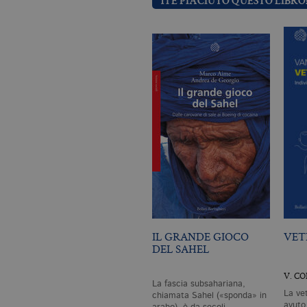
TI È PIACIUTO QUESTO LIBRO
IL GRANDE GIOCO
VET
DEL SAHEL
V. C
La fascia subsahariana,
La ve
chiamata Sahel («sponda» in
avuto