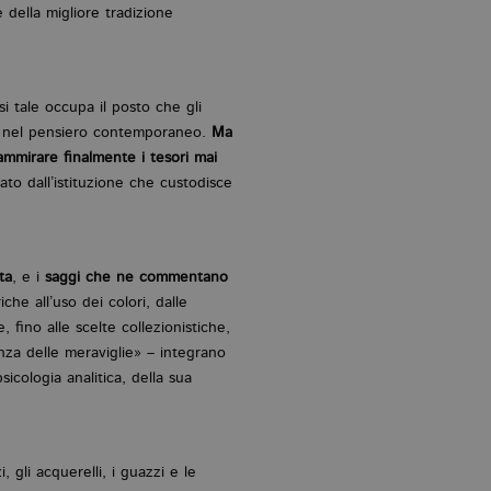
 della migliore tradizione
si tale occupa il posto che gli
che nel pensiero contemporaneo.
Ma
ammirare finalmente i tesori mai
ato dall’istituzione che custodisce
ta
, e i
saggi che ne commentano
iche all’uso dei colori, dalle
, fino alle scelte collezionistiche,
nza delle meraviglie» – integrano
icologia analitica, della sua
i, gli acquerelli, i guazzi e le