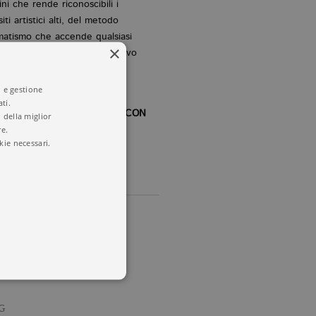
i che rende riconoscibili i
ti artistici alti, del metodo
omatismo che accende qualsiasi
×
 o mandala, non sarà eccessivo
i e gestione
ti.
L RAPPORTO DELL'AUTORE CON
 della miglior
re.
. JUNG
kie necessari.
NE
G