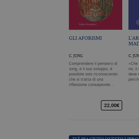
Nome
Dominio
_fbp
.bollatiboringhieri
GLI AFORISMI
L’A
MA
C. JUNG
C. JU
Comprendere il pensiero di
«Che 
Jung, e il suo sviluppo, è
no, il
possibile solo riconoscendo
deve 
che si tratta di una
perch
riflessione consapevole…
22,00€