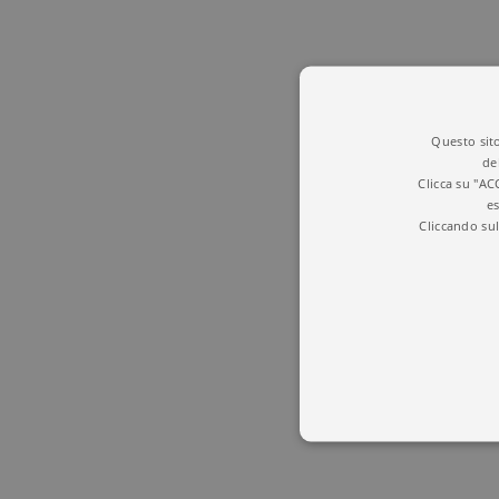
Questo sito
de
Clicca su "AC
es
Cliccando sul