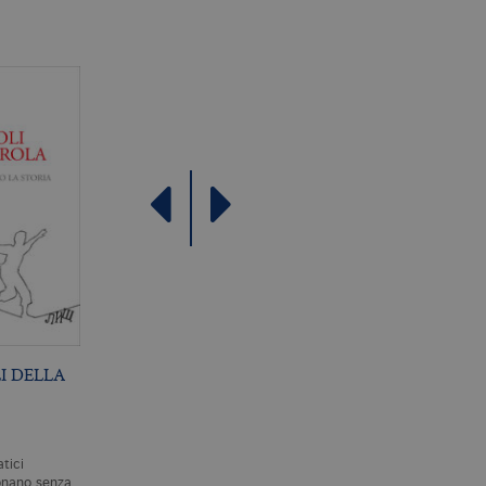
I DELLA
L’INTRIGO
BREVE STORIA DI
SPALLANZANI
CHIUNQUE SIA MAI
VISSUTO
P. MAZZARELLO
A. RUTHERFORD
atici
Il leggendario mago della
Questo libro parla di te,
onano senza
sperimentazione, Lazzaro
proprio di te in prima