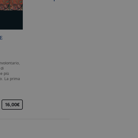
come offerte in tempo reale
E
MYSTERIUM
PSICOLOGIA E
CONIUNCTIONIS
PATOLOGIA DEI
COSIDDETTI…
C. JUNG
C. JUNG
nvolontario,
Nell’ampio panorama della
Gli studi compresi in questo
 di
produzione junghiana, il
volume appartengono tutti
le più
Mysterium coniunctionis
alla giovinezza di Jung. Essi
lo. La prima
rappresenta l’opera più…
costituiscono notevoli
contributi alla vera…
16,00€
32,00€
14,00€