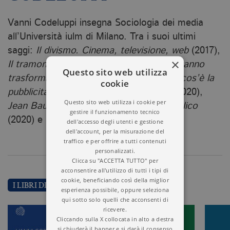
Vanni Codeluppi insegna Sociologia dei media
all’Università iulm di Milano. Tra i suoi ultimi
saggi:
Il divismo. Cinema, televisione, web
(2017),
×
Il tramonto della realtà. Come i media stanno
Questo sito web utilizza
trasformando le nostre vite
(2018),
Che cos’è la
cookie
pubblicità
(2019),
Dizionario dei media
(2020),
Questo sito web utilizza i cookie per
Jean Baudrillard. La seduzione del simbolico
gestire il funzionamento tecnico
(2020) e
Leggere la pubblicità
(2021).
dell'accesso degli utenti e gestione
dell'account, per la misurazione del
traffico e per offrire a tutti contenuti
personalizzati.
Clicca su "ACCETTA TUTTO" per
acconsentire all'utilizzo di tutti i tipi di
cookie, beneficiando così della miglior
I LIBRI DI VANNI CODELUPPI
esperienza possibile, oppure seleziona
qui sotto solo quelli che acconsenti di
ricevere.
Cliccando sulla X collocata in alto a destra
si chiuderà il banner e si darà il consenso