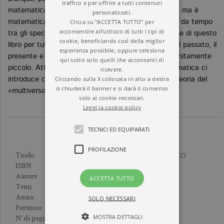
traffico e per offrire a tutti contenuti
matematica, non è solo descritto dalla matematica, ma è
personalizzati.
Clicca su "ACCETTA TUTTO" per
matematica. Con questa idea travolgente, discussa da tempo
acconsentire all'utilizzo di tutti i tipi di
tra gli specialisti e ora finalmente fissata sulle pagine di questo
cookie, beneficiando così della miglior
libro per tutti, Max Tegmark ci conduce attraverso il passato, il
esperienza possibile, oppure seleziona
presente e il futuro, dall’infinitamente grande all’infinitamente
qui sotto solo quelli che acconsenti di
piccolo. Attraverso la fisica, l’astronomia e la matematica ci
ricevere.
Cliccando sulla X collocata in alto a destra
introduce con una prosa lucida e originale alla sua teoria del
si chiuderà il banner e si darà il consenso
«multiverso definitivo».
solo ai cookie necessari.
Leggi la cookie policy
TECNICI ED EQUIPARATI
PROFILAZIONE
L’UNIVERSO MATEMATICO
Titolo
9788833935409
ISBN
MAX TEGMARK
Autore
ACCETTA TUTTO
FISICA
Temi
2021
Anno
SOLO NECESSARI
Brossura
Formato
MOSTRA DETTAGLI
464
N° di pagine