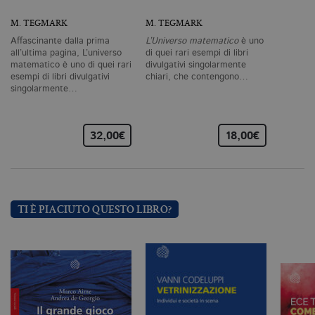
co
vi
M. TEGMARK
M. TEGMARK
ne
il
Affascinante dalla prima
L’Universo matematico
è uno
co
all’ultima pagina, L’universo
di quei rari esempi di libri
C
matematico è uno di quei rari
divulgativi singolarmente
Sc
fu
esempi di libri divulgativi
chiari, che contengono…
co
singolarmente…
_ga
.bollatiboringhieri.it
2 anni
Q
di
as
32,00€
18,00€
G
Un
An
u
a
si
de
an
TI È PIACIUTO QUESTO LIBRO?
c
ut
G
Q
vi
pe
ut
a
n
ge
m