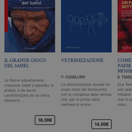
c
id
de
in
ri
pa
si
pe
da
vi
se
ca
ra
an
IL GRANDE GIOCO
VETRINIZZAZIONE
COME 
DEL SAHEL
PAESE
_gid
.bollatiboringhieri.it
1 giorno
Q
MOSS
è 
G
V. CODELUPPI
E. TEM
An
La fascia subsahariana,
M
La vetrinizzazione sociale ha
Ece Teme
chiamata Sahel («sponda» in
ag
avuto inizio nel Settecento
voci pol
va
arabo), è da secoli
pe
con la comparsa della vetrina
influent
caratterizzata da un clima
pa
che, per la prima volta,
vive in e
aleatorio,…
e 
metteva in scena…
visto…
ut
co
te
de
18,00€
vi
14,00€
di