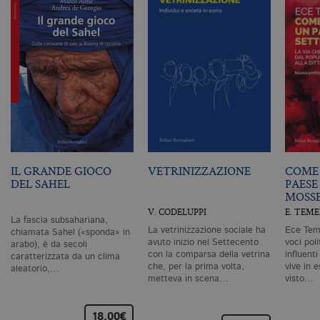
ge
m
c
id
de
in
ri
pa
si
pe
da
vi
se
ca
ra
an
IL GRANDE GIOCO
VETRINIZZAZIONE
COME 
_gid
.bollatiboringhieri.it
1 giorno
Q
DEL SAHEL
PAESE
è 
G
MOSS
An
V. CODELUPPI
E. TEM
M
La fascia subsahariana,
ag
La vetrinizzazione sociale ha
Ece Teme
va
chiamata Sahel («sponda» in
pe
avuto inizio nel Settecento
voci pol
arabo), è da secoli
pa
con la comparsa della vetrina
influent
caratterizzata da un clima
e 
che, per la prima volta,
vive in e
aleatorio,…
ut
metteva in scena…
visto…
co
te
de
vi
18,00€