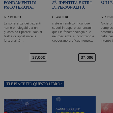
pr
FONDAMENTI DI
SÉ, IDENTITÀ E STILI
SULLE
co
PSICOTERAPIA…
DI PERSONALITÀ
co
vi
ne
G. ARCIERO
G. ARCIERO
G. ARCI
il
co
La sofferenza dei pazienti
siste un ambito in cui due
Arciero 
C
non è omologabile a un
saperi in apparenza lontani
comples
Sc
fu
guasto da riparare. Non si
quali la fenomenologia e le
costruzi
co
tratta di ripristinare la
neuroscienze si incontrano e
della per
funzionalità…
cooperano proficuamente…
intento
_ga
.bollatiboringhieri.it
2 anni
Q
di
as
G
Un
37,00€
37,00€
An
u
a
si
de
an
c
TI È PIACIUTO QUESTO LIBRO?
ut
G
Q
vi
pe
ut
a
n