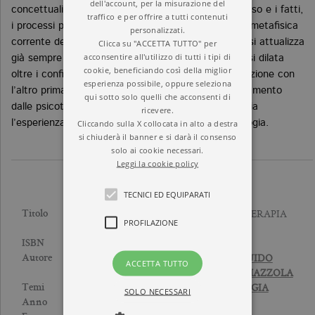
dell'account, per la misurazione del
concettualità rinnovata sgretola le paratie tra il senso e i fatti,
traffico e per offrire a tutti contenuti
i processi psichici e gli avvenimenti, sovvertendo la metafisica
personalizzati.
Clicca su "ACCETTA TUTTO" per
corrente dell’intersoggettività: la motilità della vita si attualizza
acconsentire all'utilizzo di tutti i tipi di
già sempre in contesti di significatività, il corporeo si dilata
cookie, beneficiando così della miglior
oltre i confini della carne, perché partecipa alla relazione con
esperienza possibile, oppure seleziona
l’altro prima di ogni mediazione empatica. L’affrancamento
qui sotto solo quelli che acconsenti di
dalle psicoterapie scientifiche abituate a strappar via
ricevere.
Cliccando sulla X collocata in alto a destra
l’esperienza dalla vita ha oggi il nome di fenomenologia.
si chiuderà il banner e si darà il consenso
solo ai cookie necessari.
Leggi la cookie policy
TECNICI ED EQUIPARATI
FONDAMENTI DI PSICOTERAPIA
Titolo
PROFILAZIONE
FENOMENOLOGICA
9788833938127
ISBN
GIAMPIERO ARCIERO
,
GUIDO
Autore
ACCETTA TUTTO
BONDOLFI
,
VIRIDIANA MAZZOLA
PSICOANALISI E PSICOLOGIA
Temi
SOLO NECESSARI
2021
Anno