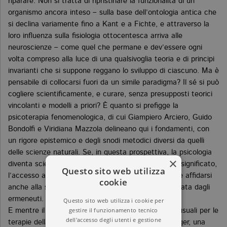
riparare. Non si tratta di ripristinare la funzionalità di un
organismo ancora inteso – sulla base dell’ontologia antica che
si declina variamente fino a Kant e a Fichte, e attraverso la
loro influenza sulla fisiologia ottocentesca arriva alle
neuroscienze – come quel che permane e dev’essere ogni
volta compreso alla luce di una qualsivoglia teoria e di principi
invarianti che si suppone reggano lo sviluppo di ciascuno. Ma è
pensabile di collocarsi fuori da un simile paradigma? Il sé si può
cogliere scientificamente, e curare, senza presupposti teorici
vincolanti e modelli a priori? È quanto si prefigge la
psicoterapia fenomenologica, di cui Giampiero Arciero, Guido
Bondolfi e Viridiana Mazzola delineano qui i fondamenti, con
un rigore epistemico e degli snodi metodici diversi da quelli
delle scienze naturali. Se, in questa prospettiva, la psicologia
×
diventa scienza dell’esperienza personale e del suo significato,
Questo sito web utilizza
l’accesso all’altro, alla sua assoluta singolarità, deve affidarsi
cookie
anche alla subtilitas, la finezza di spirito raccomandata dagli
ermeneuti.
Questo sito web utilizza i cookie per
gestire il funzionamento tecnico
E mentre il dominio della cura si apre a convitati inusuali per le
dell'accesso degli utenti e gestione
terapie della psiche, dai Padri del deserto a Heidegger, una