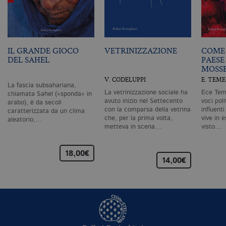
de
an
c
ut
G
Q
vi
IL GRANDE GIOCO
VETRINIZZAZIONE
COME 
pe
ut
DEL SAHEL
PAESE
a
MOSS
n
ge
V. CODELUPPI
E. TEM
m
La fascia subsahariana,
c
La vetrinizzazione sociale ha
Ece Teme
chiamata Sahel («sponda» in
id
avuto inizio nel Settecento
voci pol
arabo), è da secoli
de
con la comparsa della vetrina
influent
caratterizzata da un clima
in
che, per la prima volta,
vive in e
aleatorio,…
ri
metteva in scena…
visto…
pa
si
pe
da
18,00€
vi
14,00€
se
ca
ra
an
_gid
.bollatiboringhieri.it
1 giorno
Q
è 
G
An