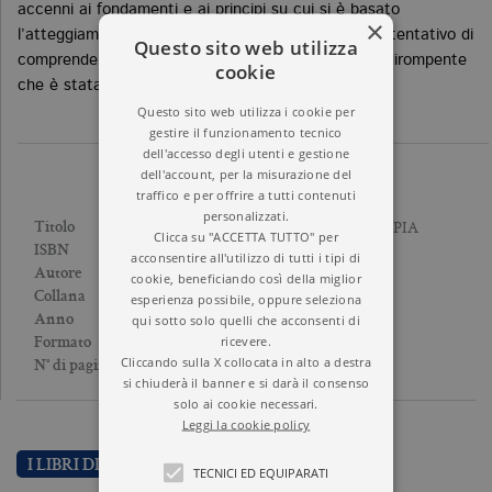
accenni ai fondamenti e ai principi su cui si è basato
×
l’atteggiamento pratico del terapeuta, ma anche il tentativo di
Questo sito web utilizza
comprendere storicamente quel fenomeno storico dirompente
cookie
che è stata la psicoanalisi.
Questo sito web utilizza i cookie per
gestire il funzionamento tecnico
dell'accesso degli utenti e gestione
dell'account, per la misurazione del
traffico e per offrire a tutti contenuti
personalizzati.
CHE COS’È LA PSICOTERAPIA
Titolo
Clicca su "ACCETTA TUTTO" per
9788833927503
ISBN
acconsentire all'utilizzo di tutti i tipi di
CARL GUSTAV JUNG
Autore
cookie, beneficiando così della miglior
I GRANDI PENSATORI
Collana
esperienza possibile, oppure seleziona
2016
qui sotto solo quelli che acconsenti di
Anno
Brossura
ricevere.
Formato
Cliccando sulla X collocata in alto a destra
160
N° di pagine
si chiuderà il banner e si darà il consenso
solo ai cookie necessari.
Leggi la cookie policy
I LIBRI DI CARL GUSTAV JUNG
TECNICI ED EQUIPARATI