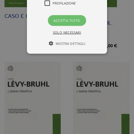
PROFILAZIONE
CASO E CAOS
STORIA DELLA
ACCETTA TUTTO
TECNOLOGIA – VOL.
1/1
SOLO NECESSARI
MOSTRA DETTAGLI
14,00 €
24,00 €
Tecnici ed equiparati
Profilazione
I cookie tecnici sono strettamente
necessari, consentono la funzionalità
del sito Web principale come l'accesso
degli utenti e la gestione dell'account. Il
sito Web non può essere utilizzato
correttamente senza i cookie
strettamente necessari. Col rispetto
delle condizioni previste dal Garante, i
cookie analitici sono equiparati ai
tecnici e dunque non necessitano del
consenso.