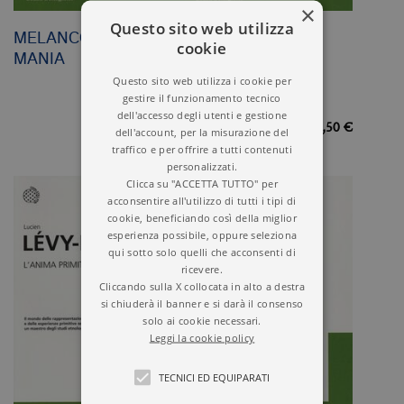
×
Questo sito web utilizza
MELANCONIA E
ZERO
cookie
MANIA
Questo sito web utilizza i cookie per
gestire il funzionamento tecnico
dell'accesso degli utenti e gestione
14,00 €
13,50 €
dell'account, per la misurazione del
traffico e per offrire a tutti contenuti
personalizzati.
Clicca su "ACCETTA TUTTO" per
acconsentire all'utilizzo di tutti i tipi di
cookie, beneficiando così della miglior
esperienza possibile, oppure seleziona
qui sotto solo quelli che acconsenti di
ricevere.
Cliccando sulla X collocata in alto a destra
si chiuderà il banner e si darà il consenso
solo ai cookie necessari.
Leggi la cookie policy
TECNICI ED EQUIPARATI