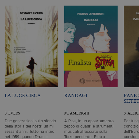
as
G
Un
An
u
a
si
de
an
c
ut
G
Q
vi
pe
ut
a
n
ge
m
c
id
LA LUCE CIECA
RANDAGI
PANIC
de
SHTE
in
ri
pa
S. EVERS
M. AMERIGHI
S. ALEI
si
pe
Due generazioni sullo sfondo
A Pisa, in un appartamento
Per lung
da
della storia dei nostri ultimi
zeppo di quadri e strumenti
condizio
vi
sessant’anni. Tutto ha inizio
musicali affacciato sulla
dell’Eur
se
ca
nel 1959 quando Drum –
Torre pendente, Pietro
conside