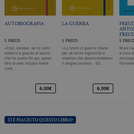
degli utenti e la gestione dell'account. Il
sito Web non può essere utilizzato
correttamente senza i cookie
strettamente necessari. Col rispetto
delle condizioni previste dal Garante, i
AUTOBIOGRAFIA
LA GUERRA
FREU
cookie analitici sono equiparati ai
ANTO
tecnici e dunque non necessitano del
FREU
consenso.
S. FREUD
S. FREUD
S. FREU
Nome
Dominio
Scadenza
De
«Così, dunque, se mi volto
«Lo Stato in guerra ritiene
Brani ra
CookieScriptConsent
.bollatiboringhieri.it
1 mese
Q
indietro e guardo al lavoro
per sé lecite ingiustizie e
a cura d
vi
che ho svolto fin qui, posso
violenze che disonorerebbero
Antologi
da
dire di aver iniziato molte
il singolo privato». Gli…
Partend
C
cose…
Sc
ri
pr
co
co
6,00€
6,00€
vi
ne
il
co
C
Sc
fu
co
TI È PIACIUTO QUESTO LIBRO?
_ga
.bollatiboringhieri.it
2 anni
Q
di