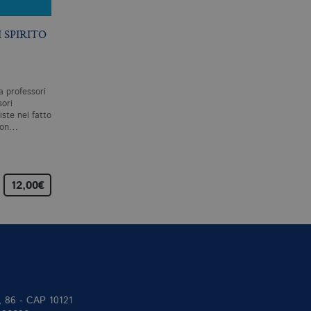
 SPIRITO
ESSERE DISPERSI
RIFERIMENTO ED
ESISTENZA
S. ZABALA
S. KRIPKE
a professori
Sempre più spesso, politici e
Riferimento ed esistenza
ori
filosofi si presentano come
raccoglie i testi delle sei
ste nel fatto
portatori ultimi della verità.
lezioni che Saul Kripke tenn
 non…
La realtà di cui…
per le prestigiose «John
Locke…
12,00€
22,00€
25,00
II, 86 - CAP 10121