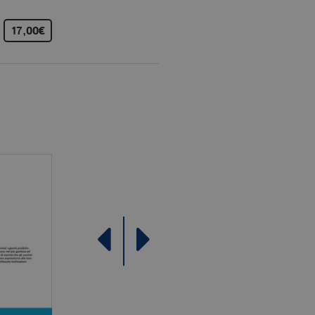
Analytics, che è un
ù comunemente utilizzato da
17,00€
12,00€
10,00€
e utenti unici assegnando
e del cliente. È incluso in
re i dati di visitatori,
rizza e aggiorna un valore
contare e tenere traccia
le Analytics, in cui
ficativo univoco
iazione del cookie _gat che
ati da Google su siti Web ad
come offerte in tempo reale