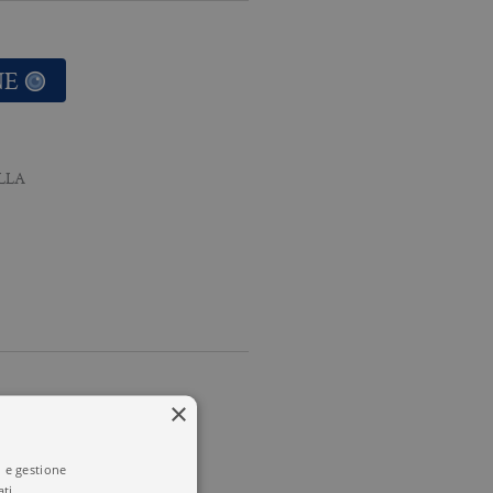
NE
LLA
×
i e gestione
ti.