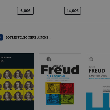
llatiboringhieri.it
2 anni
Questo nome di cookie è associato a Google Universal 
aggiornamento significativo del servizio di analisi pi
6,00€
14,00€
Google. Questo cookie viene utilizzato per distinguer
un numero generato in modo casuale come identificator
ogni richiesta di pagina in un sito e utilizzato per calcola
sessioni e campagne per i rapporti di analisi dei siti.
llatiboringhieri.it
1 giorno
Questo cookie è impostato da Google Analytics. Memo
univoco per ogni pagina visitata e viene utilizzato per 
?
POTRESTI LEGGERE ANCHE…
delle visualizzazioni di pagina.
llatiboringhieri.it
1 minuto
Si tratta di un cookie di tipo pattern impostato da Goog
l'elemento pattern sul nome contiene il numero identi
dell'account o del sito Web a cui si riferisce. È una var
viene utilizzato per limitare la quantità di dati registr
alto volume di traffico.
Scadenza
Descrizione
.it
3 mesi
Utilizzato da Facebook per fornire una serie di prodotti pubblicitari 
da inserzionisti di terze parti