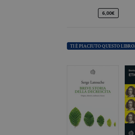
_ga
.bo
6,00€
_gid
.bo
TI È PIACIUTO QUESTO LIBRO
_gat_UA-96327731-1
.bo
Nome
Dominio
_fbp
.bollatiboringhieri