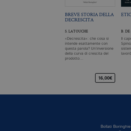
BREVE STORIA DELLA
ETI
DECRESCITA
S. LATOUCHE
B. DE
«Decrescita»: che cosa si
Il cap
intende esattamente con
Spinoz
questa parola? Un’inversione
siste
della curva di crescita del
lavor
prodotto…
16,00€
Bollati Boringhie