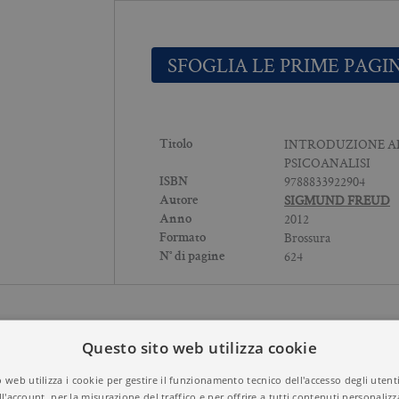
SFOGLIA LE PRIME PAGI
INTRODUZIONE A
Titolo
PSICOANALISI
9788833922904
ISBN
SIGMUND FREUD
Autore
2012
Anno
Brossura
Formato
624
N° di pagine
Questo sito web utilizza cookie
 web utilizza i cookie per gestire il funzionamento tecnico dell'accesso degli utent
ll'account, per la misurazione del traffico e per offrire a tutti contenuti personalizza