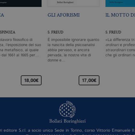
CA
GLI AFORISMI
IL MOTTO DI
 SPINOZA
S. FREUD
S. FREUD
olavoro filosofico di
È impossibile ignorare quanto
«La differenza tr
a, l’esposizione del suo
la nascita della psicoanalisi
ordinari
e profess
ma metafisico, al quale
abbia pervaso, e ancora
straordinari
consi
ò dal 1661 al 1665 per…
pervada, le nostre vite di
che gli ordinari
donne e…
18,00€
17,00€
ri editore S.r.l. a socio unico Sede in Torino, corso Vittorio Emanuele 