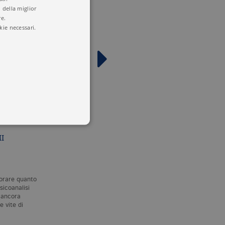
 della miglior
re.
kie necessari.
I
IL MOTTO DI SPIRITO
AFORISMI METAFOR
PASSI
 utenti e la gestione
S. FREUD
S. FREUD
delle condizioni previste dal
norare quanto
«La differenza tra professori
È impossibile ignorare quan
sicoanalisi
ordinari
e professori
la nascita della psicoanalisi
 ancora
straordinari
consiste nel fatto
abbia pervaso, e ancora
e vite di
che gli ordinari non…
pervada, le nostre vite di
pt.com per ricordare le
donne e…
ssario che il banner dei