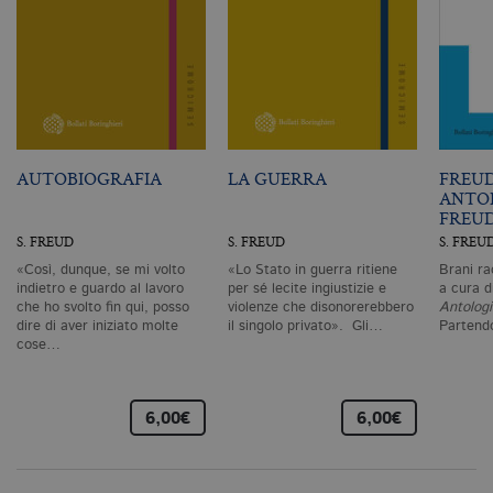
necessari, consentono la funzionalità
del sito Web principale come l'accesso
degli utenti e la gestione dell'account. Il
sito Web non può essere utilizzato
correttamente senza i cookie
strettamente necessari. Col rispetto
delle condizioni previste dal Garante, i
cookie analitici sono equiparati ai
tecnici e dunque non necessitano del
consenso.
AUTOBIOGRAFIA
LA GUERRA
FREU
ANTO
Nome
Dominio
Scadenza
De
FREU
CookieScriptConsent
.bollatiboringhieri.it
1 mese
Q
S. FREUD
S. FREUD
S. FREU
vi
da
«Così, dunque, se mi volto
«Lo Stato in guerra ritiene
Brani ra
C
indietro e guardo al lavoro
per sé lecite ingiustizie e
a cura d
Sc
che ho svolto fin qui, posso
violenze che disonorerebbero
Antologi
ri
dire di aver iniziato molte
il singolo privato». Gli…
Partend
pr
cose…
co
co
vi
ne
il
6,00€
6,00€
co
C
Sc
fu
co