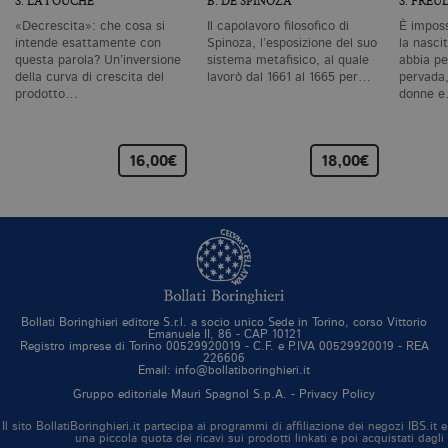
S. LATOUCHE
B. DE SPINOZA
S. FREU
vi
se
«Decrescita»: che cosa si
Il capolavoro filosofico di
È imposs
ca
intende esattamente con
Spinoza, l’esposizione del suo
la nascit
ra
questa parola? Un’inversione
sistema metafisico, al quale
abbia pe
an
della curva di crescita del
lavorò dal 1661 al 1665 per…
pervada,
_gid
.bollatiboringhieri.it
1 giorno
Q
prodotto…
donne 
è 
G
An
M
16,00€
18,00€
ag
va
pe
pa
e 
ut
co
te
de
vi
di
Bollati Boringhieri editore S.r.l. a socio unico Sede in Torino, corso Vittorio
_gat_UA-96327731-1
.bollatiboringhieri.it
1 minuto
Si
Emanuele II, 86 - CAP 10121
co
Registro imprese di Torino 00529920019 - C.F. e P.IVA 00529920019 - REA
pa
226606
Email: info@bollatiboringhieri.it
i
G
Gruppo editoriale Mauri Spagnol S.p.A. -
Privacy Policy
An
cu
Il sito BollatiBoringhieri.it partecipa ai programmi di affiliazione dei negozi IBS.
pa
una piccola quota dei ricavi sui prodotti linkati e poi acquistati dagli
n