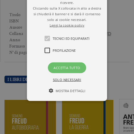
ricevere.
Cliccando sulla X collocata in alto a destra
si chiuderà il banner e si darà il consenso
OPERE VOL. 11. 1930-1938
Titolo
solo ai cookie necessari.
9788833901152
ISBN
Leggi la cookie policy
SIGMUND FREUD
Autore
OPERE DI SIGMUND FREUD
Collana
TECNICI ED EQUIPARATI
1979
Anno
Cartonato
Formato
PROFILAZIONE
690
N° di pagine
ACCETTA TUTTO
SOLO NECESSARI
I LIBRI DI SIGMUND FREUD
MOSTRA DETTAGLI
Tecnici ed equiparati
Profilazione
I cookie tecnici sono strettamente