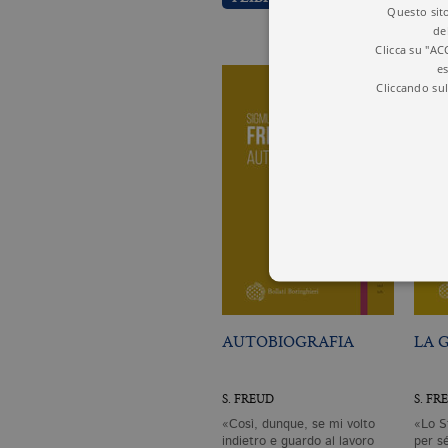
Questo sito
de
Clicca su "AC
es
Cliccando sul
AUTOBIOGRAFIA
LA 
I cookie tecnici sono stretta
dell'account. Il sito Web non
Garante, i cookie analitici 
S. FREUD
S. FR
Nome
Do
«Così, dunque, se mi volto
«Lo S
indietro e guardo al lavoro
per sé