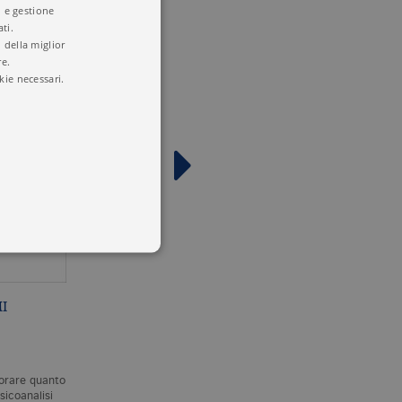
i e gestione
ti.
 della miglior
re.
kie necessari.
I
IL MOTTO DI SPIRITO
AFORISMI METAFOR
PASSI
 utenti e la gestione
delle condizioni previste dal
S. FREUD
S. FREUD
norare quanto
«La differenza tra professori
È impossibile ignorare quan
sicoanalisi
ordinari
e professori
la nascita della psicoanalisi