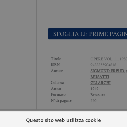
SFOGLIA LE PRIME PAGI
OPERE VOL. 11. 193
Titolo
9788833904818
ISBN
SIGMUND FREUD
,
Autore
MUSATTI
GLI ARCHI
Collana
1979
Anno
Brossura
Formato
720
N° di pagine
Questo sito web utilizza cookie