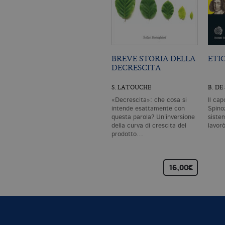
BREVE STORIA DELLA
ETI
DECRESCITA
S. LATOUCHE
B. DE
«Decrescita»: che cosa si
Il cap
intende esattamente con
Spinoz
questa parola? Un’inversione
siste
della curva di crescita del
lavor
prodotto…
16,00€