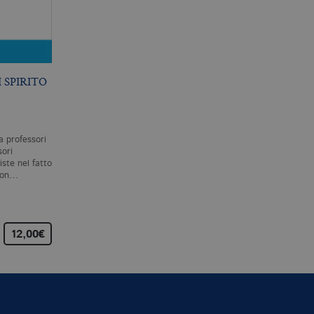
 SPIRITO
ESSERE DISPERSI
RIFERIMENTO ED
ESISTENZA
S. ZABALA
S. KRIPKE
a professori
Sempre più spesso, politici e
Riferimento ed esistenza
ori
filosofi si presentano come
raccoglie i testi delle sei
ste nel fatto
portatori ultimi della verità.
lezioni che Saul Kripke tenn
 non…
La realtà di cui…
per le prestigiose «John
Locke…
12,00€
22,00€
25,00