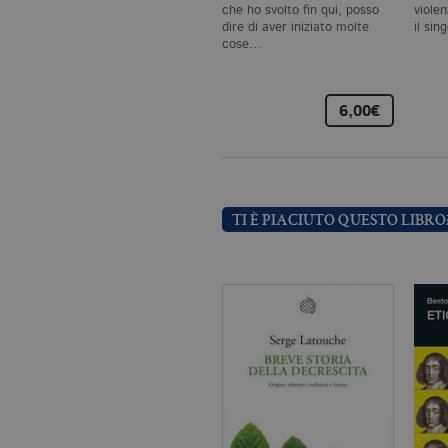
CookieScriptConsent
.bo
che ho svolto fin qui, posso
viole
dire di aver iniziato molte
il sin
cose…
_ga
.bo
6,00€
_gid
.bo
_gat_UA-96327731-1
.bo
TI È PIACIUTO QUESTO LIBRO
Nome
Dominio
_fbp
.bollatiboringhieri