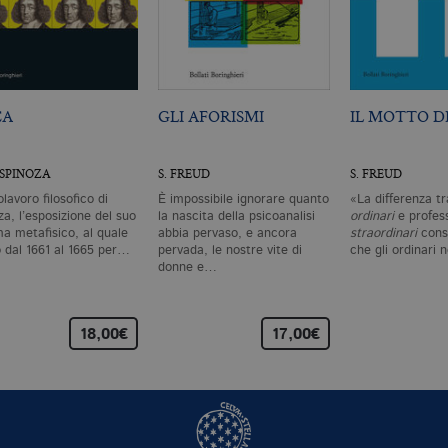
CA
GLI AFORISMI
IL MOTTO DI
 SPINOZA
S. FREUD
S. FREUD
olavoro filosofico di
È impossibile ignorare quanto
«La differenza tr
a, l’esposizione del suo
la nascita della psicoanalisi
ordinari
e profess
ma metafisico, al quale
abbia pervaso, e ancora
straordinari
consi
ò dal 1661 al 1665 per…
pervada, le nostre vite di
che gli ordinari
donne e…
18,00€
17,00€