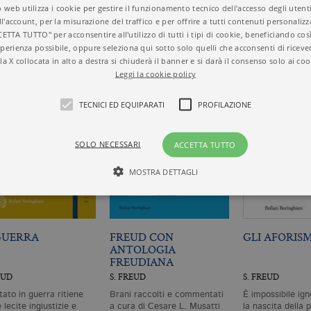
 web utilizza i cookie per gestire il funzionamento tecnico dell'accesso degli utent
ll'account, per la misurazione del traffico e per offrire a tutti contenuti personalizza
CETTA TUTTO" per acconsentire all'utilizzo di tutti i tipi di cookie, beneficiando così
perienza possibile, oppure seleziona qui sotto solo quelli che acconsenti di riceve
la X collocata in alto a destra si chiuderà il banner e si darà il consenso solo ai coo
Leggi la cookie policy
TECNICI ED EQUIPARATI
PROFILAZIONE
SOLO NECESSARI
ACCETTA TUTTO
MOSTRA DETTAGLI
Tecnici ed equiparati
Profilazione
GUERRA
FREUD CON
GLI AFORISM
ANTOLOGIA
mente necessari, consentono la funzionalità del sito Web principale come l'accesso degli
FREUDIANA
 può essere utilizzato correttamente senza i cookie strettamente necessari. Col rispetto 
sono equiparati ai tecnici e dunque non necessitano del consenso.
EUD
S. FREUD
S. FREUD
minio
Scadenza
Descrizione
tato in guerra ritiene
Brani raccolti e commentati
È impossibile ig
 lecite ingiustizie e
a cura di Cesare L. Musatti
la nascita della p