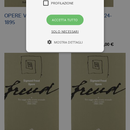
PROFILAZIONE
OPERE VOL. 1. 1886-
OPERE VOL. 10. 1924-
ACCETTA TUTTO
1895
1929
SOLO NECESSARI
MOSTRA DETTAGLI
37,00 €
38,00 €
Tecnici ed equiparati
Profilazione
I cookie tecnici sono strettamente
necessari, consentono la funzionalità
del sito Web principale come l'accesso
degli utenti e la gestione dell'account. Il
sito Web non può essere utilizzato
correttamente senza i cookie
strettamente necessari. Col rispetto
delle condizioni previste dal Garante, i
cookie analitici sono equiparati ai
tecnici e dunque non necessitano del
consenso.