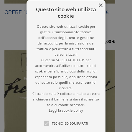
×
Questo sito web utilizza
OPERE 10/1
OPERE VOL. 8. 1915-
cookie
1917
Questo sito web utilizza i cookie per
gestire il funzionamento tecnico
dell'accesso degli utenti e gestione
38,00 €
38,00 €
dell'account, per la misurazione del
traffico e per offrire a tutti contenuti
personalizzati.
Clicca su "ACCETTA TUTTO" per
acconsentire all'utilizzo di tutti i tipi di
cookie, beneficiando così della miglior
esperienza possibile, oppure seleziona
qui sotto solo quelli che acconsenti di
ricevere.
Cliccando sulla X collocata in alto a destra
si chiuderà il banner e si darà il consenso
solo ai cookie necessari.
Leggi la cookie policy
TECNICI ED EQUIPARATI