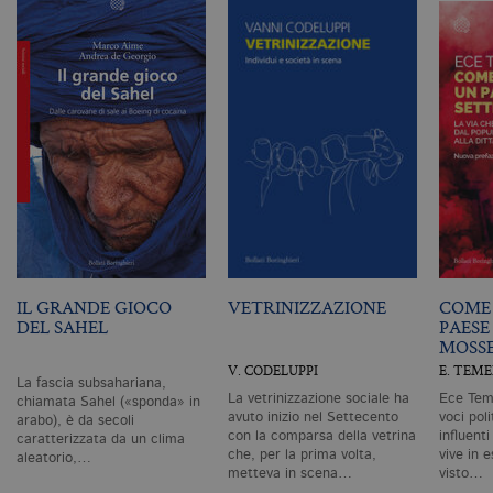
G
Un
An
u
a
si
de
an
c
ut
G
Q
vi
pe
ut
a
n
ge
m
c
IL GRANDE GIOCO
VETRINIZZAZIONE
COME 
id
DEL SAHEL
PAESE
de
MOSS
in
ri
V. CODELUPPI
E. TEM
pa
La fascia subsahariana,
si
La vetrinizzazione sociale ha
Ece Teme
chiamata Sahel («sponda» in
pe
avuto inizio nel Settecento
voci pol
arabo), è da secoli
da
con la comparsa della vetrina
influent
vi
caratterizzata da un clima
se
che, per la prima volta,
vive in e
aleatorio,…
ca
metteva in scena…
visto…
ra