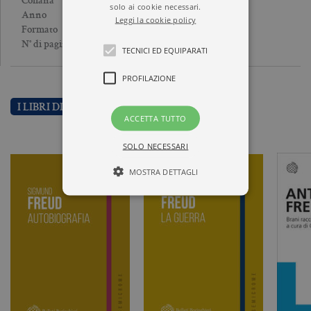
I GRANDI PENSATORI
Collana
solo ai cookie necessari.
2012
Anno
Leggi la cookie policy
Brossura
Formato
288
N° di pagine
TECNICI ED EQUIPARATI
PROFILAZIONE
I LIBRI DI SIGMUND FREUD
ACCETTA TUTTO
SOLO NECESSARI
MOSTRA DETTAGLI
Tecnici ed equiparati
Profilazione
I cookie tecnici sono strettamente
necessari, consentono la funzionalità
del sito Web principale come l'accesso
degli utenti e la gestione dell'account. Il