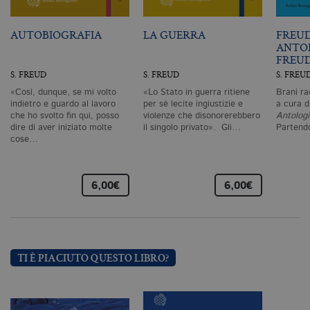
sito Web non può essere utilizzato
correttamente senza i cookie
strettamente necessari. Col rispetto
AUTOBIOGRAFIA
LA GUERRA
FREU
delle condizioni previste dal Garante, i
ANTO
cookie analitici sono equiparati ai
FREU
tecnici e dunque non necessitano del
consenso.
S. FREUD
S. FREUD
S. FREU
Nome
Dominio
Scadenza
De
«Così, dunque, se mi volto
«Lo Stato in guerra ritiene
Brani ra
indietro e guardo al lavoro
per sé lecite ingiustizie e
a cura d
CookieScriptConsent
.bollatiboringhieri.it
1 mese
Q
che ho svolto fin qui, posso
violenze che disonorerebbero
Antologi
vi
dire di aver iniziato molte
il singolo privato». Gli…
Partend
da
cose…
C
Sc
ri
pr
co
6,00€
6,00€
co
vi
ne
il
co
C
Sc
fu
TI È PIACIUTO QUESTO LIBRO?
co
_ga
.bollatiboringhieri.it
2 anni
Q
di
as