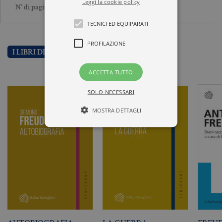
Leggi la cookie policy
681
N° di pagine
TECNICI ED EQUIPARATI
PROFILAZIONE
I LIBRI DI SIGMUND FREUD
ACCETTA TUTTO
SOLO NECESSARI
MOSTRA DETTAGLI
Tecnici ed equiparati
Profilazione
I cookie tecnici sono strettamente
necessari, consentono la funzionalità
del sito Web principale come l'accesso
degli utenti e la gestione dell'account. Il
sito Web non può essere utilizzato
correttamente senza i cookie