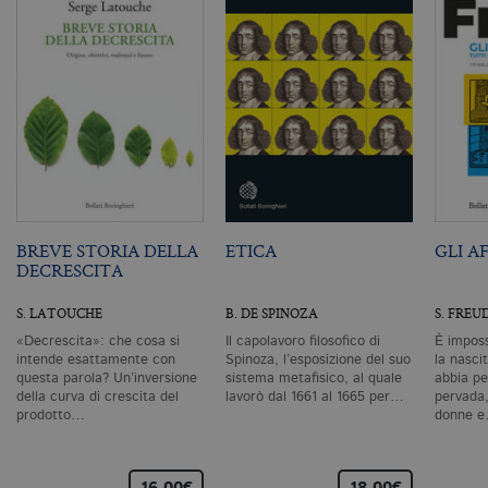
An
u
a
si
de
an
c
ut
G
Q
vi
pe
ut
a
n
ge
BREVE STORIA DELLA
ETICA
GLI A
m
DECRESCITA
c
id
de
S. LATOUCHE
B. DE SPINOZA
S. FREU
in
ri
«Decrescita»: che cosa si
Il capolavoro filosofico di
È imposs
pa
intende esattamente con
Spinoza, l’esposizione del suo
la nascit
si
pe
questa parola? Un’inversione
sistema metafisico, al quale
abbia pe
da
della curva di crescita del
lavorò dal 1661 al 1665 per…
pervada,
vi
prodotto…
donne 
se
ca
ra
an