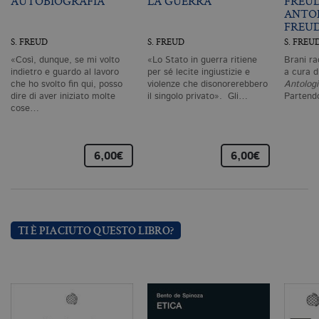
AUTOBIOGRAFIA
LA GUERRA
FREU
strettamente necessari. Col rispetto
ANTO
delle condizioni previste dal Garante, i
FREU
cookie analitici sono equiparati ai
S. FREUD
S. FREUD
S. FREU
tecnici e dunque non necessitano del
consenso.
«Così, dunque, se mi volto
«Lo Stato in guerra ritiene
Brani ra
indietro e guardo al lavoro
per sé lecite ingiustizie e
a cura d
Nome
Dominio
Scadenza
De
che ho svolto fin qui, posso
violenze che disonorerebbero
Antologi
CookieScriptConsent
.bollatiboringhieri.it
1 mese
Q
dire di aver iniziato molte
il singolo privato». Gli…
Partend
vi
cose…
da
C
Sc
ri
6,00€
6,00€
pr
co
co
vi
ne
il
co
C
TI È PIACIUTO QUESTO LIBRO?
Sc
fu
co
_ga
.bollatiboringhieri.it
2 anni
Q
di
as
G
Un