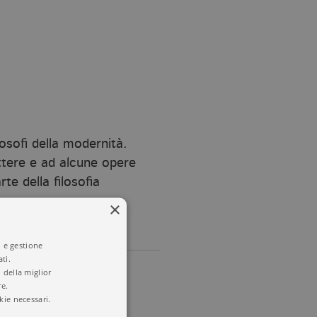
osofi della modernità.
ettere e ad alcune opere
e della filosofia
×
i e gestione
ti.
 della miglior
re.
kie necessari.