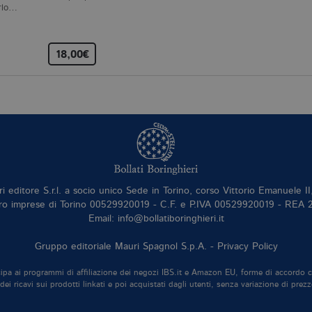
ogni richiesta di pagina in un sito e utilizzato per calcola
rlo…
sessioni e campagne per i rapporti di analisi dei siti.
llatiboringhieri.it
1 giorno
Questo cookie è impostato da Google Analytics. Memo
univoco per ogni pagina visitata e viene utilizzato per 
delle visualizzazioni di pagina.
18,00€
llatiboringhieri.it
1 minuto
Si tratta di un cookie di tipo pattern impostato da Goog
l'elemento pattern sul nome contiene il numero identi
dell'account o del sito Web a cui si riferisce. È una var
viene utilizzato per limitare la quantità di dati registr
alto volume di traffico.
Scadenza
Descrizione
ri editore S.r.l. a socio unico Sede in Torino, corso Vittorio Emanuele 
.it
3 mesi
Utilizzato da Facebook per fornire una serie di prodotti pubblicitari 
ro imprese di Torino 00529920019 - C.F. e P.IVA 00529920019 - REA
da inserzionisti di terze parti
Email: info@bollatiboringhieri.it
Gruppo editoriale Mauri Spagnol S.p.A. -
Privacy Policy
tecipa ai programmi di affiliazione dei negozi IBS.it e Amazon EU, forme di accordo 
ei ricavi sui prodotti linkati e poi acquistati dagli utenti, senza variazione di prezz