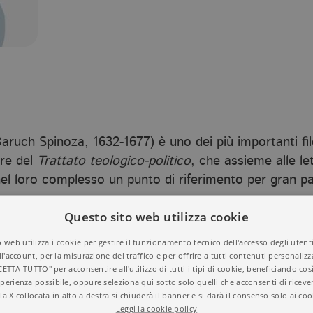
ruch Spinoza, 1632-1677) è uno dei più importanti fil
ore del
Trattato teologico-politico
, che assieme alle l
l loro complesso un punto di riferimento per gran part
Questo sito web utilizza cookie
 web utilizza i cookie per gestire il funzionamento tecnico dell'accesso degli utent
ll'account, per la misurazione del traffico e per offrire a tutti contenuti personalizza
CETTA TUTTO" per acconsentire all'utilizzo di tutti i tipi di cookie, beneficiando così
perienza possibile, oppure seleziona qui sotto solo quelli che acconsenti di riceve
la X collocata in alto a destra si chiuderà il banner e si darà il consenso solo ai coo
Leggi la cookie policy