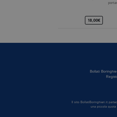
porta
_gid
.bo
18,00€
_gat_UA-96327731-1
.bo
Nome
Dominio
Bollati Boringhie
_fbp
.bollatiboringhieri
Regist
Il sito BollatiBoringhieri.it par
una piccola quota d