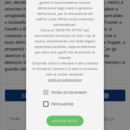
gestire il funzionamento tecnico
zen, decrescenti di città e decrescenti di campagna, mistici e
dell'accesso degli utenti e gestione
anarchici naturisti, oppositori dell’industrialismo agli albori e
dell'account, per la misurazione del
antiglobalisti attuali. Tra loro, anche qualche «infrequentabile»
traffico e per offrire a tutti contenuti
o inclassificabile. Da Diogene a Tagore a Orwell, da Fourier a
personalizzati.
Gandhi a Berlinguer, da Pound a Baudrillard a Terzani, si
Clicca su "ACCETTA TUTTO" per
acconsentire all'utilizzo di tutti i tipi di
compone una schiera multiforme a cui Latouche ascrive a
cookie, beneficiando così della miglior
buon diritto la propria prospettiva di un’«abbondanza frugale, o
esperienza possibile, oppure seleziona
prosperità senza crescita, in una società solidale». Con gli
qui sotto solo quelli che acconsenti di
obiettori di crescita, Latouche parteggia per la «sobria
ricevere.
ebbrezza della vita» invocata da Illich, e continua a metterci in
Cliccando sulla X collocata in alto a destra
si chiuderà il banner e si darà il consenso
guardia dall’abisso.
solo ai cookie necessari.
Leggi la cookie policy
TECNICI ED EQUIPARATI
SFOGLIA LE PRIME PAGINE
PROFILAZIONE
LA DECRESCITA PRIMA DELLA
Titolo
ACCETTA TUTTO
DECRESCITA