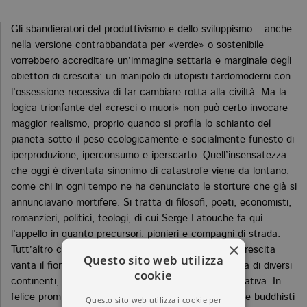
Gli sbandieratori del produttivismo e dello sviluppismo – anche
nella versione contrabbandata per «verde» o sostenibile –
vorrebbero accreditare un’immagine settaria e marginale degli
obiettori di crescita: un manipolo di utopisti tardomoderni con
l’ossessione recessiva di far cambiare rotta alla civiltà. Ma la
logica trionfante del «cresci o muori» non può certo invocare
maggior realismo, proprio quando si profila lo schianto del
pianeta sotto il peso ecologicamente e socialmente funesto di
iperproduzione, iperconsumo e iperscarto. Quell’insensatezza
che oggi è diventata sinonimo di catastrofe viene da lontano,
come chi in ogni tempo ne ha denunciato le storture che già si
annunciavano mortifere. Si tratta di filosofi, poeti, economisti,
romanzieri, politici, teologi, di cui Serge Latouche fa qui
l’appello in quanto precursori, pionieri e compagni di strada.
×
Tutt’altro che gracile, l’albero genealogico della decrescita
Questo sito web utilizza
vanta il fior fiore del pensiero critico e della sapienza di diversi
cookie
continenti, configurando una storia delle idee alternativa. In
felice promiscuità vi prendono posto cinici, epicurei e buddhisti
Questo sito web utilizza i cookie per