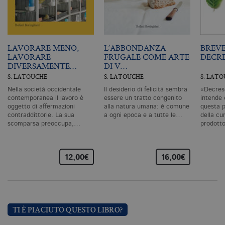
C
Sc
ri
pr
co
co
vi
LAVORARE MENO,
L’ABBONDANZA
BREVE
ne
LAVORARE
FRUGALE COME ARTE
DECRE
il
co
DIVERSAMENTE…
DI V…
C
S. LATOUCHE
S. LATOUCHE
S. LAT
Sc
fu
Nella società occidentale
Il desiderio di felicità sembra
«Decresc
co
contemporanea il lavoro è
essere un tratto congenito
intende
_ga
.bollatiboringhieri.it
2 anni
Q
oggetto di affermazioni
alla natura umana: è comune
questa p
di
contraddittorie. La sua
a ogni epoca e a tutte le…
della cu
as
scomparsa preoccupa,…
prodott
G
Un
An
u
a
12,00€
16,00€
si
de
an
c
ut
G
Q
TI È PIACIUTO QUESTO LIBRO?
vi
pe