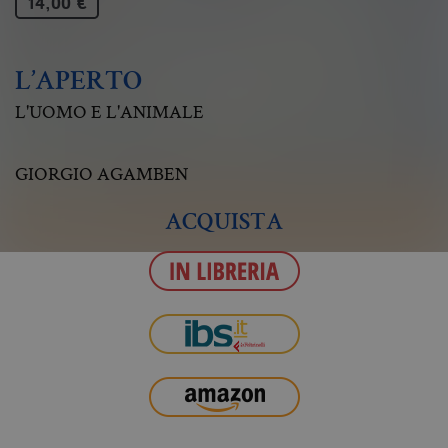
14,00 €
L’APERTO
L'UOMO E L'ANIMALE
GIORGIO AGAMBEN
ACQUISTA