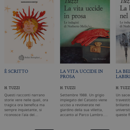
I cookie tecnici sono strettamente
necessari, consentono la funzionalità
del sito Web principale come l'accesso
degli utenti e la gestione dell'account. Il
sito Web non può essere utilizzato
correttamente senza i cookie
strettamente necessari. Col rispetto
delle condizioni previste dal Garante, i
cookie analitici sono equiparati ai
tecnici e dunque non necessitano del
consenso.
Nome
Dominio
Scadenza
De
È SCRITTO
LA VITA UCCIDE IN
LA BE
CookieScriptConsent
.bollatiboringhieri.it
1 mese
Q
PROSA
LABIR
vi
da
C
H. TUZZI
H. TUZZI
H. TUZZ
Sc
ri
Questi racconti narrano
Settembre 1988. Un grigio
Un sacer
pr
storie vere nelle quali, ora
impiegato del Catasto viene
travestit
co
tragica ora benefica ma
ucciso a revolverate nel
brillant
co
sempre inquietante, si
giardino della sua villetta,
universi
vi
riconosce l’ala del…
accanto al Parco Lambro.…
queste f
ne
il
co
C