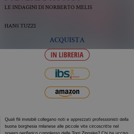
LE INDAGINI DI NORBERTO MELIS
HANS TUZZI
ACQUISTA
Quali fili invisibili collegano noti e apprezzati professionisti della
buona borghesia milanese alle piccole vite circoscritte nel
povero periferico complesso delle Torri Zingales? Chi ha ucciso