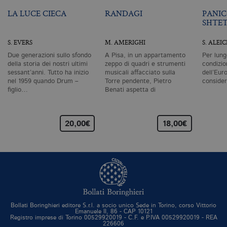
si
pe
LA LUCE CIECA
RANDAGI
PANIC
da
SHTE
vi
se
ca
S. EVERS
M. AMERIGHI
S. ALEI
ra
an
Due generazioni sullo sfondo
A Pisa, in un appartamento
Per lung
della storia dei nostri ultimi
zeppo di quadri e strumenti
condizio
_gid
.bollatiboringhieri.it
1 giorno
Q
sessant’anni. Tutto ha inizio
musicali affacciato sulla
dell’Eur
è 
nel 1959 quando Drum –
Torre pendente, Pietro
conside
G
An
figlio…
Benati aspetta di
M
scomparire.…
ag
va
pe
20,00€
18,00€
pa
e 
ut
co
te
de
vi
di
_gat_UA-96327731-1
.bollatiboringhieri.it
1 minuto
Si
co
pa
Bollati Boringhieri editore S.r.l. a socio unico Sede in Torino, corso Vittorio
i
Emanuele II, 86 - CAP 10121
G
Registro imprese di Torino 00529920019 - C.F. e P.IVA 00529920019 - REA
An
226606