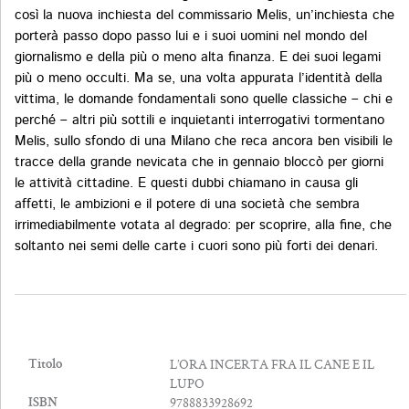
così la nuova inchiesta del commissario Melis, un’inchiesta che
porterà passo dopo passo lui e i suoi uomini nel mondo del
giornalismo e della più o meno alta finanza. E dei suoi legami
più o meno occulti. Ma se, una volta appurata l’identità della
vittima, le domande fondamentali sono quelle classiche – chi e
perché – altri più sottili e inquietanti interrogativi tormentano
Melis, sullo sfondo di una Milano che reca ancora ben visibili le
tracce della grande nevicata che in gennaio bloccò per giorni
le attività cittadine. E questi dubbi chiamano in causa gli
affetti, le ambizioni e il potere di una società che sembra
irrimediabilmente votata al degrado: per scoprire, alla fine, che
soltanto nei semi delle carte i cuori sono più forti dei denari.
L’ORA INCERTA FRA IL CANE E IL
Titolo
LUPO
9788833928692
ISBN