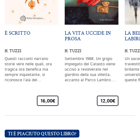
È SCRITTO
LA VITA UCCIDE IN
LA BE
PROSA
LABIR
H. TUZZI
H. TUZZI
H. TUZZ
Questi racconti narrano
Settembre 1988. Un grigio
Un sacer
storie vere nelle quali, ora
impiegato del Catasto viene
travestit
tragica ora benefica ma
ucciso a revolverate nel
brillant
sempre inquietante, si
giardino della sua villetta,
universi
riconosce l’ala del…
accanto al Parco Lambro.…
queste f
16,00€
12,00€
TI È PIACIUTO QUESTO LIBRO?