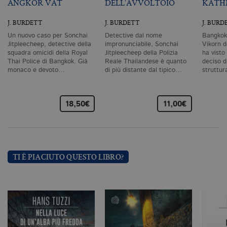
ANGKOR VAT
DELL’AVVOLTOIO
KATH
co
co
vi
J. BURDETT
J. BURDETT
J. BURD
ne
il
Un nuovo caso per Sonchai
Detective dal nome
Bangkok,
co
C
Jitpleecheep, detective della
impronunciabile, Sonchai
Vikorn d
Sc
squadra omicidi della Royal
Jitpleecheep della Polizia
ha visto
fu
Thai Police di Bangkok. Già
Reale Thailandese è quanto
deciso d
co
monaco e devoto…
di più distante dal tipico…
struttu
_ga
.bollatiboringhieri.it
2 anni
Q
di
as
G
18,50€
11,00€
Un
An
u
a
si
de
an
TI È PIACIUTO QUESTO LIBRO?
c
ut
G
Q
vi
pe
ut
a
n
ge