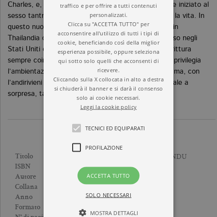
Charles, e, nei suoi viaggi a Kathmandu, verrà anche iniziato al
traffico e per offrire a tutti contenuti
personalizzati.
sesso tantrico: una vera scoperta, che gli cambierà la vita. In
Clicca su "ACCETTA TUTTO" per
questo nuovo episodio della serie gialla ambientata in
acconsentire all'utilizzo di tutti i tipi di
Thailandia che ha riscosso uno straordinario successo negli
cookie, beneficiando così della miglior
Stati Uniti con oltre centomila copie vendute, la scrittura
esperienza possibile, oppure seleziona
qui sotto solo quelli che acconsenti di
sempre coinvolgente e ben ritmata di John Burdett privilegia
ricevere.
l’ambientazione e i personaggi, mentre la doppia trama, con
Cliccando sulla X collocata in alto a destra
l’andirivieni da Bangkok a Kathmandu, riserva un finale a
si chiuderà il banner e si darà il consenso
sorpresa, tanto più efficace quanto più irreale.
solo ai cookie necessari.
Leggi la cookie policy
TECNICI ED EQUIPARATI
PROFILAZIONE
IL PADRINO DI KATHMANDU
Titolo
9788833926650
ISBN
ACCETTA TUTTO
JOHN BURDETT
Autore
VARIANTI
Collana
SOLO NECESSARI
2015
Anno
Brossura
Formato
MOSTRA DETTAGLI