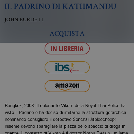
IL PADRINO DI KATHMANDU
JOHN BURDETT
ACQUISTA
Bangkok, 2008. Il colonnello Vikorn della Royal Thai Police ha
visto ll Padrino e ha deciso di imitarne la struttura gerarchica
nominando consigliere il detective Sonchai Jitpleecheep:
insieme devono sbaragliare la piazza dello spaccio di droga in
oriente. Il contatto di Vikorn è il dottor Norbu Tietsin, un lama