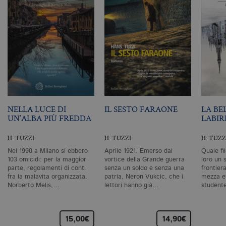
m
c
id
de
in
ri
pa
si
pe
da
vi
se
ca
ra
an
NELLA LUCE DI
IL SESTO FARAONE
LA BE
_gid
.bollatiboringhieri.it
1 giorno
Q
UN’ALBA PIÙ FREDDA
LABIR
è 
G
An
H. TUZZI
H. TUZZI
H. TUZZ
M
ag
Nel 1990 a Milano si ebbero
Aprile 1921. Emerso dal
Quale fil
va
103 omicidi: per la maggior
vortice della Grande guerra
loro un 
pe
parte, regolamenti di conti
senza un soldo e senza una
frontiera
pa
fra la malavita organizzata.
patria, Neron Vukcic, che i
mezza et
e 
Norberto Melis,…
lettori hanno già…
studente
ut
co
te
de
vi
15,00€
14,90€
di