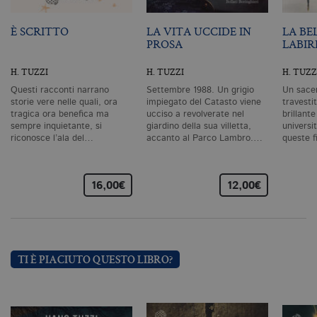
correttamente senza i cookie
strettamente necessari. Col rispetto
È SCRITTO
LA VITA UCCIDE IN
LA BE
delle condizioni previste dal Garante, i
PROSA
LABIR
cookie analitici sono equiparati ai
tecnici e dunque non necessitano del
consenso.
H. TUZZI
H. TUZZI
H. TUZZ
Nome
Dominio
Scadenza
De
Questi racconti narrano
Settembre 1988. Un grigio
Un sacer
storie vere nelle quali, ora
impiegato del Catasto viene
travestit
CookieScriptConsent
.bollatiboringhieri.it
1 mese
Q
tragica ora benefica ma
ucciso a revolverate nel
brillant
vi
sempre inquietante, si
giardino della sua villetta,
universi
da
riconosce l’ala del…
accanto al Parco Lambro.…
queste f
C
Sc
ri
pr
co
16,00€
12,00€
co
vi
ne
il
co
C
Sc
fu
TI È PIACIUTO QUESTO LIBRO?
co
_ga
.bollatiboringhieri.it
2 anni
Q
di
as