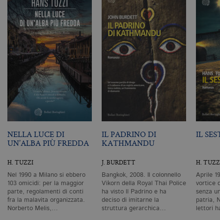
G
Un
An
u
a
si
de
an
c
ut
G
Q
vi
pe
ut
a
n
ge
m
NELLA LUCE DI
IL PADRINO DI
IL SE
c
id
UN’ALBA PIÙ FREDDA
KATHMANDU
de
in
ri
H. TUZZI
J. BURDETT
H. TUZZ
pa
si
Nel 1990 a Milano si ebbero
Bangkok, 2008. Il colonnello
Aprile 1
pe
103 omicidi: per la maggior
Vikorn della Royal Thai Police
vortice 
da
parte, regolamenti di conti
ha visto ll Padrino e ha
senza un
vi
fra la malavita organizzata.
deciso di imitarne la
patria, 
se
ca
Norberto Melis,…
struttura gerarchica…
lettori 
ra