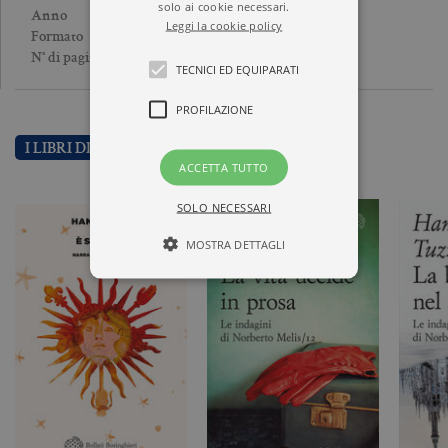
solo ai cookie necessari.
2024
Anno
Leggi la cookie policy
Brossura
Formato
176
N° di pagine
TECNICI ED EQUIPARATI
PROFILAZIONE
I LIBRI DI HANS TUZZI
ACCETTA TUTTO
SOLO NECESSARI
MOSTRA DETTAGLI
Tecnici ed equiparati
Profilazione
I cookie tecnici sono strettamente
necessari, consentono la funzionalità
del sito Web principale come l'accesso
degli utenti e la gestione dell'account. Il
sito Web non può essere utilizzato