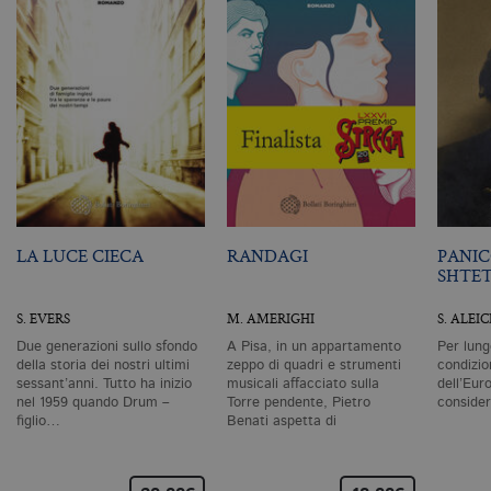
m
c
id
de
in
ri
pa
si
pe
da
vi
se
ca
ra
an
LA LUCE CIECA
RANDAGI
PANIC
_gid
.bollatiboringhieri.it
1 giorno
Q
SHTE
è 
G
An
S. EVERS
M. AMERIGHI
S. ALEI
M
ag
Due generazioni sullo sfondo
A Pisa, in un appartamento
Per lung
va
della storia dei nostri ultimi
zeppo di quadri e strumenti
condizio
pe
pa
sessant’anni. Tutto ha inizio
musicali affacciato sulla
dell’Eur
e 
nel 1959 quando Drum –
Torre pendente, Pietro
conside
ut
figlio…
Benati aspetta di
co
scomparire.…
te
de
vi
di