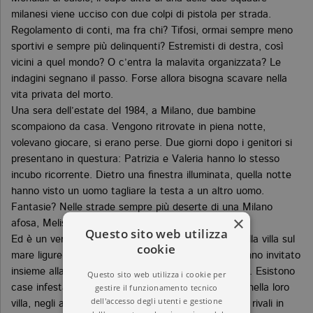
milanesi viene ucciso con due colpi di pistola per strada.
Regolamento di conti, ma fra chi? Tifosi, ormai sempre meno
sportivi e sempre più delinquenti? Estremisti di destra, così
vicini a quel mondo? O c’entra la malavita organizzata? Le
indagini segnano il passo. Forse allora bisogna scavare nella
vita privata del morto.
Una sera dell’estate del 1984, a Milano, due bambine
scompaiono da casa. Vengono ritrovate in piena notte,
volevano giocare, si erano perse. Due giorni dopo i genitori si
presentano in questura: Patrizia e Valeria hanno lo stesso
incubo ricorrente. Dietro una finestra illuminata, quella notte
hanno visto un uomo tagliare la testa a un altro uomo.
Fantasie? Nelle strade sempre più deserte di una Milano
×
afosa, Melis decide di vederci chiaro.
Questo sito web utilizza
Ed è un vero cold case quello che aspetta Melis nella villa sul
cookie
mare ligure dove i suoi amici Letizia e Franco lo hanno invitato
insieme alla compagna Fiorenza per la Pasqua 1986. Esistono
Questo sito web utilizza i cookie per
gestire il funzionamento tecnico
case infestate da spettri? Per Letizia e Franco, sì: nella loro
dell'accesso degli utenti e gestione
villa, negli anni Trenta, morirono due uomini, fra loro rivali in