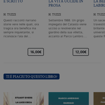
È SCRITTO
LA VITA UCCIDE IN
LA BE
co
PROSA
LABIR
co
vi
ne
H. TUZZI
H. TUZZI
H. TUZZ
il
co
Questi racconti narrano
Settembre 1988. Un grigio
Un sacer
C
storie vere nelle quali, ora
impiegato del Catasto viene
travestit
Sc
tragica ora benefica ma
ucciso a revolverate nel
brillant
fu
co
sempre inquietante, si
giardino della sua villetta,
universi
riconosce l’ala del…
accanto al Parco Lambro.…
queste f
_ga
.bollatiboringhieri.it
2 anni
Q
di
as
G
Un
16,00€
12,00€
An
u
a
si
de
an
c
TI È PIACIUTO QUESTO LIBRO?
ut
G
Q
vi
pe
ut
a
n
ge