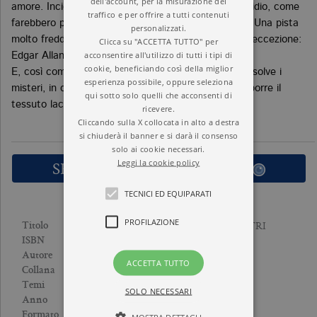
dell'account, per la misurazione del
amore. Incidente, come dissero le inchieste, o omicidio, come
traffico e per offrire a tutti contenuti
farebbero pensare le implacate presenze notturne? Una pista
personalizzati.
molto fredda, che Melis segue con un assistente d’eccezione:
Clicca su "ACCETTA TUTTO" per
acconsentire all'utilizzo di tutti i tipi di
Edgar Allan Poe.
cookie, beneficiando così della miglior
E, così come il giorno segue alla notte, e la luce dissolve i
esperienza possibile, oppure seleziona
misteri, in ciascuna inchiesta Melis riuscirà a ricomporre il
qui sotto solo quelli che acconsenti di
tessuto lacerato dal delitto.
ricevere.
Cliccando sulla X collocata in alto a destra
si chiuderà il banner e si darà il consenso
solo ai cookie necessari.
Leggi la cookie policy
SFOGLIA LE PRIME PAGINE
TECNICI ED EQUIPARATI
PROFILAZIONE
LA NOTTE, DI LÀ DAI VETRI
Titolo
9788833933153
ISBN
HANS TUZZI
Autore
ACCETTA TUTTO
VARIANTI
Collana
NARRATIVA
Temi
SOLO NECESSARI
2019
Anno
Brossura
Formato
MOSTRA DETTAGLI