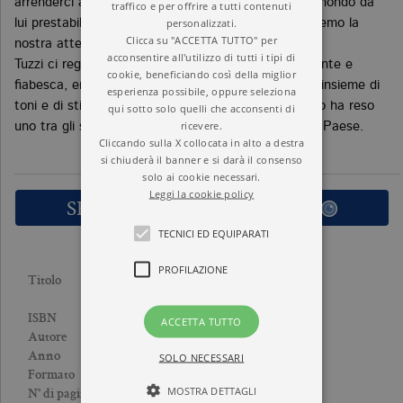
arrenderci alle sue intenzioni e considerare reale il mondo da
traffico e per offrire a tutti contenuti
personalizzati.
lui prestabilito, per tutto il tempo in cui gli dedicheremo la
Clicca su "ACCETTA TUTTO" per
nostra attenzione».
acconsentire all'utilizzo di tutti i tipi di
Tuzzi ci regala una storia vorticosa e onirica, esilarante e
cookie, beneficiando così della miglior
fiabesca, enciclopedica e grottesca, un avvincente insieme di
esperienza possibile, oppure seleziona
toni e di stile ordito con l’autorevole maestria che lo ha reso
qui sotto solo quelli che acconsenti di
ricevere.
uno tra gli scrittori, e i giallisti, più amati del nostro Paese.
Cliccando sulla X collocata in alto a destra
si chiuderà il banner e si darà il consenso
solo ai cookie necessari.
Leggi la cookie policy
SFOGLIA LE PRIME PAGINE
TECNICI ED EQUIPARATI
PROFILAZIONE
CURIOSISSIMI FATTI DI
Titolo
CRONACA CRIMINALE
9788833941882
ISBN
ACCETTA TUTTO
HANS TUZZI
Autore
2023
Anno
SOLO NECESSARI
Brossura
Formato
MOSTRA DETTAGLI
176
N° di pagine