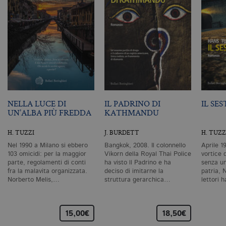
c
id
de
in
ri
pa
si
pe
da
vi
se
ca
ra
an
NELLA LUCE DI
IL PADRINO DI
IL SE
UN’ALBA PIÙ FREDDA
KATHMANDU
_gid
.bollatiboringhieri.it
1 giorno
Q
è 
G
H. TUZZI
J. BURDETT
H. TUZZ
An
M
Nel 1990 a Milano si ebbero
Bangkok, 2008. Il colonnello
Aprile 1
ag
103 omicidi: per la maggior
Vikorn della Royal Thai Police
vortice 
va
pe
parte, regolamenti di conti
ha visto ll Padrino e ha
senza un
pa
fra la malavita organizzata.
deciso di imitarne la
patria, 
e 
Norberto Melis,…
struttura gerarchica…
lettori 
ut
co
te
de
vi
15,00€
18,50€
di