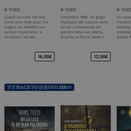
co
vi
H. TUZZI
H. TUZZI
H. TUZZ
ne
il
Questi racconti narrano
Settembre 1988. Un grigio
Un sacer
co
storie vere nelle quali, ora
impiegato del Catasto viene
travestit
C
tragica ora benefica ma
ucciso a revolverate nel
brillant
Sc
fu
sempre inquietante, si
giardino della sua villetta,
universi
co
riconosce l’ala del…
accanto al Parco Lambro.…
queste f
_ga
.bollatiboringhieri.it
2 anni
Q
di
as
16,00€
12,00€
G
Un
An
u
a
si
de
an
TI È PIACIUTO QUESTO LIBRO?
c
ut
G
Q
vi
pe
ut
a
n
ge
m