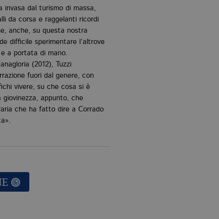
a invasa dal turismo di massa,
alli da corsa e raggelanti ricordi
ne, anche, su questa nostra
 difficile sperimentare l’altrove
a e a portata di mano.
anagloria (2012), Tuzzi
rrazione fuori dal genere, con
ichi vivere, su che cosa si è
a giovinezza, appunto, che
raria che ha fatto dire a Corrado
ta».
NE