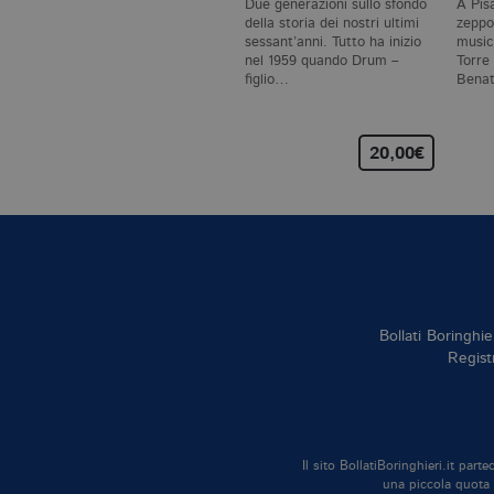
Due generazioni sullo sfondo
A Pis
della storia dei nostri ultimi
zeppo
sessant’anni. Tutto ha inizio
musica
nel 1959 quando Drum –
Torre
figlio…
Benat
scom
20,00€
Bollati Boringhie
Regist
Il sito BollatiBoringhieri.it par
una piccola quota d