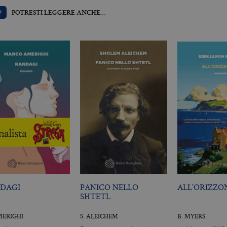
?
POTRESTI LEGGERE ANCHE…
Scadenza
Descrizione
.it
3 mesi
Utilizzato da Facebook per fornire una serie di prodotti pubblicitari 
da inserzionisti di terze parti
DAGI
PANICO NELLO
ALL’ORIZZO
SHTETL
MERIGHI
S. ALEICHEM
B. MYERS