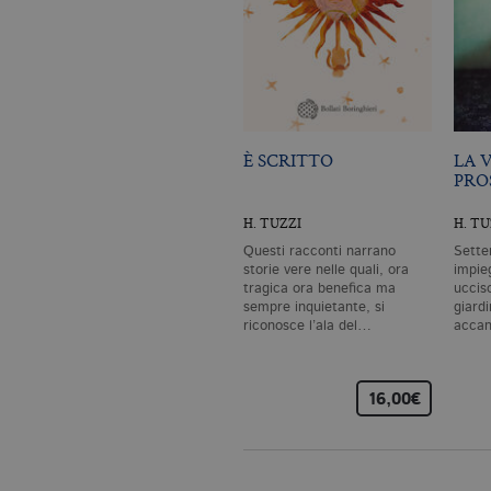
I cookie tecnici sono stretta
dell'account. Il sito Web non
Garante, i cookie analitici 
Nome
Do
CookieScriptConsent
.bo
È SCRITTO
LA 
PRO
_ga
.bo
H. TUZZI
H. TU
Questi racconti narrano
Sette
storie vere nelle quali, ora
impie
tragica ora benefica ma
uccis
sempre inquietante, si
giardi
_gid
.bo
riconosce l’ala del…
accan
_gat_UA-96327731-1
.bo
16,00€