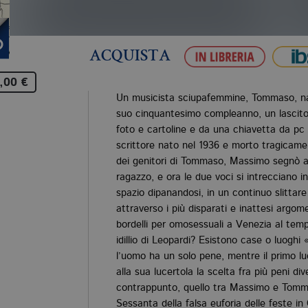
ACQUISTA
,00 €
Un musicista sciupafemmine, Tommaso, nat
suo cinquantesimo compleanno, un lascit
foto e cartoline e da una chiavetta da pc
scrittore nato nel 1936 e morto tragica
dei genitori di Tommaso, Massimo segnò alc
ragazzo, e ora le due voci si intrecciano in
spazio dipanandosi, in un continuo slittar
attraverso i più disparati e inattesi argom
bordelli per omosessuali a Venezia al te
idillio di Leopardi? Esistono case o luoghi
l’uomo ha un solo pene, mentre il primo lu
alla sua lucertola la scelta fra più peni di
contrappunto, quello tra Massimo e Tomma
Sessanta della falsa euforia delle feste i