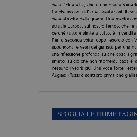
della Dolce Vita, sino a una opaca Venezi
fra discussioni sull’arte, prestazioni di cav
delle atrocità della guerra. Una meditazio
attuale Europa, sul nostro tempo, che rende
perché tutto è simile a tutto, è in vendit
Per la seconda volta, dopo l’esordio con V
abbandona le vesti del giallista per una na
una riflessione profonda su che cosa signif
amato, su ciò che non ritornerà. Itaca è l
nessuno rivedrà più. Una voce forte, lette
Augias: «Tuzzi è scrittore prima che giallis
SFOGLIA LE PRIME PAGI