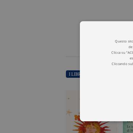
Questo sito
de
Clicca su "AC
es
Cliccando sul
I LIBRI DI HANS TUZZI