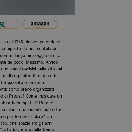
o nel 1966, riceve, poco dopo il
o composto da una scatola di
 con un lungo messaggio di uno
mente da poco: Massimo. Amico
uni snodi decisivi nella vita del
 un dialogo oltre il tempo e lo
e fra passato e presente,
enti: come erano organizzati i
mpo di Proust? Come musicare un
 «abitati» da spettri? Perché
certolone che incontri può offrire
versi per forma e colore? Un
so, che spazia tra gli anni
n Costa Azzurra e della Roma