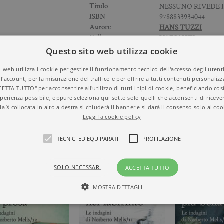
NESSUNO RIVEDE 
Titolo
9788833934044
ISBN
HANS TUZZI
Autore
VARIANTI
Collana
NARRATIVA
Temi
Questo sito web utilizza cookie
2020
Anno
Brossura
 web utilizza i cookie per gestire il funzionamento tecnico dell'accesso degli utent
Formato
ll'account, per la misurazione del traffico e per offrire a tutti contenuti personalizza
288
N° di pagine
CETTA TUTTO" per acconsentire all'utilizzo di tutti i tipi di cookie, beneficiando così
perienza possibile, oppure seleziona qui sotto solo quelli che acconsenti di riceve
la X collocata in alto a destra si chiuderà il banner e si darà il consenso solo ai coo
Leggi la cookie policy
TECNICI ED EQUIPARATI
PROFILAZIONE
SOLO NECESSARI
ACCETTA TUTTO
MOSTRA DETTAGLI