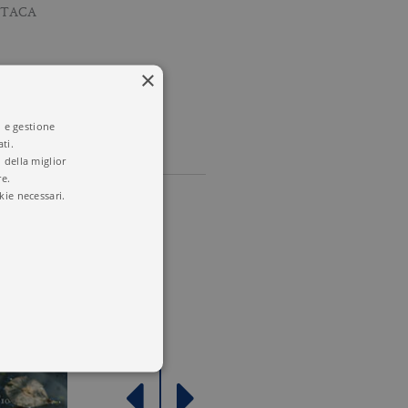
ITACA
×
i e gestione
ti.
 della miglior
re.
kie necessari.