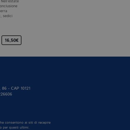
 Nell’estate
Un tardo pomeriggio
Baltimora, 1966. Dopo
conclusione
d’inverno nello stato di New
diciotto anni di matrimonio,
uerra
York, George Clare torna a
Maddie Schwartz,
, sedici
casa e trova la moglie
consapevole che nella sua
assassinata e la figlia…
dedizione alla vita di moglie
madre…
16,50€
14,00€
18,00€
II, 86 - CAP 10121
 226606
che consentono ai siti di recepire
o per questi ultimi.