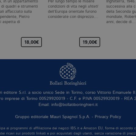
a, in un appartamento
Per lungo tempo le misere
Inghilterra, 1946.
 di quadri e strumenti
condizioni di vita negli
shtetl
successiva alla 
li affacciato sulla
dell’Europa orientale furono
della Seconda g
 pendente, Pietro
considerate con disprezzo…
mondiale, Robert
i aspetta di
anni, decide di…
parire.…
18,00€
19,00€
ri editore S.r.l. a socio unico Sede in Torino, corso Vittorio Emanuele 
ro imprese di Torino 00529920019 - C.F. e P.IVA 00529920019 - REA
Email: info@bollatiboringhieri.it
Gruppo editoriale Mauri Spagnol S.p.A. -
Privacy Policy
tecipa ai programmi di affiliazione dei negozi IBS.it e Amazon EU, forme di accordo 
ei ricavi sui prodotti linkati e poi acquistati dagli utenti, senza variazione di prezz