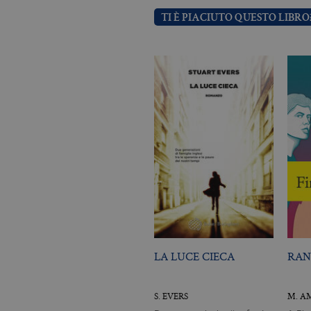
TI È PIACIUTO QUESTO LIBRO
Nome
Dominio
_fbp
.bollatiboringhieri
LA LUCE CIECA
RAN
S. EVERS
M. A