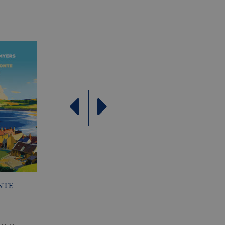
come offerte in tempo reale
NTE
L’APPARENZA DELLE
LA DONNA DEL LAG
COSE
E. BRUNDAGE
L. LIPPMAN