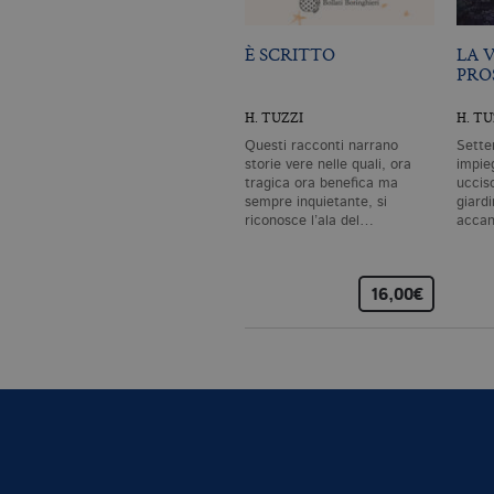
_ga
.bo
È SCRITTO
LA 
PRO
H. TUZZI
H. TU
Questi racconti narrano
Sette
_gid
.bo
storie vere nelle quali, ora
impie
tragica ora benefica ma
uccis
sempre inquietante, si
giardi
_gat_UA-96327731-1
.bo
riconosce l’ala del…
accan
16,00€
Nome
Dominio
_fbp
.bollatiboringhieri