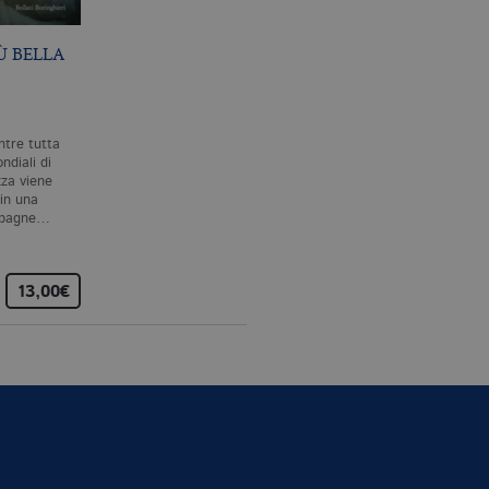
ssario che il banner dei
Analytics, che è un
IÙ BELLA
UN ENIGMA DAL
COLUI CHE È
ù comunemente utilizzato da
PASSATO
NELL’OMBRA
e utenti unici assegnando
e del cliente. È incluso in
re i dati di visitatori,
H. TUZZI
H. TUZZI
tre tutta
Valli dell’Alto Verbano, 1986.
Quattro generazioni di una
rizza e aggiorna un valore
ondiali di
Un paese come tanti,
nobile famiglia nel Friuli dal
contare e tenere traccia
zza viene
grazioso e raccolto, pronto
1937 a oggi. La narrazione,
 in una
ad accogliere i turisti come
per bocca dell'intendente d
le Analytics, in cui
ampagne…
ogni estate.…
conti Avogadro,…
ficativo univoco
iazione del cookie _gat che
ati da Google su siti Web ad
13,00€
12,00€
16,00€
come offerte in tempo reale