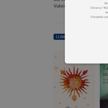
de
Vukcic,
Il Trio dell’arciduca
Clicca su "AC
es
Cliccando sul
I LIBRI DI HANS TUZZI
I cookie tecnici sono stretta
dell'account. Il sito Web non
Garante, i cookie analitici 
Nome
Do
CookieScriptConsent
.bo