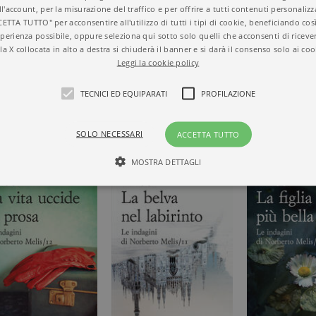
ll'account, per la misurazione del traffico e per offrire a tutti contenuti personalizza
(2014),
Il sesto Faraone
(2016) e
Al vento dell’Ocean
CETTA TUTTO" per acconsentire all'utilizzo di tutti i tipi di cookie, beneficiando così
perienza possibile, oppure seleziona qui sotto solo quelli che acconsenti di riceve
la X collocata in alto a destra si chiuderà il banner e si darà il consenso solo ai coo
Leggi la cookie policy
TECNICI ED EQUIPARATI
PROFILAZIONE
SOLO NECESSARI
ACCETTA TUTTO
MOSTRA DETTAGLI
Tecnici ed equiparati
Profilazione
mente necessari, consentono la funzionalità del sito Web principale come l'accesso degli
 può essere utilizzato correttamente senza i cookie strettamente necessari. Col rispetto 
sono equiparati ai tecnici e dunque non necessitano del consenso.
minio
Scadenza
Descrizione
llatiboringhieri.it
1 mese
Questo cookie viene utilizzato dal servizio Cookie-Scri