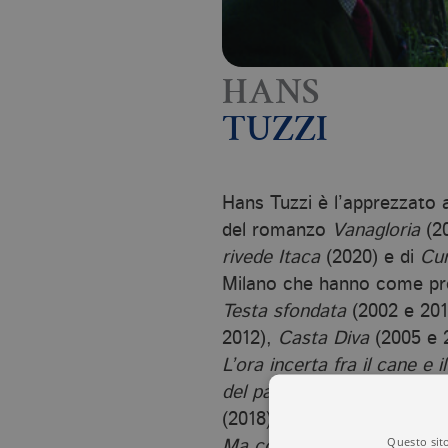
HANS
TUZZI
Hans Tuzzi è l’apprezzato a
del romanzo
Vanagloria
(20
rivede Itaca
(2020) e di
Cur
Milano che hanno come pro
Testa sfondata
(2002 e 20
2012),
Casta Diva
(2005 e 
L’ora incerta fra il cane e i
del passato
(2013 e 2017),
(2018),
Polvere d’agosto
(2
Questo sito
Ma cos’è questo nulla
? (20