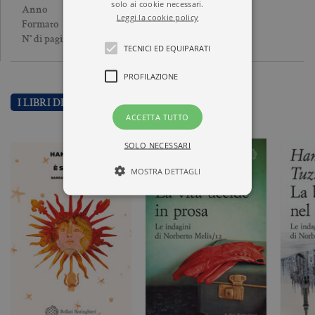
solo ai cookie necessari.
2023
Anno
Leggi la cookie policy
Brossura
Formato
176
N° di pagine
TECNICI ED EQUIPARATI
PROFILAZIONE
I LIBRI DI HANS TUZZI
ACCETTA TUTTO
SOLO NECESSARI
MOSTRA DETTAGLI
Tecnici ed equiparati
Profilazione
I cookie tecnici sono strettamente
necessari, consentono la funzionalità
del sito Web principale come l'accesso
degli utenti e la gestione dell'account. Il
sito Web non può essere utilizzato