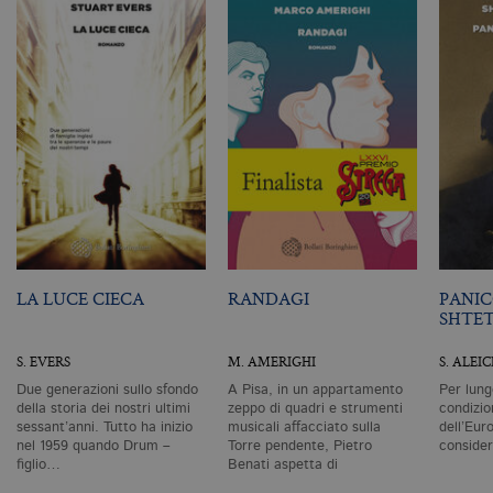
G
Un
An
u
a
si
de
an
c
ut
G
Q
vi
pe
ut
a
n
ge
m
LA LUCE CIECA
RANDAGI
PANIC
c
id
SHTE
de
in
ri
S. EVERS
M. AMERIGHI
S. ALEI
pa
si
Due generazioni sullo sfondo
A Pisa, in un appartamento
Per lung
pe
della storia dei nostri ultimi
zeppo di quadri e strumenti
condizio
da
sessant’anni. Tutto ha inizio
musicali affacciato sulla
dell’Eur
vi
nel 1959 quando Drum –
Torre pendente, Pietro
conside
se
ca
figlio…
Benati aspetta di
ra
scomparire.…