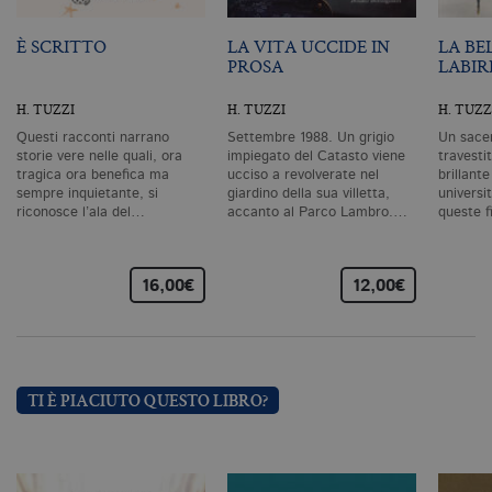
correttamente senza i cookie
strettamente necessari. Col rispetto
È SCRITTO
LA VITA UCCIDE IN
LA BE
delle condizioni previste dal Garante, i
PROSA
LABIR
cookie analitici sono equiparati ai
tecnici e dunque non necessitano del
consenso.
H. TUZZI
H. TUZZI
H. TUZZ
Nome
Dominio
Scadenza
De
Questi racconti narrano
Settembre 1988. Un grigio
Un sacer
storie vere nelle quali, ora
impiegato del Catasto viene
travestit
CookieScriptConsent
.bollatiboringhieri.it
1 mese
Q
tragica ora benefica ma
ucciso a revolverate nel
brillant
vi
sempre inquietante, si
giardino della sua villetta,
universi
da
riconosce l’ala del…
accanto al Parco Lambro.…
queste f
C
Sc
ri
pr
co
16,00€
12,00€
co
vi
ne
il
co
C
Sc
fu
TI È PIACIUTO QUESTO LIBRO?
co
_ga
.bollatiboringhieri.it
2 anni
Q
di
as