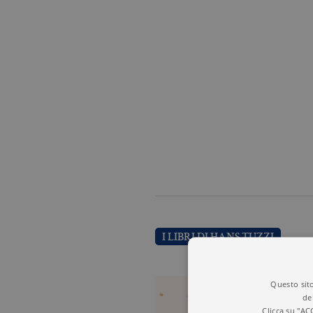
I LIBRI DI HANS TUZZI
Questo sito
de
Clicca su "AC