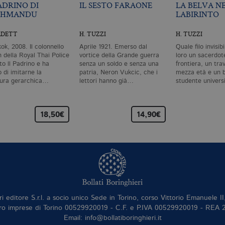
PADRINO DI
IL SESTO FARAONE
LA BELVA N
THMANDU
LABIRINTO
URDETT
H. TUZZI
H. TUZZI
ok, 2008. Il colonnello
Aprile 1921. Emerso dal
Quale filo invisib
n della Royal Thai Police
vortice della Grande guerra
loro un sacerdot
to ll Padrino e ha
senza un soldo e senza una
frontiera, un trav
 di imitarne la
patria, Neron Vukcic, che i
mezza età e un b
tura gerarchica…
lettori hanno già…
studente univers
18,50€
14,90€
ri editore S.r.l. a socio unico Sede in Torino, corso Vittorio Emanuele 
ro imprese di Torino 00529920019 - C.F. e P.IVA 00529920019 - REA
Email: info@bollatiboringhieri.it