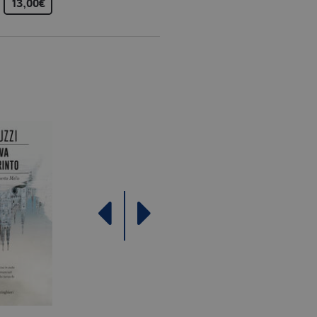
13,00€
12,00€
16,00€
Analytics, che è un
ù comunemente utilizzato da
e utenti unici assegnando
e del cliente. È incluso in
re i dati di visitatori,
rizza e aggiorna un valore
contare e tenere traccia
le Analytics, in cui
ficativo univoco
iazione del cookie _gat che
ati da Google su siti Web ad
come offerte in tempo reale