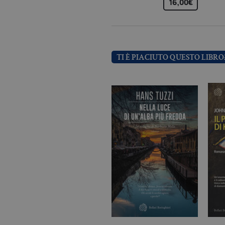
16,00€
_ga
.bo
_gid
.bo
TI È PIACIUTO QUESTO LIBRO
_gat_UA-96327731-1
.bo
Nome
Dominio
_fbp
.bollatiboringhieri