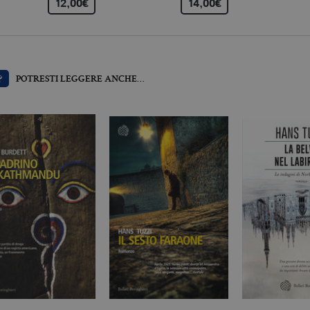
12,00€
14,00€
llatiboringhieri.it
2 anni
Questo nome di cookie è associato a Google Universal 
aggiornamento significativo del servizio di analisi pi
Google. Questo cookie viene utilizzato per distinguer
un numero generato in modo casuale come identificator
ogni richiesta di pagina in un sito e utilizzato per calcola
sessioni e campagne per i rapporti di analisi dei siti.
llatiboringhieri.it
1 giorno
Questo cookie è impostato da Google Analytics. Memo
?
POTRESTI LEGGERE ANCHE…
univoco per ogni pagina visitata e viene utilizzato per 
delle visualizzazioni di pagina.
llatiboringhieri.it
1 minuto
Si tratta di un cookie di tipo pattern impostato da Goog
l'elemento pattern sul nome contiene il numero identi
dell'account o del sito Web a cui si riferisce. È una var
viene utilizzato per limitare la quantità di dati registr
alto volume di traffico.
Scadenza
Descrizione
.it
3 mesi
Utilizzato da Facebook per fornire una serie di prodotti pubblicitari 
da inserzionisti di terze parti