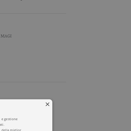
 MAGI
×
i e gestione
ti.
 della miglior