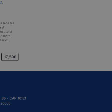
EL
LA MADRE DI
L’ORA INCERTA FRA
ARTHUR
IL CANE E IL…
M. AUGÉ
H. TUZZI
ile lega fra
Una sorta di romanzo giallo
Marzo 1985: nei campi
e di
scritto da uno dei più
ancora innevati alla periferi
estito di
penetranti etnologi francesi,
sud di Milano, sotto l’antico
rillante
maestro nel cogliere le
campanile dell’abbazia di
itario…
stranezze che…
Chiaravalle,…
17,50€
15,00€
15,00€
II, 86 - CAP 10121
 226606