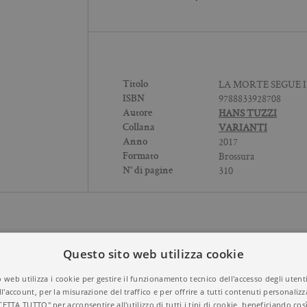
LA MORTE SEGUE I
Titolo
9788833928708
ISBN
HANS TUZZI
Autore
VARIANTI
Collana
2017
Anno
Brossura
Formato
310
N° di pagine
Questo sito web utilizza cookie
 web utilizza i cookie per gestire il funzionamento tecnico dell'accesso degli utent
ll'account, per la misurazione del traffico e per offrire a tutti contenuti personalizza
CETTA TUTTO" per acconsentire all'utilizzo di tutti i tipi di cookie, beneficiando così