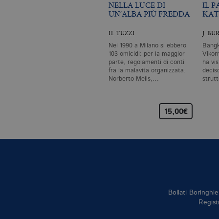
NELLA LUCE DI
IL 
UN’ALBA PIÙ FREDDA
KA
H. TUZZI
J. B
Nel 1990 a Milano si ebbero
Bangk
103 omicidi: per la maggior
Vikor
parte, regolamenti di conti
ha vis
fra la malavita organizzata.
deciso
Norberto Melis,…
strut
15,00€
Bollati Boringhie
Regist