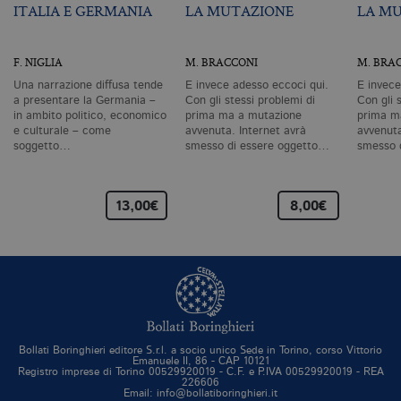
pe
ITALIA E GERMANIA
LA MUTAZIONE
LA M
pa
e 
ut
co
F. NIGLIA
M. BRACCONI
M. BRA
te
de
Una narrazione diffusa tende
E invece adesso eccoci qui.
E invece
vi
di
a presentare la Germania –
Con gli stessi problemi di
Con gli 
in ambito politico, economico
prima ma a mutazione
prima m
_gat_UA-96327731-1
.bollatiboringhieri.it
1 minuto
Si
e culturale – come
avvenuta. Internet avrà
avvenuta
co
soggetto…
smesso di essere oggetto…
smesso 
pa
i
G
An
cu
13,00€
8,00€
pa
n
il
id
u
de
de
cu
È
va
co
Bollati Boringhieri editore S.r.l. a socio unico Sede in Torino, corso Vittorio
vi
Emanuele II, 86 - CAP 10121
pe
Registro imprese di Torino 00529920019 - C.F. e P.IVA 00529920019 - REA
qu
226606
da
Email: info@bollatiboringhieri.it