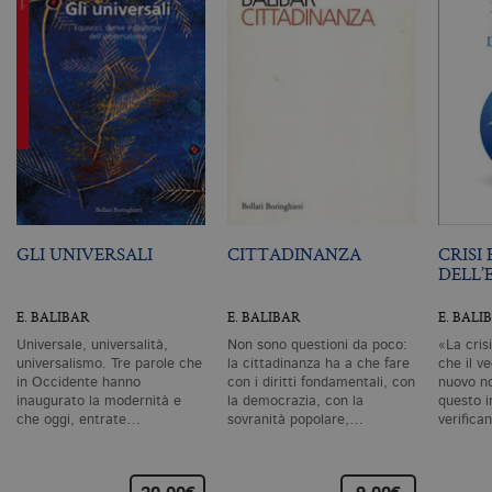
CookieScriptConsent
.bollatiboringhieri.it
1 mese
Q
vi
da
C
Sc
ri
pr
co
co
vi
ne
il
co
C
Sc
GLI UNIVERSALI
CITTADINANZA
CRISI 
fu
DELL’
co
_ga
.bollatiboringhieri.it
2 anni
Q
E. BALIBAR
E. BALIBAR
E. BALI
di
as
Universale, universalità,
Non sono questioni da poco:
«La cris
G
universalismo. Tre parole che
la cittadinanza ha a che fare
che il v
Un
in Occidente hanno
con i diritti fondamentali, con
nuovo no
An
u
inaugurato la modernità e
la democrazia, con la
questo i
a
che oggi, entrate…
sovranità popolare,…
verifica
si
de
an
c