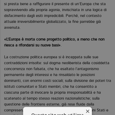
si presta bene a raffigurare il presente di un’Europa che sta
sopravvivendo alla propria agonia, invischiata in una logica di
disfacimento dagli esiti impredicibili. Perché, nel contesto
attuale irreversibilmente globalizzato, la fine parrebbe già
avvenuta.
«L’Europa è morta come progetto politico, a meno che non
riesca a rifondarsi su nuove basi»
.
La costruzione politica europea si è inceppata sulle sue
contraddizioni irrisolte: sul dogma neoliberista della cosiddetta
concorrenza non falsata, che ha esaltato l’antagonismo
permanente degli interessi e ha rinsaldato le posizioni
dominanti, con enormi costi sociali; sulla divisione dei poteri tra
istituti comunitari e Stati membri, che ha consentito a
ciascuna parte di invocare la propria irresponsabilità e ha
scatenato al tempo stesso reazioni nazionalistiche; sulla
questione delle frontiere esterne, già rese fluide dalla
×
compresenza di organismi e aree che includono alcuni Stati e
Questo sito web utilizza