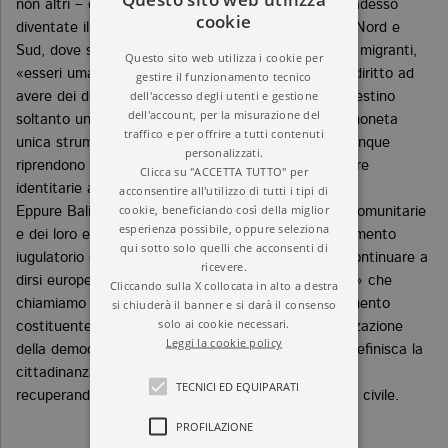
non altri – dallo spazio Schengen all’eurozona –, e adesso
cookie
diventate il luogo dell’impossibile demarcazione tra Nord e
Sud, dove si decidono le sorti di masse crescenti di migranti,
Questo sito web utilizza i cookie per
«esseri umani senza Stato» che reclamano il loro «diritto ad
gestire il funzionamento tecnico
dell'accesso degli utenti e gestione
avere dei diritti». Sembra che dell’Unione europea restino
dell'account, per la misurazione del
soltanto uno pseudofederalismo oligarchico e una moneta
traffico e per offrire a tutti contenuti
unica strumento dei mercati finanziari, mentre dovunque
personalizzati.
riprendono vigore un malinteso sovranismo e chiusure
Clicca su "ACCETTA TUTTO" per
identitarie a tinte populiste e xenofobe.
acconsentire all'utilizzo di tutti i tipi di
cookie, beneficiando così della miglior
Eppure Balibar, tra i più acuti critici delle politiche comunitarie
esperienza possibile, oppure seleziona
e dei loro effetti devastanti, primo fra tutti il trattamento
qui sotto solo quelli che acconsenti di
iugulatorio del debito greco, ha buone ragioni per continuare a
ricevere.
dirsi europeista. Quell’«entità plastica e incompiuta» che
Cliccando sulla X collocata in alto a destra
si chiuderà il banner e si darà il consenso
chiamiamo «Europa» può ancora trovare il suo momento
solo ai cookie necessari.
costituente e federatore attraverso la «democratizzazione
Leggi la cookie policy
della democrazia», una rivoluzione dal basso che ridefinisca la
cittadinanza stessa e preveda salutari contropoteri,
TECNICI ED EQUIPARATI
recuperando il valore strategico della contestazione civile.
PROFILAZIONE