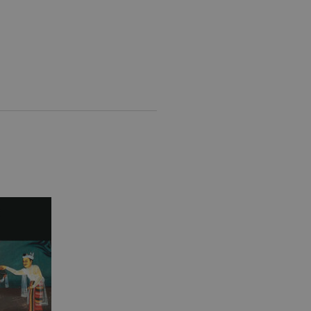
pt.com per ricordare le
ssario che il banner dei
Analytics, che è un
ù comunemente utilizzato da
e utenti unici assegnando
e del cliente. È incluso in
re i dati di visitatori,
rizza e aggiorna un valore
contare e tenere traccia
le Analytics, in cui
ficativo univoco
iazione del cookie _gat che
ati da Google su siti Web ad
come offerte in tempo reale