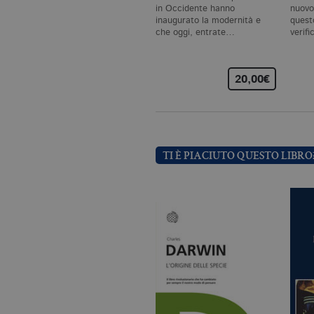
CookieScriptConsent
.bo
in Occidente hanno
nuovo
inaugurato la modernità e
quest
che oggi, entrate…
verif
_ga
.bo
20,00€
_gid
.bo
_gat_UA-96327731-1
.bo
TI È PIACIUTO QUESTO LIBRO
Nome
Dominio
_fbp
.bollatiboringhieri