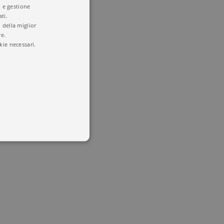
i e gestione
ti.
 della miglior
re.
kie necessari.
 utenti e la gestione
delle condizioni previste dal