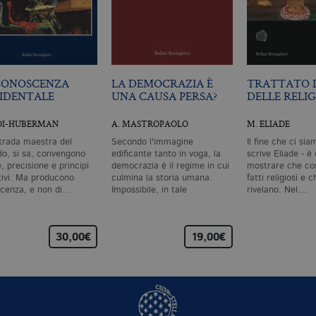
CONOSCENZA
LA DEMOCRAZIA È
TRATTATO D
IDENTALE
UNA CAUSA PERSA?
DELLE RELIG
IDI-HUBERMAN
A. MASTROPAOLO
M. ELIADE
strada maestra del
Secondo l'immagine
Il fine che ci sia
o, si sa, convengono
edificante tanto in voga, la
scrive Eliade - è 
, precisione e principi
democrazia è il regime in cui
mostrare che cos
ntivi. Ma producono
culmina la storia umana.
fatti religiosi e 
cenza, e non di…
Impossibile, in tale
rivelano. Nel…
prospettiva,…
30,00€
19,00€