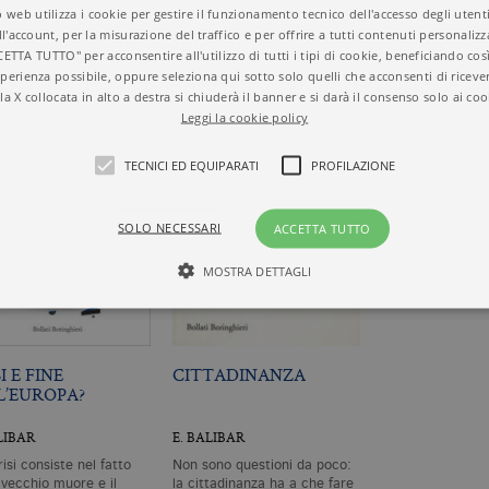
 web utilizza i cookie per gestire il funzionamento tecnico dell'accesso degli utent
ll'account, per la misurazione del traffico e per offrire a tutti contenuti personalizza
CETTA TUTTO" per acconsentire all'utilizzo di tutti i tipi di cookie, beneficiando così
perienza possibile, oppure seleziona qui sotto solo quelli che acconsenti di riceve
la X collocata in alto a destra si chiuderà il banner e si darà il consenso solo ai coo
Leggi la cookie policy
TECNICI ED EQUIPARATI
PROFILAZIONE
SOLO NECESSARI
ACCETTA TUTTO
MOSTRA DETTAGLI
Tecnici ed equiparati
Profilazione
I E FINE
CITTADINANZA
L’EUROPA?
mente necessari, consentono la funzionalità del sito Web principale come l'accesso degli
 può essere utilizzato correttamente senza i cookie strettamente necessari. Col rispetto 
sono equiparati ai tecnici e dunque non necessitano del consenso.
LIBAR
E. BALIBAR
minio
Scadenza
Descrizione
isi consiste nel fatto
Non sono questioni da poco:
 vecchio muore e il
la cittadinanza ha a che fare