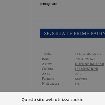
immaginare.
SFOGLIA LE PRIME PAGI
CITTADINANZA
Titolo
9788833922690
ISBN
ETIENNE BALIBAR
Autore
I SAMPIETRINI
Collana
2012
Anno
Brossura
Formato
178
N° di pagine
Questo sito web utilizza cookie