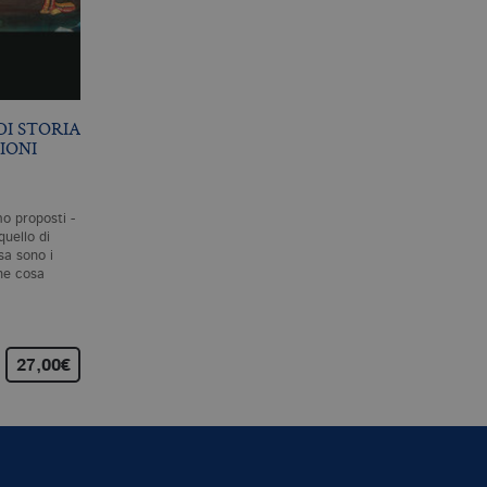
I STORIA
IONI
mo proposti -
quello di
a sono i
che cosa
27,00€