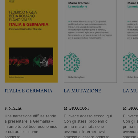
a
n
ge
m
c
id
de
in
ri
pa
si
pe
da
vi
se
ca
ra
an
_gid
.bollatiboringhieri.it
1 giorno
Q
è 
ITALIA E GERMANIA
LA MUTAZIONE
LA M
G
An
M
ag
F. NIGLIA
M. BRACCONI
M. BRA
va
pe
Una narrazione diffusa tende
E invece adesso eccoci qui.
E invece
pa
e 
a presentare la Germania –
Con gli stessi problemi di
Con gli 
ut
in ambito politico, economico
prima ma a mutazione
prima m
co
e culturale – come
avvenuta. Internet avrà
avvenuta
te
soggetto…
smesso di essere oggetto…
smesso 