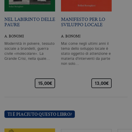
Sc
ri
pr
co
co
NEL LABIRINTO DELLE
MANIFESTO PER LO
vi
PAURE
SVILUPPO LOCALE
ne
il
co
A. BONOMI
A. BONOMI
C
Sc
Modernità in polvere, tessuto
Mai come negli ultimi anni il
fu
sociale a brandelli, guerra
tema dello sviluppo locale è
co
civile «molecolare». La
stato oggetto di attenzione e
_ga
.bollatiboringhieri.it
2 anni
Q
Grande Crisi, nella quale…
materia d'interventi da parte
di
non solo…
as
G
Un
An
u
15,00€
13,00€
a
si
de
an
c
ut
G
TI È PIACIUTO QUESTO LIBRO?
Q
vi
pe
ut