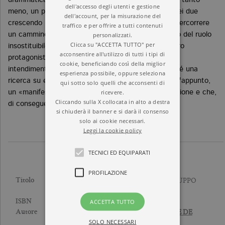
drammaticamente, a dover recuperare terreno); né, tanto
dell'accesso degli utenti e gestione
meno, un primato del locale sul globale (ciascuno dei due
dell'account, per la misurazione del
crescendo nel rapporto con l'altro). C'è invece da percorrere
traffico e per offrire a tutti contenuti
personalizzati.
un cammino a tappe forzate verso il riconoscimento del ruolo
Clicca su "ACCETTA TUTTO" per
insostituibile svolto dalle varietà subnazionali, dai loro
acconsentire all'utilizzo di tutti i tipi di
protagonisti. Già nel titolo questo libro svela i suoi
cookie, beneficiando così della miglior
intendimenti. Non una teoria dello sviluppo locale, né una
esperienza possibile, oppure seleziona
ricerca su economie e società periferiche. Ma, per l'appunto,
qui sotto solo quelli che acconsenti di
ricevere.
un «manifesto», cioè un testo in cui si prende posizione e che,
Cliccando sulla X collocata in alto a destra
di conseguenza, invita a prendere posizione.
si chiuderà il banner e si darà il consenso
solo ai cookie necessari.
Leggi la cookie policy
TECNICI ED EQUIPARATI
PROFILAZIONE
MANIFESTO PER LO SVILUPPO
Titolo
LOCALE
9788833910888
ACCETTA TUTTO
ISBN
ALDO BONOMI
,
GIUSEPPE DE
Autore
RITA
SOLO NECESSARI