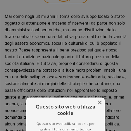
Mai come negli ultimi anni il tema dello sviluppo locale è stato
oggetto di attenzione e materia d'interventi da parte non solo
di amministrazioni periferiche, ma anche d'istituzioni dello
Stato centrale. Come una definitiva presa d'atto che la varietà
degli assetti economici, sociali e culturali di cui è popolato il
nostro Paese rappresenta il bene prezioso sul quale riposa
tanto la tradizione nazionale quanto il futuro prossimo della
società italiana. E tuttavia, proprio il consolidarsi di questa
consapevolezza ha portato alla luce molti problemi irrisolti: una
cultura dello sviluppo locale storicamente deficitaria, residuale,
sostanzialmente ai margini delle strategie che contano; una
bassa efficienza delle istituzioni nell'approntare le risposte
giuste a una domanda di sviluppo che sale dal basso; e, prima
×
ancora, la mancanza, da parte della politica, di un vero
Questo sito web utilizza
riconoscimento del ruolo svolto dagli attori locali e della loro
cookie
domanda di protagonismo. In questo non c'è da rivendicare
Questo sito web utilizza i cookie per
alcun primato del sociale sulla politica (semmai è la politica,
gestire il funzionamento tecnico